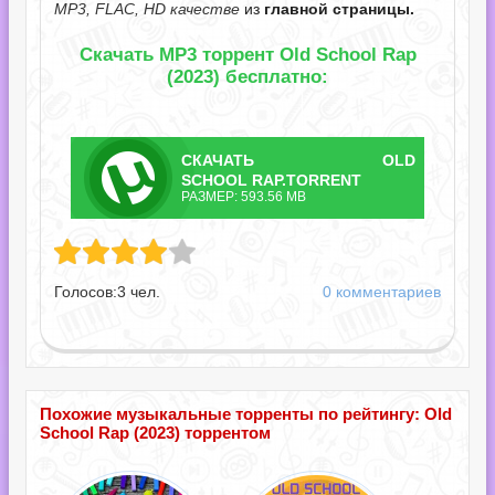
MP3, FLAC, HD качестве
из
главной страницы.
Скачать MP3 торрент Old School Rap
(2023) бесплатно:
СКАЧАТЬ
OLD
ТОРРЕНТ
SCHOOL RAP.TORRENT
РАЗМЕР: 593.56 MB
ap.torrent
Голосов:
3
чел.
0 комментариев
Похожие музыкальные торренты по рейтингу: Old
School Rap (2023) торрентом