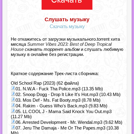
Слушать музыку
Скачать музыку
Не откажитесь от загрузки музыкального.torrent хита
месяца
Summer Vibes 2023: Best of Deep Tropical
House
скачать торрент альбом
и слушать любимую
музыку в онлайне без регистрации.
Краткое содержание Трек-листа сборника:
Old School Rap (2023) (62 файла)
01. N.W.A - Fuck Tha Police.mp3 (13.35 Mb)
02. Snoop Dogg - Drop It Like It's Hot.mp3 (10.43 Mb)
03. Mos Def - Ms. Fat Booty.mp3 (8.78 Mb)
04. Rakim - Guess Who's Back.mp3 (9.83 Mb)
05. LL COOL J - Mama Said Knock You Out.mp3
(11.27 Mb)
06. Arrested Development - Mr. Wendal.mp3 (9.62 Mb)
07. Jeru The Damaja - Me Or The Papes.mp3 (10.38
Mb)