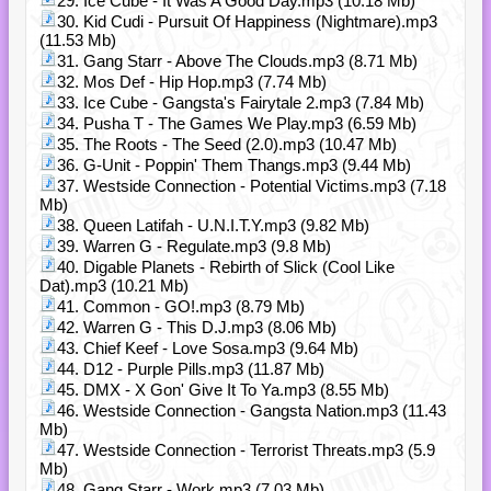
29. Ice Cube - It Was A Good Day.mp3 (10.18 Mb)
30. Kid Cudi - Pursuit Of Happiness (Nightmare).mp3
(11.53 Mb)
31. Gang Starr - Above The Clouds.mp3 (8.71 Mb)
32. Mos Def - Hip Hop.mp3 (7.74 Mb)
33. Ice Cube - Gangsta's Fairytale 2.mp3 (7.84 Mb)
34. Pusha T - The Games We Play.mp3 (6.59 Mb)
35. The Roots - The Seed (2.0).mp3 (10.47 Mb)
36. G-Unit - Poppin' Them Thangs.mp3 (9.44 Mb)
37. Westside Connection - Potential Victims.mp3 (7.18
Mb)
38. Queen Latifah - U.N.I.T.Y.mp3 (9.82 Mb)
39. Warren G - Regulate.mp3 (9.8 Mb)
40. Digable Planets - Rebirth of Slick (Cool Like
Dat).mp3 (10.21 Mb)
41. Common - GO!.mp3 (8.79 Mb)
42. Warren G - This D.J.mp3 (8.06 Mb)
43. Chief Keef - Love Sosa.mp3 (9.64 Mb)
44. D12 - Purple Pills.mp3 (11.87 Mb)
45. DMX - X Gon' Give It To Ya.mp3 (8.55 Mb)
46. Westside Connection - Gangsta Nation.mp3 (11.43
Mb)
47. Westside Connection - Terrorist Threats.mp3 (5.9
Mb)
48. Gang Starr - Work.mp3 (7.03 Mb)