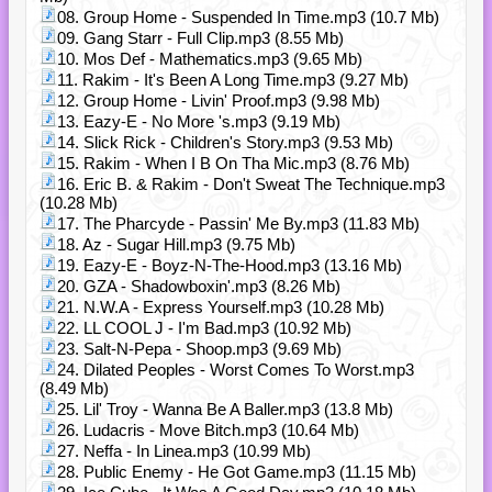
08. Group Home - Suspended In Time.mp3 (10.7 Mb)
09. Gang Starr - Full Clip.mp3 (8.55 Mb)
10. Mos Def - Mathematics.mp3 (9.65 Mb)
11. Rakim - It's Been A Long Time.mp3 (9.27 Mb)
12. Group Home - Livin' Proof.mp3 (9.98 Mb)
13. Eazy-E - No More 's.mp3 (9.19 Mb)
14. Slick Rick - Children's Story.mp3 (9.53 Mb)
15. Rakim - When I B On Tha Mic.mp3 (8.76 Mb)
16. Eric B. & Rakim - Don't Sweat The Technique.mp3
(10.28 Mb)
17. The Pharcyde - Passin' Me By.mp3 (11.83 Mb)
18. Az - Sugar Hill.mp3 (9.75 Mb)
19. Eazy-E - Boyz-N-The-Hood.mp3 (13.16 Mb)
20. GZA - Shadowboxin'.mp3 (8.26 Mb)
21. N.W.A - Express Yourself.mp3 (10.28 Mb)
22. LL COOL J - I'm Bad.mp3 (10.92 Mb)
23. Salt-N-Pepa - Shoop.mp3 (9.69 Mb)
24. Dilated Peoples - Worst Comes To Worst.mp3
(8.49 Mb)
25. Lil' Troy - Wanna Be A Baller.mp3 (13.8 Mb)
26. Ludacris - Move Bitch.mp3 (10.64 Mb)
27. Neffa - In Linea.mp3 (10.99 Mb)
28. Public Enemy - He Got Game.mp3 (11.15 Mb)