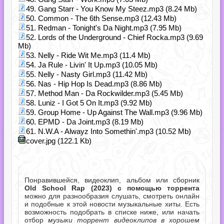
49. Gang Starr - You Know My Steez.mp3 (8.24 Mb)
50. Common - The 6th Sense.mp3 (12.43 Mb)
51. Redman - Tonight's Da Night.mp3 (7.95 Mb)
52. Lords of the Underground - Chief Rocka.mp3 (9.69
Mb)
53. Nelly - Ride Wit Me.mp3 (11.4 Mb)
54. Ja Rule - Livin' It Up.mp3 (10.05 Mb)
55. Nelly - Nasty Girl.mp3 (11.42 Mb)
56. Nas - Hip Hop Is Dead.mp3 (8.86 Mb)
57. Method Man - Da Rockwilder.mp3 (5.45 Mb)
58. Luniz - I Got 5 On It.mp3 (9.92 Mb)
59. Group Home - Up Against The Wall.mp3 (9.96 Mb)
60. EPMD - Da Joint.mp3 (8.19 Mb)
61. N.W.A - Alwayz Into Somethin'.mp3 (10.52 Mb)
cover.jpg (122.1 Kb)
Понравившейся, видеоклип, альбом или сборник
Old School Rap (2023) с помощью торрента
можно для разнообразия слушать, смотреть онлайн
и подобные к этой новости музыкальные хиты. Есть
возможность подобрать в списке ниже, или начать
отбор
музыки торрент видеоклипов в хорошем