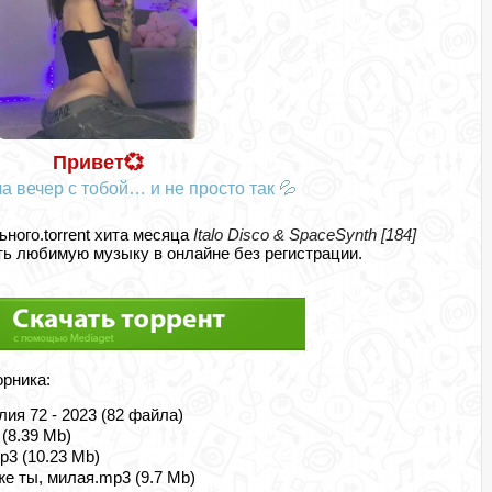
Привет💞
а вечер с тобой… и не просто так 💦
ьного.torrent хита месяца
Italo Disco & SpaceSynth [184]
ь любимую музыку в онлайне без регистрации.
орника:
лия 72 - 2023 (82 файла)
 (8.39 Mb)
p3 (10.23 Mb)
же ты, милая.mp3 (9.7 Mb)