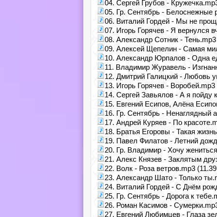
04. Сергей Грубов - Кружечка.mp3
05. Гр. Сентябрь - Белоснежные 
06. Виталий Гордей - Мы не прощ
07. Игорь Горячев - Я вернулся в
08. Александр Сотник - Тень.mp3 
09. Алексей Щепелин - Самая ми
10. Александр Юрпалов - Одна е
11. Владимир Журавель - Изгнанн
12. Дмитрий Галицкий - Любовь у
13. Игорь Горячев - Воробей.mp3 
14. Сергей Завьялов - А я пойду 
15. Евгений Есипов, Алёна Есипо
16. Гр. Сентябрь - Ненаглядный 
17. Андрей Куряев - По красоте.m
18. Братья Егоровы - Такая жизнь
19. Павел Филатов - Летний дожд
20. Гр. Владимир - Хочу женитьс
21. Алекс Князев - Заклятым дру
22. Волк - Роза ветров.mp3 (11.3
23. Александр Шато - Только ты.
24. Виталий Гордей - С Днём рож
25. Гр. Сентябрь - Дорога к тебе.
26. Роман Касимов - Сумерки.mp3
27. Евгений Любимцев - Глаза зе