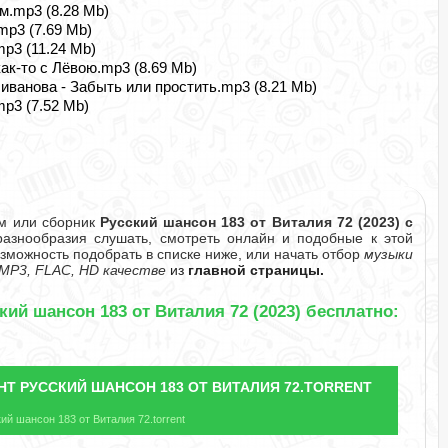
м.mp3 (8.28 Mb)
mp3 (7.69 Mb)
mp3 (11.24 Mb)
ак-то с Лёвою.mp3 (8.69 Mb)
иванова - Забыть или простить.mp3 (8.21 Mb)
mp3 (7.52 Mb)
ом или сборник
Русский шансон 183 от Виталия 72 (2023) с
знообразия слушать, смотреть онлайн и подобные к этой
озможность подобрать в списке ниже, или начать отбор
музыки
MP3, FLAC, HD качестве
из
главной страницы.
кий шансон 183 от Виталия 72 (2023) бесплатно:
НТ
РУССКИЙ ШАНСОН 183 ОТ ВИТАЛИЯ 72.TORRENT
й шансон 183 от Виталия 72.torrent