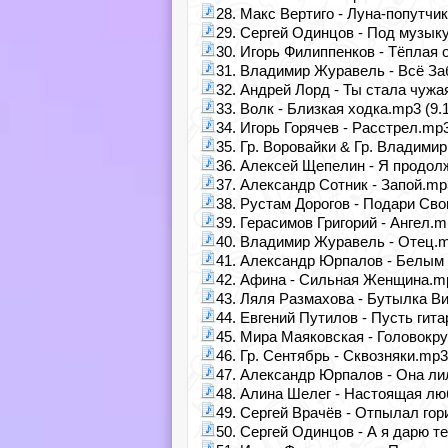
28. Макс Вертиго - Луна-попутчик
29. Сергей Одинцов - Под музык
30. Игорь Филиппенков - Тёплая 
31. Владимир Журавель - Всё За
32. Андрей Лорд - Ты стала чужа
33. Волк - Близкая ходка.mp3 (9.
34. Игорь Горячев - Расстрел.mp3
35. Гр. Воровайки & Гр. Владимир
36. Алексей Щепелин - Я продол
37. Александр Сотник - Запой.mp
38. Рустам Дорогов - Подари Св
39. Герасимов Григорий - Ангел.m
40. Владимир Журавель - Отец.m
41. Александр Юрпалов - Белым 
42. Афина - Сильная Женщина.mp
43. Ляля Размахова - Бутылка Ви
44. Евгений Путилов - Пусть гита
45. Мира Маяковская - Головокр
46. Гр. Сентябрь - Сквозняки.mp3
47. Александр Юрпалов - Она ли
48. Алина Шелег - Настоящая лю
49. Сергей Врачёв - Отпылал гор
50. Сергей Одинцов - А я дарю т