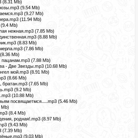
 (8.31 Mb)
розы.mp3 (9.54 Mb)
аемся.mp3 (9.27 Mb)
чера.mp3 (11.94 Mb)
(9.4 Mb)
лая нежная.mp3 (7.85 Mb)
динственная.mp3 (8.88 Mb)
ик.mp3 (8.83 Mb)
мерла.mp3 (7.86 Mb)
(8.36 Mb)
к пацанам.mp3 (7.88 Mb)
ва - Две Звезды.mp3 (10.68 Mb)
ангел мой.mp3 (8.91 Mb)
p3 (8.66 Mb)
, братан.mp3 (7.65 Mb)
ь.mp3 (9.2 Mb)
я.mp3 (10.88 Mb)
зьям посвящаетмся.....mp3 (5.46 Mb)
9 Mb)
mp3 (8.4 Mb)
дения, родная!.mp3 (8.97 Mb)
mp3 (9.43 Mb)
 (7.39 Mb)
лёные.mp3 (9.03 Mb)