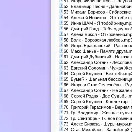
51. Игорь Филиппенков - Полуноч
52. Владимир Песня - Дальнобой
53. Михаил Борисов - Сибирские
54. Алексей Новиков - Я к тебе п
55. Инна ШАМ - Я тобой живу.mp3
56. Дмитрий Голд - Тебя одну лю
57. Алена Викол - Откровенно.mp
58. Волк - Воровская любовь.mp3
59. Игорь Браславский - Раствор
60. Макс Шанье - Памяти друга.m
61. Дмитрий Дубинский - Наказан
62. Александр Сотник - Лесопова
63. Евгений Соломин - Чужая Жен
64. Сергей Клушин - Без тебя.mp3
65. БумеR - Шальная бессонница
66. Игорь и Стас Селезнёвы - Ра
67. Александр Cотник - Не жалей
68. Сергей Родня - Две Судьбы.m
69. Сергей Клушин - Коллекторы.
70. Григорий Герасимов - Верная 
71. Гр. Владимир - Жизнь с нуля.
72. Гр. Сентябрь - Ты всё помниш
73. Алекс Бирюза - Шуры-муры.m
74. Стас Михайлов - За ней.mp3 (