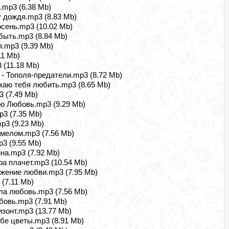
.mp3 (6.38 Mb)
у дождя.mp3 (8.83 Mb)
осень.mp3 (10.02 Mb)
быть.mp3 (8.84 Mb)
я.mp3 (9.39 Mb)
11 Mb)
 (11.18 Mb)
 - Тополя-предатели.mp3 (8.72 Mb)
жаю тебя любить.mp3 (8.65 Mb)
3 (7.49 Mb)
ою Любовь.mp3 (9.29 Mb)
p3 (7.35 Mb)
p3 (9.23 Mb)
мелом.mp3 (7.56 Mb)
3 (9.55 Mb)
на.mp3 (7.92 Mb)
ра плачет.mp3 (10.54 Mb)
ужение любви.mp3 (7.95 Mb)
 (7.11 Mb)
ла любовь.mp3 (7.56 Mb)
бовь.mp3 (7.91 Mb)
изонт.mp3 (13.77 Mb)
ебе цветы.mp3 (8.91 Mb)