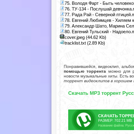
75. Володя Фарт - Быть человеко
76. ТУ-134 - Послушай девчонка.
77. Рада Рай - Северной птицей.
78. Евгений Любимцев - Хиляем к
79. Александр Шато, Марина Сел
80. Евгений Тульский - Надоело.
cover.jpeg (44.62 Kb)
tracklist.txt (2.89 Kb)
Понравившейся, видеоклип, альб
помощью торрента
можно для ра
новости музыкальные хиты. Есть в
торрент видеоклипов в хорошем 
Скачать MP3 торрент Русс
СКАЧАТЬ
ТОРРЕ
РАЗМЕР: 702.21 MB
Название файла: Русски