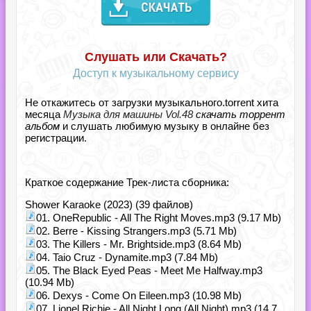
Слушать или Скачать?
Доступ к музыкальному сервису
Не откажитесь от загрузки музыкального.torrent хита
месяца
Музыка для машины Vol.48
скачать торрент
альбом
и слушать любимую музыку в онлайне без
регистрации.
Краткое содержание Трек-листа сборника:
Shower Karaoke (2023) (39 файлов)
01. OneRepublic - All The Right Moves.mp3 (9.17 Mb)
02. Berre - Kissing Strangers.mp3 (5.71 Mb)
03. The Killers - Mr. Brightside.mp3 (8.64 Mb)
04. Taio Cruz - Dynamite.mp3 (7.84 Mb)
05. The Black Eyed Peas - Meet Me Halfway.mp3
(10.94 Mb)
06. Dexys - Come On Eileen.mp3 (10.98 Mb)
07. Lionel Richie - All Night Long (All Night).mp3 (14.7