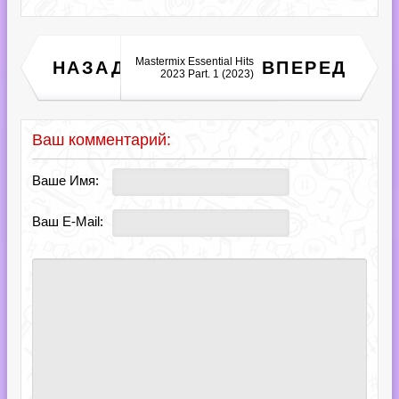
Mastermix Essential Hits
MyTones - Ultimate Queen
НАЗАД
ВПЕРЕД
Tones (2023)
2023 Part. 1 (2023)
Ваш комментарий:
Ваше Имя:
Ваш E-Mail: