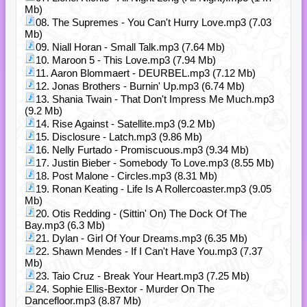
Mb)
08. The Supremes - You Can't Hurry Love.mp3 (7.03
Mb)
09. Niall Horan - Small Talk.mp3 (7.64 Mb)
10. Maroon 5 - This Love.mp3 (7.94 Mb)
11. Aaron Blommaert - DEURBEL.mp3 (7.12 Mb)
12. Jonas Brothers - Burnin' Up.mp3 (6.74 Mb)
13. Shania Twain - That Don't Impress Me Much.mp3
(9.2 Mb)
14. Rise Against - Satellite.mp3 (9.2 Mb)
15. Disclosure - Latch.mp3 (9.86 Mb)
16. Nelly Furtado - Promiscuous.mp3 (9.34 Mb)
17. Justin Bieber - Somebody To Love.mp3 (8.55 Mb)
18. Post Malone - Circles.mp3 (8.31 Mb)
19. Ronan Keating - Life Is A Rollercoaster.mp3 (9.05
Mb)
20. Otis Redding - (Sittin' On) The Dock Of The
Bay.mp3 (6.3 Mb)
21. Dylan - Girl Of Your Dreams.mp3 (6.35 Mb)
22. Shawn Mendes - If I Can't Have You.mp3 (7.37
Mb)
23. Taio Cruz - Break Your Heart.mp3 (7.25 Mb)
24. Sophie Ellis-Bextor - Murder On The
Dancefloor.mp3 (8.87 Mb)