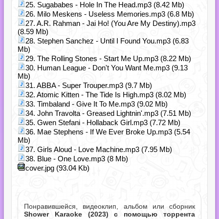
25. Sugababes - Hole In The Head.mp3 (8.42 Mb)
26. Milo Meskens - Useless Memories.mp3 (6.8 Mb)
27. A.R. Rahman - Jai Ho! (You Are My Destiny).mp3
(8.59 Mb)
28. Stephen Sanchez - Until I Found You.mp3 (6.83
Mb)
29. The Rolling Stones - Start Me Up.mp3 (8.22 Mb)
30. Human League - Don't You Want Me.mp3 (9.13
Mb)
31. ABBA - Super Trouper.mp3 (9.7 Mb)
32. Atomic Kitten - The Tide Is High.mp3 (8.02 Mb)
33. Timbaland - Give It To Me.mp3 (9.02 Mb)
34. John Travolta - Greased Lightnin'.mp3 (7.51 Mb)
35. Gwen Stefani - Hollaback Girl.mp3 (7.72 Mb)
36. Mae Stephens - If We Ever Broke Up.mp3 (5.54
Mb)
37. Girls Aloud - Love Machine.mp3 (7.95 Mb)
38. Blue - One Love.mp3 (8 Mb)
cover.jpg (93.04 Kb)
Понравившейся, видеоклип, альбом или сборник
Shower Karaoke (2023) с помощью торрента