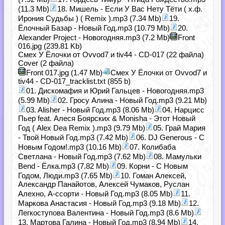
(11.3 Mb)
18. Мишель - Если У Вас Нету Тёти ( х.ф.
Ирония Судьбы ) ( Remix ).mp3 (7.34 Mb)
19.
Ёлочный Базар - Новый Год.mp3 (10.79 Mb)
20.
Alexander Project - Новогодняя.mp3 (7.2 Mb)
Front
016.jpg (239.81 Kb)
Смех У Ёлочки от Ovvod7 и tiv44 - CD-017 (22 файла)
Cover (2 файла)
Front 017.jpg (1.47 Mb)
Смех У Ёлочки от Ovvod7 и
tiv44 - CD-017_tracklist.txt (855 b)
01. Дискомафия и Юрий Гальцев - Новогодняя.mp3
(5.99 Mb)
02. Гросу Алина - Новый Год.mp3 (9.21 Mb)
03. Alisher - Новый Год.mp3 (8.06 Mb)
04. Нарцисс
Пьер feat. Алеся Боярских & Monisha - Этот Новый
Год ( Alex Dea Remix ).mp3 (9.79 Mb)
05. Грай Мария
- Твой Новый Год.mp3 (7.42 Mb)
06. DJ Generous - С
Новым Годом!.mp3 (10.16 Mb)
07. Колибаба
Светлана - Новый Год.mp3 (7.62 Mb)
08. Мамульки
Bend - Ёлка.mp3 (7.82 Mb)
09. Корни - С Новым
Годом, Люди.mp3 (7.65 Mb)
10. Гоман Алексей,
Александр Панайотов, Алексей Чумаков, Руслан
Алехно, А-ссорти - Новый Год.mp3 (8.05 Mb)
11.
Маркова Анастасия - Новый Год.mp3 (9.18 Mb)
12.
Легкоступова Валентина - Новый Год.mp3 (8.6 Mb)
13. Мартова Галина - Новый Год.mp3 (8.94 Mb)
14.