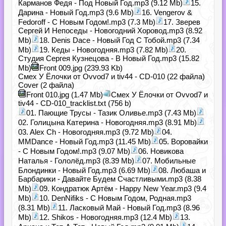
Карманов Федя - Под Новый Год.mp3 (9.12 Mb)
15.
Дарина - Новый Год.mp3 (9.6 Mb)
16. Vengerov &
Fedoroff - С Новым Годом!.mp3 (7.3 Mb)
17. Зверев
Сергей И Непоседы - Новогодний Хоровод.mp3 (8.92
Mb)
18. Denis Dace - Новый Год С Тобой.mp3 (7.34
Mb)
19. Кеды - Новогодняя.mp3 (7.82 Mb)
20.
Студия Сергея Кузнецова - В Новый Год.mp3 (15.82
Mb)
Front 009.jpg (239.93 Kb)
Смех У Ёлочки от Ovvod7 и tiv44 - CD-010 (22 файла)
Cover (2 файла)
Front 010.jpg (1.47 Mb)
Смех У Ёлочки от Ovvod7 и
tiv44 - CD-010_tracklist.txt (756 b)
01. Пающие Трусы - Тазик Оливье.mp3 (7.43 Mb)
02. Голицына Катерина - Новогодняя.mp3 (8.91 Mb)
03. Alex Ch - Новогодняя.mp3 (9.72 Mb)
04.
MMDance - Новый Год.mp3 (11.45 Mb)
05. Воровайки
- С Новым Годом!.mp3 (9.07 Mb)
06. Новикова
Наталья - Гололёд.mp3 (8.39 Mb)
07. Мобильные
Блондинки - Новый Год.mp3 (6.69 Mb)
08. Любаша и
Барбарики - Давайте Будем Счастливыми.mp3 (8.38
Mb)
09. Кондратюк Артём - Happy New Year.mp3 (9.4
Mb)
10. DenNifiks - С Новым Годом, Родная.mp3
(8.31 Mb)
11. Ласковый Май - Новый Год.mp3 (8.96
Mb)
12. Shikos - Новогодняя.mp3 (12.4 Mb)
13.