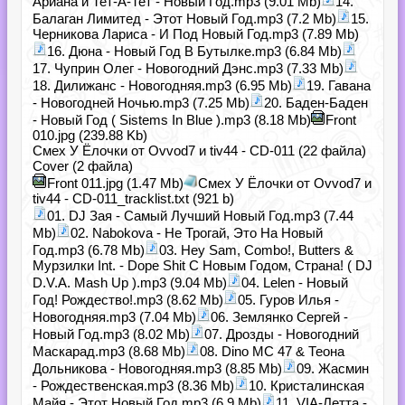
Ариана и Тет-А-Тет - Новый Год.mp3 (9.01 Mb)
14.
Балаган Лимитед - Этот Новый Год.mp3 (7.2 Mb)
15.
Черникова Лариса - И Под Новый Год.mp3 (7.89 Mb)
16. Дюна - Новый Год В Бутылке.mp3 (6.84 Mb)
17. Чуприн Олег - Новогодний Дэнс.mp3 (7.33 Mb)
18. Дилижанс - Новогодняя.mp3 (6.95 Mb)
19. Гавана
- Новогодней Ночью.mp3 (7.25 Mb)
20. Баден-Баден
- Новый Год ( Sistems In Blue ).mp3 (8.18 Mb)
Front
010.jpg (239.88 Kb)
Смех У Ёлочки от Ovvod7 и tiv44 - CD-011 (22 файла)
Cover (2 файла)
Front 011.jpg (1.47 Mb)
Смех У Ёлочки от Ovvod7 и
tiv44 - CD-011_tracklist.txt (921 b)
01. DJ Зая - Самый Лучший Новый Год.mp3 (7.44
Mb)
02. Nabokova - Не Трогай, Это На Новый
Год.mp3 (6.78 Mb)
03. Hey Sam, Combo!, Butters &
Мурзилки Int. - Dope Shit С Новым Годом, Страна! ( DJ
D.V.A. Mash Up ).mp3 (9.04 Mb)
04. Lelen - Новый
Год! Рождество!.mp3 (8.62 Mb)
05. Гуров Илья -
Новогодняя.mp3 (7.04 Mb)
06. Землянко Сергей -
Новый Год.mp3 (8.02 Mb)
07. Дрозды - Новогодний
Маскарад.mp3 (8.68 Mb)
08. Dino MC 47 & Теона
Дольникова - Новогодняя.mp3 (8.85 Mb)
09. Жасмин
- Рождественская.mp3 (8.36 Mb)
10. Кристалинская
Майя - Этот Новый Год.mp3 (6.9 Mb)
11. VIA-Летта -