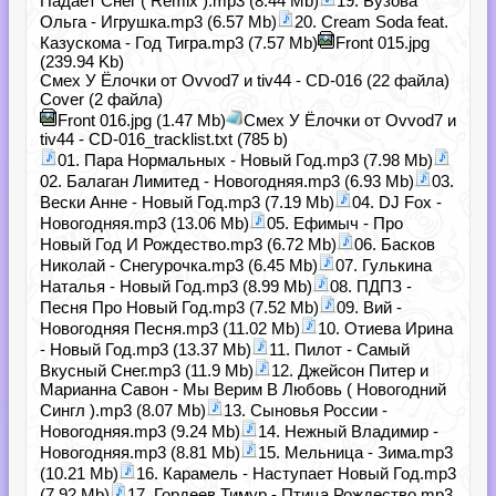
Падает Снег ( Remix ).mp3 (8.44 Mb)
19. Бузова
Ольга - Игрушка.mp3 (6.57 Mb)
20. Cream Soda feat.
Казускома - Год Тигра.mp3 (7.57 Mb)
Front 015.jpg
(239.94 Kb)
Смех У Ёлочки от Ovvod7 и tiv44 - CD-016 (22 файла)
Cover (2 файла)
Front 016.jpg (1.47 Mb)
Смех У Ёлочки от Ovvod7 и
tiv44 - CD-016_tracklist.txt (785 b)
01. Пара Нормальных - Новый Год.mp3 (7.98 Mb)
02. Балаган Лимитед - Новогодняя.mp3 (6.93 Mb)
03.
Вески Анне - Новый Год.mp3 (7.19 Mb)
04. DJ Fox -
Новогодняя.mp3 (13.06 Mb)
05. Ефимыч - Про
Новый Год И Рождество.mp3 (6.72 Mb)
06. Басков
Николай - Снегурочка.mp3 (6.45 Mb)
07. Гулькина
Наталья - Новый Год.mp3 (8.99 Mb)
08. ПДПЗ -
Песня Про Новый Год.mp3 (7.52 Mb)
09. Вий -
Новогодняя Песня.mp3 (11.02 Mb)
10. Отиева Ирина
- Новый Год.mp3 (13.37 Mb)
11. Пилот - Самый
Вкусный Снег.mp3 (11.9 Mb)
12. Джейсон Питер и
Марианна Савон - Мы Верим В Любовь ( Новогодний
Сингл ).mp3 (8.07 Mb)
13. Сыновья России -
Новогодняя.mp3 (9.24 Mb)
14. Нежный Владимир -
Новогодняя.mp3 (8.81 Mb)
15. Мельница - Зима.mp3
(10.21 Mb)
16. Карамель - Наступает Новый Год.mp3
(7.92 Mb)
17. Гордеев Тимур - Птица Рождество.mp3