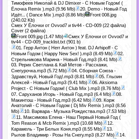
Тимофеев Николай & DJ Dimixer - С Новым Годом! (
Ёлочка Remix ).mp3 (9.96 Mb)
20. Demo - Новый Год
Идёт... ( Dance Mix ).mp3 (8.86 Mb)
Front 008.jpg
(240.02 Kb)
Смех У Ёлочки от Ovvod7 и tiv44 - CD-009 (22 файла)
Cover (2 файла)
Front 009.jpg (1.47 Mb)
Смех У Ёлочки от Ovvod7 и
tiv44 - CD-009_tracklist.txt (901 b)
01. Герр Антон ( Herr Антон ) feat. DJ Arhipoff - С
Новым Годом ( Happy New Sex! ).mp3 (8.49 Mb)
02.
Стрельникова Марина - Новый Год.mp3 (8.41 Mb)
03. Рерих Светлана & Кай Метов - Расскажи,
Снегурочка.mp3 (5.72 Mb)
04. Сборная Союза -
Здравствуй, Новый Год!.mp3 (8.81 Mb)
05. Глызин
Алексей - Новый Год.mp3 (9.41 Mb)
06. Aksioma
Project - С Новым Годом! ( Club Mix ).mp3 (8.76 Mb)
07. Саруханов Игорь - Новый Год.mp3 (6.4 Mb)
08.
Макинтош - Новый Год.mp3 (6.42 Mb)
09. Корж
Анатолий - С Новым Годом ( Dj Miv Remix ).mp3 (8.56
Mb)
10. Варвара - Музыка Рождества.mp3 (7.53 Mb)
11. Максимова Елена - Наш Первый Новый Год (
Tom Reason & Mcb Remix ).mp3 (10.68 Mb)
12.
Карамель - Три Белых Коня.mp3 (8.55 Mb)
13.
Рылов Владимир - Розы На Снегу.mp3 (8.27 Mb)
14.