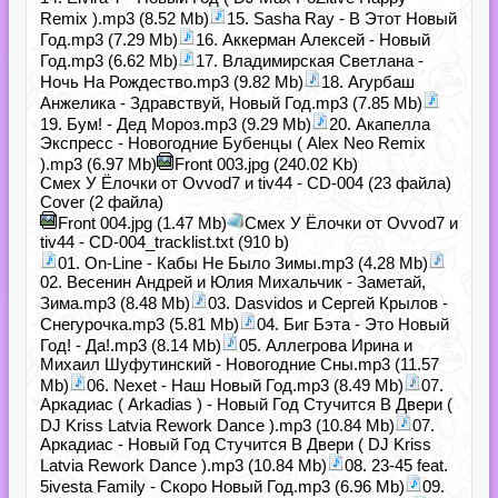
Remix ).mp3 (8.52 Mb)
15. Sasha Ray - В Этот Новый
Год.mp3 (7.29 Mb)
16. Аккерман Алексей - Новый
Год.mp3 (6.62 Mb)
17. Владимирская Светлана -
Ночь На Рождество.mp3 (9.82 Mb)
18. Агурбаш
Анжелика - Здравствуй, Новый Год.mp3 (7.85 Mb)
19. Бум! - Дед Мороз.mp3 (9.29 Mb)
20. Акапелла
Экспресс - Новогодние Бубенцы ( Alex Neo Remix
).mp3 (6.97 Mb)
Front 003.jpg (240.02 Kb)
Смех У Ёлочки от Ovvod7 и tiv44 - CD-004 (23 файла)
Cover (2 файла)
Front 004.jpg (1.47 Mb)
Смех У Ёлочки от Ovvod7 и
tiv44 - CD-004_tracklist.txt (910 b)
01. On-Line - Кабы Не Было Зимы.mp3 (4.28 Mb)
02. Весенин Андрей и Юлия Михальчик - Заметай,
Зима.mp3 (8.48 Mb)
03. Dasvidos и Сергей Крылов -
Снегурочка.mp3 (5.81 Mb)
04. Биг Бэта - Это Новый
Год! - Да!.mp3 (8.14 Mb)
05. Аллегрова Ирина и
Михаил Шуфутинский - Новогодние Сны.mp3 (11.57
Mb)
06. Nexet - Наш Новый Год.mp3 (8.49 Mb)
07.
Аркадиас ( Arkadias ) - Новый Год Стучится В Двери (
DJ Kriss Latvia Rework Dance ).mp3 (10.84 Mb)
07.
Аркадиас - Новый Год Стучится В Двери ( DJ Kriss
Latvia Rework Dance ).mp3 (10.84 Mb)
08. 23-45 feat.
5ivesta Family - Скоро Новый Год.mp3 (6.96 Mb)
09.