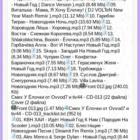
- Новый Год ( Dance Version ).mp3 (8.48 Mb)
09.
Виталька - Мама, Я Хочу Ёлочку! ( DJ VOLTeN New
Year Mash Remix ).mp3 (11.12 Mb)
10. Гарибян
Тигран - Новогодняя Ночь.mp3 (10.63 Mb)
11.
Хороводов Лёша - Хоровод.mp3 (7.94 Mb)
12.
Восток - Снежная Королева.mp3 (8.54 Mb)
13.
Shlakoblochina, Boosin - Ёлочка.mp3 (5.89 Mb)
14.
Горбачёва Алла - Вот И Наступил Новый Год.mp3
(9.06 Mb)
15. Skaya - Загадай На Новый Год.mp3
(6.34 Mb)
16. Чуприн Олег - Конфетки-
Бараночки.mp3 (7.55 Mb)
17. Герасимчук Женя -
Новый Год.mp3 (7.13 Mb)
18. Турбомода -
Новогодняя.mp3 (8.67 Mb)
19. Суслов Дмитрий -
Снегурочка.mp3 (7.46 Mb)
20. Villa Lavina -
Новогодняя Ночь.mp3 (7.26 Mb)
Front 012.jpg (240.01
Kb)
Смех У Ёлочки от Ovvod7 и tiv44 - CD-013 (22 файла)
Cover (2 файла)
Front 013.jpg (1.47 Mb)
Смех У Ёлочки от Ovvod7 и
tiv44 - CD-013_tracklist.txt (952 b)
01. КВН ХАИ - Идёт Новый Год К Нам ( Пародия На
Scooter ).mp3 (10.05 Mb)
02. Блестящие -
Новогодняя Песня ( Dinamit Fm Remix ).mp3 (7.96 Mb)
03. Alex Menco & Serge Dylan - Новый Год.mp3 (8.44