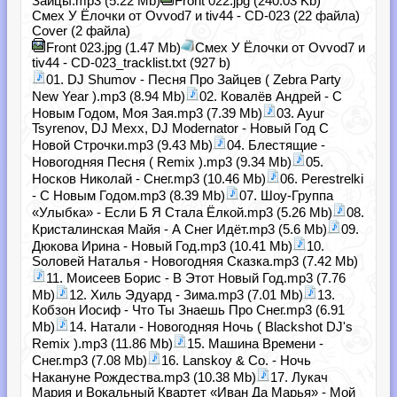
Зайцы.mp3 (5.22 Mb)
Front 022.jpg (240.03 Kb)
Смех У Ёлочки от Ovvod7 и tiv44 - CD-023 (22 файла)
Cover (2 файла)
Front 023.jpg (1.47 Mb)
Смех У Ёлочки от Ovvod7 и
tiv44 - CD-023_tracklist.txt (927 b)
01. DJ Shumov - Песня Про Зайцев ( Zebra Party
New Year ).mp3 (8.94 Mb)
02. Ковалёв Андрей - С
Новым Годом, Моя Зая.mp3 (7.39 Mb)
03. Ayur
Tsyrenov, DJ Mexx, DJ Modernator - Новый Год С
Новой Строчки.mp3 (9.43 Mb)
04. Блестящие -
Новогодняя Песня ( Remix ).mp3 (9.34 Mb)
05.
Носков Николай - Снег.mp3 (10.46 Mb)
06. Perestrelki
- С Новым Годом.mp3 (8.39 Mb)
07. Шоу-Группа
«Улыбка» - Если Б Я Стала Ёлкой.mp3 (5.26 Mb)
08.
Кристалинская Майя - А Снег Идёт.mp3 (5.6 Mb)
09.
Дюкова Ирина - Новый Год.mp3 (10.41 Mb)
10.
Sоловей Наталья - Новогодняя Сказка.mp3 (7.42 Mb)
11. Моисеев Борис - В Этот Новый Год.mp3 (7.76
Mb)
12. Хиль Эдуард - Зима.mp3 (7.01 Mb)
13.
Кобзон Иосиф - Что Ты Знаешь Про Снег.mp3 (6.91
Mb)
14. Натали - Новогодняя Ночь ( Blackshot DJ's
Remix ).mp3 (11.86 Mb)
15. Машина Времени -
Снег.mp3 (7.08 Mb)
16. Lanskoy & Co. - Ночь
Накануне Рождества.mp3 (10.38 Mb)
17. Лукач
Мария и Вокальный Квартет «Иван Да Марья» - Мой