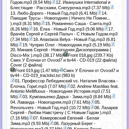
Годом.mp3 (8.54 Mb)
12. Иванушки International и
Блестящие - Расскажи, Снегурочка.mp3 (7.37 Mb)
13. Любо-Дорого - Новый Год.mp3 (6.41 Mb)
14.
Пающие Трусы - Новогодняя ( Ничего Не Помню...
).mp3 (8.31 Mb)
15. Романенко Саша - Санта.mp3
(6.26 Mb)
16. Ёлка - Новый Год.mp3 (9.06 Mb)
17.
Врачёв Сергей и Сергей Палыч - С Новым Годом.mp3
(7.34 Mb)
18. Anastasia Belya - Новый Год.mp3 (6.81
Mb)
19. Чуприн Олег - Новогодняя.mp3 (5.19 Mb)
20. Минаев Сергей - Новогодняя Дископрограмма (
Disco-Mix ).mp3 (38.17 Mb)
Front 018.jpg (239.7 Kb)
Смех У Ёлочки от Ovvod7 и tiv44 - CD-019 (22 файла)
Cover (2 файла)
Front 019.jpg (1.47 Mb)
Смех У Ёлочки от Ovvod7 и
tiv44 - CD-019_tracklist.txt (983 b)
01. Профессор Лебединский vs. Наталия Власова -
Ёлочка, Гори!.mp3 (7.07 Mb)
02. Andrew Mastilias feat.
Antonio Mellifluous - Новогодняя История.mp3 (7.51
Mb)
03. Кумпаньенко Дарья - Зима.mp3 (8.84 Mb)
04. Лаванда - Новогодняя.mp3 (7.61 Mb)
05.
Revoльvers - Новый Год.mp3 (10.72 Mb)
06. Лазарев
Сергей - Любви Навстречу ( С Новым Годом ).mp3
(7.16 Mb)
07. Кемеровский Евгений - Белая
Зима.mp3 (9.93 Mb)
08. Лазурный Берег -
Новогодняя.mp3 (8.37 Mb)
09. Клявер Денис -