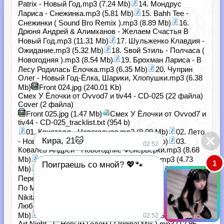
Patrix - Новый Год.mp3 (7.24 Mb)
14. Мондрус
Лариса - Снежинка.mp3 (5.81 Mb)
15. Bahh Tee -
Снежинки ( Sound Bro Remix ).mp3 (8.89 Mb)
16.
Дрюня Андрей & Алимханов - Желаем Счастья В
Новый Год.mp3 (11.31 Mb)
17. Шульженко Клавдия -
Ожидание.mp3 (5.32 Mb)
18. Sвой Sтиль - Полчаса (
Новогодняя ).mp3 (8.54 Mb)
19. Брохман Лариса - В
Лесу Родилась Ёлочка.mp3 (6.35 Mb)
20. Чуприн
Олег - Новый Год-Ёлка, Шарики, Хлопушки.mp3 (6.38
Mb)
Front 024.jpg (240.01 Kb)
Смех У Ёлочки от Ovvod7 и tiv44 - CD-025 (22 файла)
Cover (2 файла)
Front 025.jpg (1.47 Mb)
Смех У Ёлочки от Ovvod7 и
tiv44 - CD-025_tracklist.txt (954 b)
01. Кристалл - Новогодняя.mp3 (9.09 Mb)
02. Лето
Кира, 21🐱
- Новый Год, Страна Вперед!.mp3 (8.07 Mb)
03.
02:52
Ковалёв Андрей - Новогодние Фейерверки.mp3 (8.68
Mb)
04. Лиля И Дима - Опа, Дед Мороз.mp3 (4.73
1
Поиграешь со мной? 💖🐾
Mb)
05. Дорош Володимир и Петя Черный - Ночь
Перед Рождеством.mp3 (8.17 Mb)
06. Самоцветы -
По Морозу, По Зиме.mp3 (7.87 Mb)
07. DJ Nejtrino &
Nikita Malinin - С Новым Годом!.mp3 (11.58 Mb)
08.
Любавин Сергей - С Новым Годом, Милая.mp3 (9.51
Mb)
09. Syntheticsax feat. Крошка Bi-Bi (Sofamusic) &
02:52
Art Night - C Новым Годом ( Original Mix ).mp3 (12.95