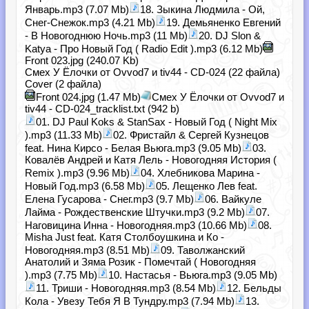
Январь.mp3 (7.07 Mb)
18. Зыкина Людмила - Ой,
Снег-Снежок.mp3 (4.21 Mb)
19. Демьяненко Евгений
- В Новогоднюю Ночь.mp3 (11 Mb)
20. DJ Slon &
Katya - Про Новый Год ( Radio Edit ).mp3 (6.12 Mb)
Front 023.jpg (240.07 Kb)
Смех У Ёлочки от Ovvod7 и tiv44 - CD-024 (22 файла)
Cover (2 файла)
Front 024.jpg (1.47 Mb)
Смех У Ёлочки от Ovvod7 и
tiv44 - CD-024_tracklist.txt (942 b)
01. DJ Paul Koks & StanSax - Новый Год ( Night Mix
).mp3 (11.33 Mb)
02. Фристайл & Сергей Кузнецов
feat. Нина Кирсо - Белая Вьюга.mp3 (9.05 Mb)
03.
Ковалёв Андрей и Катя Лель - Новогодняя История (
Remix ).mp3 (9.96 Mb)
04. Хлебникова Марина -
Новый Год.mp3 (6.58 Mb)
05. Лещенко Лев feat.
Елена Гусарова - Снег.mp3 (9.7 Mb)
06. Вайкуле
Лайма - Рождественские Штучки.mp3 (9.2 Mb)
07.
Наговицина Инна - Новогодняя.mp3 (10.66 Mb)
08.
Misha Just feat. Катя Столбоушкина и Ко -
Новогодняя.mp3 (8.51 Mb)
09. Таволжанский
Анатолий и Зяма Розик - Помечтай ( Новогодняя
).mp3 (7.75 Mb)
10. Настасья - Вьюга.mp3 (9.05 Mb)
11. Триши - Новогодняя.mp3 (8.54 Mb)
12. Бельды
Кола - Увезу Тебя Я В Тундру.mp3 (7.94 Mb)
13.