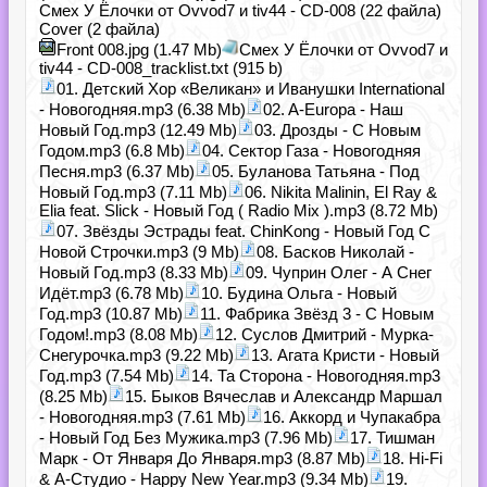
Смех У Ёлочки от Ovvod7 и tiv44 - CD-008 (22 файла)
Cover (2 файла)
Front 008.jpg (1.47 Mb)
Смех У Ёлочки от Ovvod7 и
tiv44 - CD-008_tracklist.txt (915 b)
01. Детский Хор «Великан» и Иванушки International
- Новогодняя.mp3 (6.38 Mb)
02. A-Europa - Наш
Новый Год.mp3 (12.49 Mb)
03. Дрозды - С Новым
Годом.mp3 (6.8 Mb)
04. Сектор Газа - Новогодняя
Песня.mp3 (6.37 Mb)
05. Буланова Татьяна - Под
Новый Год.mp3 (7.11 Mb)
06. Nikita Malinin, El Ray &
Elia feat. Slick - Новый Год ( Radio Mix ).mp3 (8.72 Mb)
07. Звёзды Эстрады feat. ChinKong - Новый Год С
Новой Строчки.mp3 (9 Mb)
08. Басков Николай -
Новый Год.mp3 (8.33 Mb)
09. Чуприн Олег - А Снег
Идёт.mp3 (6.78 Mb)
10. Будина Ольга - Новый
Год.mp3 (10.87 Mb)
11. Фабрика Звёзд 3 - С Новым
Годом!.mp3 (8.08 Mb)
12. Суслов Дмитрий - Мурка-
Снегурочка.mp3 (9.22 Mb)
13. Агата Кристи - Новый
Год.mp3 (7.54 Mb)
14. Та Сторона - Новогодняя.mp3
(8.25 Mb)
15. Быков Вячеслав и Александр Маршал
- Новогодняя.mp3 (7.61 Mb)
16. Аккорд и Чупакабра
- Новый Год Без Мужика.mp3 (7.96 Mb)
17. Тишман
Марк - От Января До Января.mp3 (8.87 Mb)
18. Hi-Fi
& А-Студио - Happy New Year.mp3 (9.34 Mb)
19.