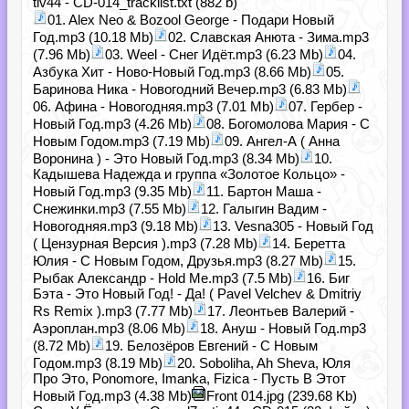
tiv44 - CD-014_tracklist.txt (882 b)
01. Alex Neo & Bozool George - Подари Новый
Год.mp3 (10.18 Mb)
02. Славская Анюта - Зима.mp3
(7.96 Mb)
03. Weel - Снег Идёт.mp3 (6.23 Mb)
04.
Азбука Хит - Ново-Новый Год.mp3 (8.66 Mb)
05.
Баринова Ника - Новогодний Вечер.mp3 (6.83 Mb)
06. Афина - Новогодняя.mp3 (7.01 Mb)
07. Гербер -
Новый Год.mp3 (4.26 Mb)
08. Богомолова Мария - С
Новым Годом.mp3 (7.19 Mb)
09. Ангел-А ( Анна
Воронина ) - Это Новый Год.mp3 (8.34 Mb)
10.
Кадышева Надежда и группа «Золотое Кольцо» -
Новый Год.mp3 (9.35 Mb)
11. Бартон Маша -
Снежинки.mp3 (7.55 Mb)
12. Галыгин Вадим -
Новогодняя.mp3 (9.18 Mb)
13. Vesna305 - Новый Год
( Цензурная Версия ).mp3 (7.28 Mb)
14. Беретта
Юлия - С Новым Годом, Друзья.mp3 (8.27 Mb)
15.
Рыбак Александр - Hold Me.mp3 (7.5 Mb)
16. Биг
Бэта - Это Новый Год! - Да! ( Pavel Velchev & Dmitriy
Rs Remix ).mp3 (7.77 Mb)
17. Леонтьев Валерий -
Аэроплан.mp3 (8.06 Mb)
18. Ануш - Новый Год.mp3
(8.72 Mb)
19. Белозёров Евгений - С Новым
Годом.mp3 (8.19 Mb)
20. Soboliha, Ah Sheva, Юля
Про Это, Ponomore, Imanka, Fizica - Пусть В Этот
Новый Год.mp3 (4.38 Mb)
Front 014.jpg (239.68 Kb)