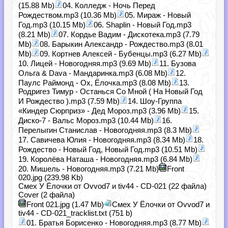
(15.88 Mb)
04. Колледж - Ночь Перед
Рождеством.mp3 (10.36 Mb)
05. Мираж - Новый
Год.mp3 (10.15 Mb)
06. Shaplin - Новый Год.mp3
(8.21 Mb)
07. Кордье Вадим - Дискотека.mp3 (7.79
Mb)
08. Барыкин Александр - Рождество.mp3 (8.01
Mb)
09. Кортнев Алексей - Бубенцы.mp3 (6.27 Mb)
10. Лицей - Новогодняя.mp3 (9.69 Mb)
11. Бузова
Ольга & Dava - Мандаринка.mp3 (6.08 Mb)
12.
Паулс Раймонд - Ох, Ёлочка.mp3 (8.08 Mb)
13.
Родригез Тимур - Останься Со Мной ( На Новый Год
И Рождество ).mp3 (7.59 Mb)
14. Шоу-Группа
«Киндер Сюрприз» - Дед Мороз.mp3 (3.96 Mb)
15.
Диско-7 - Вальс Мороз.mp3 (10.44 Mb)
16.
Перелыгин Станислав - Новогодняя.mp3 (8.3 Mb)
17. Савичева Юлия - Новогодняя.mp3 (8.34 Mb)
18.
Рождество - Новый Год, Новый Год.mp3 (10.51 Mb)
19. Королёва Наташа - Новогодняя.mp3 (6.84 Mb)
20. Мишель - Новогодняя.mp3 (7.21 Mb)
Front
020.jpg (239.98 Kb)
Смех У Ёлочки от Ovvod7 и tiv44 - CD-021 (22 файла)
Cover (2 файла)
Front 021.jpg (1.47 Mb)
Смех У Ёлочки от Ovvod7 и
tiv44 - CD-021_tracklist.txt (751 b)
01. Братья Борисенко - Новогодняя.mp3 (8.77 Mb)