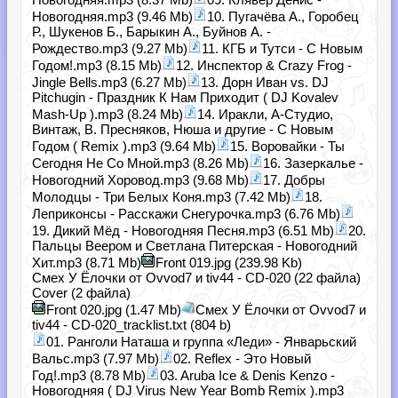
Новогодняя.mp3 (9.46 Mb)
10. Пугачёва А., Горобец
Р., Шукенов Б., Барыкин А., Буйнов А. -
Рождество.mp3 (9.27 Mb)
11. КГБ и Тутси - С Новым
Годом!.mp3 (8.15 Mb)
12. Инспектор & Crazy Frog -
Jingle Bells.mp3 (6.27 Mb)
13. Дорн Иван vs. DJ
Pitchugin - Праздник К Нам Приходит ( DJ Kovalev
Mash-Up ).mp3 (8.24 Mb)
14. Иракли, А-Студио,
Винтаж, В. Пресняков, Нюша и другие - С Новым
Годом ( Remix ).mp3 (9.64 Mb)
15. Воровайки - Ты
Сегодня Не Со Мной.mp3 (8.26 Mb)
16. Зазеркалье -
Новогодний Хоровод.mp3 (9.68 Mb)
17. Добры
Молодцы - Три Белых Коня.mp3 (7.42 Mb)
18.
Леприконсы - Расскажи Снегурочка.mp3 (6.76 Mb)
19. Дикий Мёд - Новогодняя Песня.mp3 (6.51 Mb)
20.
Пальцы Веером и Светлана Питерская - Новогодний
Хит.mp3 (8.71 Mb)
Front 019.jpg (239.98 Kb)
Смех У Ёлочки от Ovvod7 и tiv44 - CD-020 (22 файла)
Cover (2 файла)
Front 020.jpg (1.47 Mb)
Смех У Ёлочки от Ovvod7 и
tiv44 - CD-020_tracklist.txt (804 b)
01. Ранголи Наташа и группа «Леди» - Январьский
Вальс.mp3 (7.97 Mb)
02. Reflex - Это Новый
Год!.mp3 (8.78 Mb)
03. Aruba Ice & Denis Kenzo -
Новогодняя ( DJ Virus New Year Bomb Remix ).mp3