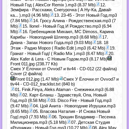
Новый Год ( AlexCor Remix ).mp3 (8.37 Mb)
12.
Земфира - Расскажи, Снегурочка ( А Ну-Ка, Давай-
ка... ).mp3 (4.96 Mb)
13. 23-45 - Этот Новый Год.mp3
(7.84 Mb)
14. Гросу Алина - Рождественская.mp3 (7
Mb)
15. Ilonel - Новый Год И Рождество.mp3 (6.94
Mb)
16. Гребенщиков Михаил, MC Dimoss, Карина
Карибы - Новогодний Шлягер.mp3 (8.68 Mb)
17.
Диана - Запах Нового Года.mp3 (9.03 Mb)
18. 18
Этаж - Радио Мороз ( Radio Edit ).mp3 (6.42 Mb)
19.
Гранат - Новый Год! ( Radio Mix ).mp3 (8.47 Mb)
20.
Alex Kafer & Lera - С Новым Годом.mp3 (8.17 Mb)
Front 011.jpg (238.77 Kb)
Смех У Ёлочки от Ovvod7 и tiv44 - CD-012 (22 файла)
Cover (2 файла)
Front 012.jpg (1.47 Mb)
Смех У Ёлочки от Ovvod7 и
tiv44 - CD-012_tracklist.txt (840 b)
01. Finik.Finya, Aleks Ataman - Снежинки.mp3 (6.88
Mb)
02. Карт-Бланш - Здравствуй, Опа, Новый
Год.mp3 (8.58 Mb)
03. Disco Fire - Новый Год.mp3
(9.47 Mb)
04. Цой Анита - Новогодние Игрушки.mp3
(8.65 Mb)
05. Власова Наталия - И Снова Новый
Год!.mp3 (7.93 Mb)
06. Трошин Владимир - Песенка
Милиционера.mp3 (5.18 Mb)
07. Детская Студия
«Родники» - Новый Год.mp3 (10.27 Mb)
08. Alex May