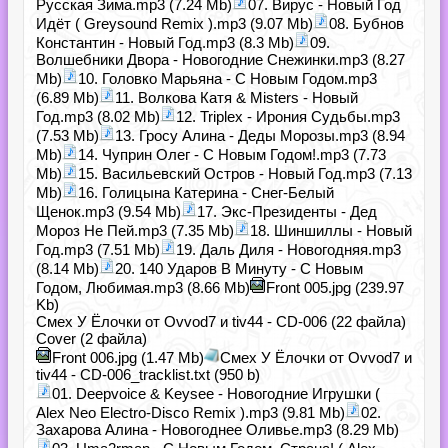
Русская Зима.mp3 (7.24 Mb)
07. Вирус - Новый Год
Идёт ( Greysound Remix ).mp3 (9.07 Mb)
08. Бубнов
Константин - Новый Год.mp3 (8.3 Mb)
09.
Волшебники Двора - Новогодние Снежинки.mp3 (8.27
Mb)
10. Головко Марьяна - С Новым Годом.mp3
(6.89 Mb)
11. Волкова Катя & Misters - Новый
Год.mp3 (8.02 Mb)
12. Triplex - Ирония Судьбы.mp3
(7.53 Mb)
13. Гросу Алина - Деды Морозы.mp3 (8.94
Mb)
14. Чуприн Олег - С Новым Годом!.mp3 (7.73
Mb)
15. Васильевский Остров - Новый Год.mp3 (7.13
Mb)
16. Голицына Катерина - Снег-Белый
Щенок.mp3 (9.54 Mb)
17. Экс-Президенты - Дед
Мороз Не Пей.mp3 (7.35 Mb)
18. Шиншиллы - Новый
Год.mp3 (7.51 Mb)
19. Даль Диля - Новогодняя.mp3
(8.14 Mb)
20. 140 Ударов В Минуту - С Новым
Годом, Любимая.mp3 (8.66 Mb)
Front 005.jpg (239.97
Kb)
Смех У Ёлочки от Ovvod7 и tiv44 - CD-006 (22 файла)
Cover (2 файла)
Front 006.jpg (1.47 Mb)
Смех У Ёлочки от Ovvod7 и
tiv44 - CD-006_tracklist.txt (950 b)
01. Deepvoice & Keysee - Новогодние Игрушки (
Alex Neo Electro-Disco Remix ).mp3 (9.81 Mb)
02.
Захарова Алина - Новогоднее Оливье.mp3 (8.29 Mb)