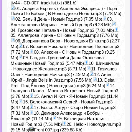
tiv44 - CD-007_tracklist.txt (861 b)
01. Acapella Express ( Акапелла Экспресс ) - Пора
Пойти По Бабам ( В Новогоднюю Ночь ).mp3 (7.78 Mb)
02. Белый День - Новый Год.mp3 (7.05 Mb)
03.
Александрова Марина - Новый Год.mp3 (9.28 Mb)
04. Грозовская Наталья - Новый Год.mp3 (7.01 Mb)
05. Аллегрова Ирина - С Новым Годом.mp3 (7.76 Mb)
06. Дворянинова Вера - Новогодняя Ёлка.mp3 (2.37
Mb)
07. Воронов Николай - Новогодняя Пьяная.mp3
(7.72 Mb)
08. Алексин - С Новым Годом.mp3 (9.25
Mb)
09. Гладков Григорий и Даша Оганезова -
Мышиный Новый Год.mp3 (5.47 Mb)
10. Шиншиллы
- Новогоднее Желание.mp3 (8.71 Mb)
11. Газманов
Олег - Новогодняя Ночь.mp3 (7.19 Mb)
12. Анин
Юрий - Jingle Bells In Jazz.mp3 (7.56 Mb)
13. Delta
Pro - Под Ёлочку ( Новогодняя ).mp3 (6.24 Mb)
14.
Гладунов Павел - Москва Встречает Новый Год.mp3
(3.78 Mb)
15. Ангел И Кот - Я-Новый Год.mp3 (11.44
Mb)
16. Волоколамский Сергей - Новый Год.mp3
(8.47 Mb)
17. Боссо Артур - Скоро Новый Год.mp3
(7.31 Mb)
18. Демидов Александр и Бобры -
Ёлка.mp3 (11.14 Mb)
19. Ветлицкая Наталья -
Новый Год.mp3 (7.51 Mb)
20. Hello - Новогодняя.mp3
(9.15 Mb)
Front 007.jpg (239.88 Kb)