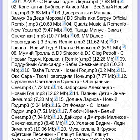
01. A-VIA - С Новым Годом, Люди.mp3 (7.88 Mb)
02. Константин Бубнов и Алиса Мон - Весёлый Новый
Год.mp3 (8.63 Mb)
03. Диверсанты и Маняша -
Замуж За Деда Мороза! ( DJ Shulis aka Sergey Official
Remix ).mp3 (10.68 Mb)
04. Quartz Music & Remenfo -
New Year.mp3 (9.47 Mb)
05. Танцы Минус - Зима (
Снежинки ).mp3 (10.77 Mb)
06. MMDance -
Новогодняя ( 3 Brains Remix ).mp3 (11.62 Mb)
07.
Гавана - Новый Год В Платье Новом.mp3 (6.91 Mb)
08. Мумий Тролль & DJ Shtopor & DJ Oleg Petroff - С
Новым Годом, Крошка! ( Remix ).mp3 (12.26 Mb)
09.
Поддубный Александр - Бабы Снежные.mp3 (10.28
Mb)
10. Tasha Turova - Новый Год.mp3 (9.2 Mb)
11.
Окс Сара - Твоя Новогодняя Ночь.mp3 (7.77 Mb)
12.
Сурганова Светлана и Оркестр - Обещанный
Снег.mp3 (7.72 Mb)
13. Заборский Александр -
Новый Год.mp3 (12.62 Mb)
14. Папины Дети - Зима-
Зима.mp3 (7.39 Mb)
15. Долина Лариса - Новый
Год.mp3 (9.04 Mb)
16. От Фонаря - С Новым
Годом!.mp3 (7.51 Mb)
17. Любич Женя - Белый
Снег.mp3 (7.94 Mb)
18. Дайкири и Дмитрий Маликов -
Снежинка.mp3 (8.48 Mb)
19. Усланов Вадим - Леди
Зима.mp3 (10.06 Mb)
20. Музыкальный Кружок
«Детские Песенки» - Пляшут Белки, Пляшут