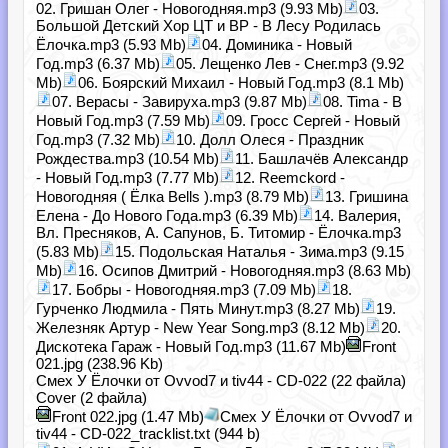
02. Гришан Олег - Новогодняя.mp3 (9.93 Mb)
03.
Большой Детский Хор ЦТ и ВР - В Лесу Родилась
Ёлочка.mp3 (5.93 Mb)
04. Доминика - Новый
Год.mp3 (6.37 Mb)
05. Лещенко Лев - Снег.mp3 (9.92
Mb)
06. Боярский Михаил - Новый Год.mp3 (8.1 Mb)
07. Верасы - Завируха.mp3 (9.87 Mb)
08. Tima - В
Новый Год.mp3 (7.59 Mb)
09. Гросс Сергей - Новый
Год.mp3 (7.32 Mb)
10. Долл Олеся - Праздник
Рождества.mp3 (10.54 Mb)
11. Башлачёв Александр
- Новый Год.mp3 (7.77 Mb)
12. Reemckord -
Новогодняя ( Ёлка Bells ).mp3 (8.79 Mb)
13. Гришина
Елена - До Нового Года.mp3 (6.39 Mb)
14. Валерия,
Вл. Пресняков, А. Сапунов, Б. Титомир - Ёлочка.mp3
(5.83 Mb)
15. Подольская Наталья - Зима.mp3 (9.15
Mb)
16. Осипов Дмитрий - Новогодняя.mp3 (8.63 Mb)
17. Бобры - Новогодняя.mp3 (7.09 Mb)
18.
Гурченко Людмила - Пять Минут.mp3 (8.27 Mb)
19.
Железняк Артур - New Year Song.mp3 (8.12 Mb)
20.
Дискотека Гараж - Новый Год.mp3 (11.67 Mb)
Front
021.jpg (238.96 Kb)
Смех У Ёлочки от Ovvod7 и tiv44 - CD-022 (22 файла)
Cover (2 файла)
Front 022.jpg (1.47 Mb)
Смех У Ёлочки от Ovvod7 и
tiv44 - CD-022_tracklist.txt (944 b)