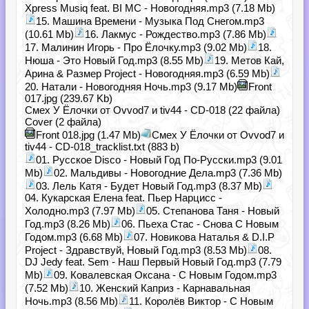
Xpress Musiq feat. BI MC - Новогодняя.mp3 (7.18 Mb)
15. Машина Времени - Музыка Под Снегом.mp3
(10.61 Mb)
16. Лакмус - Рождество.mp3 (7.86 Mb)
17. Малинин Игорь - Про Ёлочку.mp3 (9.02 Mb)
18.
Нюша - Это Новый Год.mp3 (8.55 Mb)
19. Метов Кай,
Арина & Размер Project - Новогодняя.mp3 (6.59 Mb)
20. Натали - Новогодняя Ночь.mp3 (9.17 Mb)
Front
017.jpg (239.67 Kb)
Смех У Ёлочки от Ovvod7 и tiv44 - CD-018 (22 файла)
Cover (2 файла)
Front 018.jpg (1.47 Mb)
Смех У Ёлочки от Ovvod7 и
tiv44 - CD-018_tracklist.txt (883 b)
01. Русское Disco - Новый Год По-Русски.mp3 (9.01
Mb)
02. Мальдивы - Новогодние Дела.mp3 (7.36 Mb)
03. Лель Катя - Будет Новый Год.mp3 (8.37 Mb)
04. Кукарская Елена feat. Пьер Нарцисс -
Холодно.mp3 (7.97 Mb)
05. Степанова Таня - Новый
Год.mp3 (8.26 Mb)
06. Пьеха Стас - Снова С Новым
Годом.mp3 (6.68 Mb)
07. Новикова Наталья & D.I.P
Project - Здравствуй, Новый Год.mp3 (8.53 Mb)
08.
DJ Jedy feat. Sem - Наш Первый Новый Год.mp3 (7.79
Mb)
09. Ковалевская Оксана - С Новым Годом.mp3
(7.52 Mb)
10. Женский Каприз - Карнавальная
Ночь.mp3 (8.56 Mb)
11. Королёв Виктор - С Новым