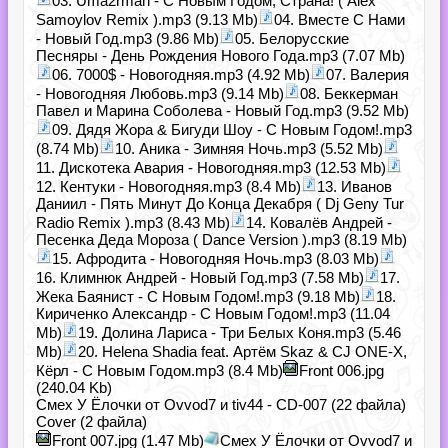
03. Uma2rman - С Новым Годом, Страна! ( Alex
Samoylov Remix ).mp3 (9.13 Mb)
04. Вместе С Нами
- Новый Год.mp3 (9.86 Mb)
05. Белорусские
Песняры - День Рождения Нового Года.mp3 (7.07 Mb)
06. 7000$ - Новогодняя.mp3 (4.92 Mb)
07. Валерия
- Новогодняя Любовь.mp3 (9.14 Mb)
08. Беккерман
Павел и Марина Соболева - Новый Год.mp3 (9.52 Mb)
09. Дядя Жора & Бигуди Шоу - С Новым Годом!.mp3
(8.74 Mb)
10. Аника - Зимняя Ночь.mp3 (5.52 Mb)
11. Дискотека Авария - Новогодняя.mp3 (12.53 Mb)
12. Кентуки - Новогодняя.mp3 (8.4 Mb)
13. Иванов
Даниил - Пять Минут До Конца Декабря ( Dj Geny Tur
Radio Remix ).mp3 (8.43 Mb)
14. Ковалёв Андрей -
Песенка Деда Мороза ( Dance Version ).mp3 (8.19 Mb)
15. Афродита - Новогодняя Ночь.mp3 (8.03 Mb)
16. Климнюк Андрей - Новый Год.mp3 (7.58 Mb)
17.
Жека Баянист - С Новым Годом!.mp3 (9.18 Mb)
18.
Кириченко Александр - С Новым Годом!.mp3 (11.04
Mb)
19. Долина Лариса - Три Белых Коня.mp3 (5.46
Mb)
20. Helena Shadia feat. Артём Skaz & CJ ONE-X,
Кёрл - С Новым Годом.mp3 (8.4 Mb)
Front 006.jpg
(240.04 Kb)
Смех У Ёлочки от Ovvod7 и tiv44 - CD-007 (22 файла)
Cover (2 файла)
Front 007.jpg (1.47 Mb)
Смех У Ёлочки от Ovvod7 и