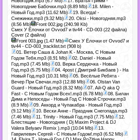
Новогодик.mp3 (6.7 Mb)
17. Братья Гримм -
Новогодние Бабочки.mp3 (8.89 Mb)
18. Milen -
Новый Год.mp3 (11.62 Mb)
19. Всегда! -
Снежинки.mp3 (9.32 Mb)
20. Oksi - Новогодняя.mp3
(8.56 Mb)
Front 002.jpg (240.98 Kb)
Смех У Ёлочки от Ovvod7 и tiv44 - CD-003 (22 файла)
Cover (2 файла)
Front 003.jpg (1.47 Mb)
Смех У Ёлочки от Ovvod7 и
tiv44 - CD-003_tracklist.txt (908 b)
01. Ветер Саша & Johan K - Москва, С Новым
Годом Тебя.mp3 (8.91 Mb)
02. Daniel - Новый
Год.mp3 (7.45 Mb)
03. Верка Сердючка - Новый
Год.mp3 (5.75 Mb)
04. 4post ( Дмитрий Бикбаев ) - На
Новый Год.mp3 (10.31 Mb)
05. Весёлые Ребята -
Вечер При Свечах.mp3 (12.88 Mb)
06. Olstan Van
Guard - Новый Год.mp3 (8.32 Mb)
07. Ай-Q aka Q
Fast - С Новым Годом Всех!.mp3 (6.78 Mb)
08. Билан
Дима и Непоседы - Новый Год С Новой Строчки.mp3
(8.9 Mb)
09. Аккорд и Чупакабра - Новый Год.mp3
(9.12 Mb)
10. Вески Анне - Праздник Снегопада.mp3
(7.46 Mb)
11. Trinity - Новый Год.mp3 (7.75 Mb)
12.
Блестящие - Новогодняя ( Dj Maxim Project & DJ
Valera Belyaev Remix ).mp3 (10.04 Mb)
13.
Гаврилевич Сергей - С Новым Годом!.mp3 (6.52 Mb)
14. Elvira T - Новый Год ( DJ Max PoZitive Happy