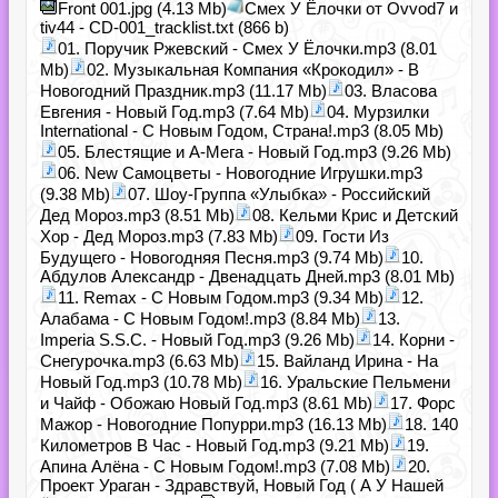
Front 001.jpg (4.13 Mb)
Смех У Ёлочки от Ovvod7 и
tiv44 - CD-001_tracklist.txt (866 b)
01. Поручик Ржевский - Смех У Ёлочки.mp3 (8.01
Mb)
02. Музыкальная Компания «Крокодил» - В
Новогодний Праздник.mp3 (11.17 Mb)
03. Власова
Евгения - Новый Год.mp3 (7.64 Mb)
04. Мурзилки
International - С Новым Годом, Страна!.mp3 (8.05 Mb)
05. Блестящие и А-Мега - Новый Год.mp3 (9.26 Mb)
06. New Самоцветы - Новогодние Игрушки.mp3
(9.38 Mb)
07. Шоу-Группа «Улыбка» - Российский
Дед Мороз.mp3 (8.51 Mb)
08. Кельми Крис и Детский
Хор - Дед Мороз.mp3 (7.83 Mb)
09. Гости Из
Будущего - Новогодняя Песня.mp3 (9.74 Mb)
10.
Абдулов Александр - Двенадцать Дней.mp3 (8.01 Mb)
11. Remax - С Новым Годом.mp3 (9.34 Mb)
12.
Алабама - С Новым Годом!.mp3 (8.84 Mb)
13.
Imperia S.S.C. - Новый Год.mp3 (9.26 Mb)
14. Корни -
Снегурочка.mp3 (6.63 Mb)
15. Вайланд Ирина - На
Новый Год.mp3 (10.78 Mb)
16. Уральские Пельмени
и Чайф - Обожаю Новый Год.mp3 (8.61 Mb)
17. Форс
Мажор - Новогодние Попурри.mp3 (16.13 Mb)
18. 140
Километров В Час - Новый Год.mp3 (9.21 Mb)
19.
Апина Алёна - С Новым Годом!.mp3 (7.08 Mb)
20.
Проект Ураган - Здравствуй, Новый Год ( А У Нашей