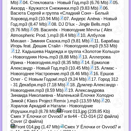
Mb)
04. Стекловата - Новый Год.mp3 (6.76 Mb)
05.
Аккорд - Кружатся Снежинки.mp3 (9.83 Mb)
06.
Васюта Сергей и группа «Сладкий Сон» - Белый
Хоровод.mp3 (10.94 Mb)
07. Андерс Алёна - Новый
Год.mp3 (8.47 Mb)
08. DJ D'lux - Jingle Bells.mp3
(9.76 Mb)
09. Василёк - Новогодние Мечты ( Alex
Atmospheric Prod. ).mp3 (8.4 Mb)
10. Албулов
Михаил - Зимняя Сказка.mp3 (9.81 Mb)
11. Барабаш
Игорь feat. Дюшик Стайл - Новогодняя.mp3 (9.53 Mb)
12. Кадышева Надежда и группа «Золотое Кольцо»
- Новогодняя Ночь.mp3 (8.88 Mb)
13. Аллегрова
Ирина - Новогодняя.mp3 (8.35 Mb)
14. Ермолов
Александр - Новый Год.mp3 (10.45 Mb)
15. Алмас -
Новогоднее Настроение.mp3 (8.46 Mb)
16. Ершов
Олег - С Новым Годом!.mp3 (9.24 Mb)
17. Город 312
- 31 Декабря.mp3 (7.18 Mb)
18. Думлер Александр -
Новогодняя.mp3 (8.59 Mb)
19. Александрова
Зинаида Николаевна - Маленькой Ёлочке Холодно
Зимой ( Klass Project Remix ).mp3 (13.59 Mb)
20.
Хоралов Аркадий и Натали - Новогодние
Игрушки.mp3 (8.78 Mb)
Front 013.jpg (239.85 Kb)
Смех У Ёлочки от Ovvod7 и tiv44 - CD-014 (22 файла)
Cover (2 файла)
Front 014.jpg (1.47 Mb)
Смех У Ёлочки от Ovvod7 и