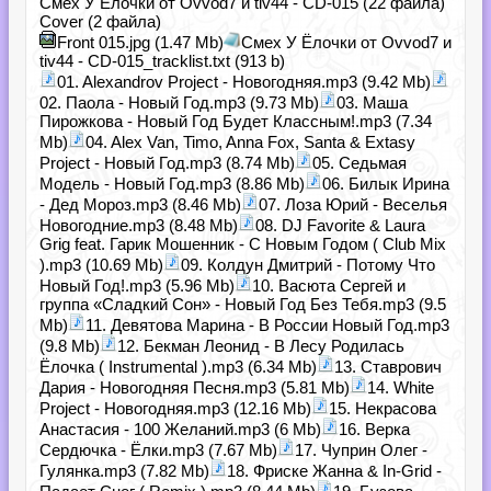
Смех У Ёлочки от Ovvod7 и tiv44 - CD-015 (22 файла)
Cover (2 файла)
Front 015.jpg (1.47 Mb)
Смех У Ёлочки от Ovvod7 и
tiv44 - CD-015_tracklist.txt (913 b)
01. Alexandrov Project - Новогодняя.mp3 (9.42 Mb)
02. Паола - Новый Год.mp3 (9.73 Mb)
03. Маша
Пирожкова - Новый Год Будет Классным!.mp3 (7.34
Mb)
04. Alex Van, Timo, Anna Fox, Santa & Extasy
Project - Новый Год.mp3 (8.74 Mb)
05. Седьмая
Модель - Новый Год.mp3 (8.86 Mb)
06. Билык Ирина
- Дед Мороз.mp3 (8.46 Mb)
07. Лоза Юрий - Веселья
Новогодние.mp3 (8.48 Mb)
08. DJ Favorite & Laura
Grig feat. Гарик Мошенник - С Новым Годом ( Club Mix
).mp3 (10.69 Mb)
09. Колдун Дмитрий - Потому Что
Новый Год!.mp3 (5.96 Mb)
10. Васюта Сергей и
группа «Сладкий Сон» - Новый Год Без Тебя.mp3 (9.5
Mb)
11. Девятова Марина - В России Новый Год.mp3
(9.8 Mb)
12. Бекман Леонид - В Лесу Родилась
Ёлочка ( Instrumental ).mp3 (6.34 Mb)
13. Ставрович
Дария - Новогодняя Песня.mp3 (5.81 Mb)
14. White
Project - Новогодняя.mp3 (12.16 Mb)
15. Некрасова
Анастасия - 100 Желаний.mp3 (6 Mb)
16. Верка
Сердючка - Ёлки.mp3 (7.67 Mb)
17. Чуприн Олег -
Гулянка.mp3 (7.82 Mb)
18. Фриске Жанна & In-Grid -