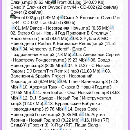
Ёлки ).mp3 (8.62 Mb)
Front 001.jpg (240.69 Kb)
Смех У Ёлочки от Ovvod7 и tiv44 - CD-002 (22 файла)
Cover (2 файла)
Front 002.jpg (1.49 Mb)
Смех У Ёлочки от Ovvod7 и
tiv44 - CD-002_tracklist.txt (860 b)
01. MMDance - Новогодняя Ночь.mp3 (8.55 Mb)
02. Stereo Сны - Новый Год Приходит В Столицу (
Radio Version ).mp3 (9.64 Mb)
03. 3 Рубля & MC -
Новогодняя ( Radmir K Euroвance Remix ).mp3 (11.51
Mb)
04. Vengerov & Fedoroff - Ёлка С
Поздравлениями.mp3 (7.3 Mb)
05. Аверьянов Сергей
- Навстречу Рождеству.mp3 (9.23 Mb)
06. Бордо -
Новогодняя.mp3 (8.05 Mb)
07. S.U.27 - С Новым
Годом ( DJ DreamTim Remix ).mp3 (11.88 Mb)
08.
Валенсия & Spaskiy Project - Новогодний
Хоровод.mp3 (8.99 Mb)
09. Time - Валенки.mp3 (7.18
Mb)
10. Аверман Таня - Сказка В Новый Год.mp3
(10.58 Mb)
11. БонТорГас - Опа, Новый Год.mp3 (8.63
Mb)
12. D.J. Savage - Новый Год ( Инструментал
).mp3 (12.07 Mb)
13. Бурановские Бабушки -
Новогодняя.mp3 (9.76 Mb)
14. Dress Code -
Новогодний Гопачок.mp3 (5.85 Mb)
15. Агутин
Леонид - Новый Год.mp3 (9.22 Mb)
16. Hike (RГ),
СтимУЛ (Проэкт 3), X-Ray (RГ), Паша Slang -