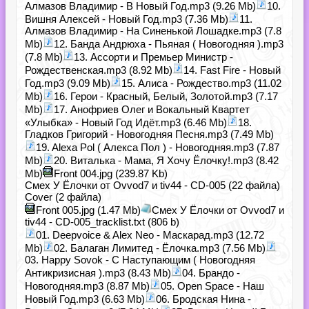
Алмазов Владимир - В Новый Год.mp3 (9.26 Mb)
10.
Вишня Алексей - Новый Год.mp3 (7.36 Mb)
11.
Алмазов Владимир - На Синенькой Лошадке.mp3 (7.8
Mb)
12. Банда Андрюха - Пьяная ( Новогодняя ).mp3
(7.8 Mb)
13. Ассорти и Премьер Министр -
Рождественская.mp3 (8.92 Mb)
14. Fast Fire - Новый
Год.mp3 (9.09 Mb)
15. Алиса - Рождество.mp3 (11.02
Mb)
16. Герои - Красный, Белый, Золотой.mp3 (7.17
Mb)
17. Анофриев Олег и Вокальный Квартет
«Улыбка» - Новый Год Идёт.mp3 (6.46 Mb)
18.
Гладков Григорий - Новогодняя Песня.mp3 (7.49 Mb)
19. Alexa Pol ( Алекса Пол ) - Новогодняя.mp3 (7.87
Mb)
20. Виталька - Мама, Я Хочу Ёлочку!.mp3 (8.42
Mb)
Front 004.jpg (239.87 Kb)
Смех У Ёлочки от Ovvod7 и tiv44 - CD-005 (22 файла)
Cover (2 файла)
Front 005.jpg (1.47 Mb)
Смех У Ёлочки от Ovvod7 и
tiv44 - CD-005_tracklist.txt (806 b)
01. Deepvoice & Alex Neo - Маскарад.mp3 (12.72
Mb)
02. Балаган Лимитед - Ёлочка.mp3 (7.56 Mb)
03. Happy Sovok - С Наступающим ( Новогодняя
Антикризисная ).mp3 (8.43 Mb)
04. Брандо -
Новогодняя.mp3 (8.87 Mb)
05. Open Space - Наш
Новый Год.mp3 (6.63 Mb)
06. Бродская Нина -