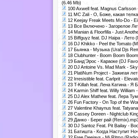
(6.46 Mb)
100 Axwell feat. Magnus Carlsson 
11 MC Zali - О, Боже, какая телк
12 Keejay Freak Meets Mo-Do - Ein
13 Все Включено - Загорелое Лето
14 Manian & Floorfilla - Just Anoth
15 Biffguyz feat. DJ Haipa - Лето
16 DJ Khikko - Peel the Tomato (M
17 Бьянка - Музыка (Ural Djs Rem
18 Clubhunter - Boom Boom Boom (
19 Банд'Эрос - Караоке (DJ Favori
20 DJ Antoine Vs. Mad Mark - Sky 
21 PlatiNum Project - Зажигая ле
22 Irresistible feat. Carlprit - El
23 T-Killah feat. Лена Катина - Я
24 Karmin Shiff feat. Willy William
25 DJ Alex Mathew feat. Лера Тум
26 Fun Factory - On Top of the Wo
27 Valentine Khaynus feat. Tatyan
28 Cassey Doreen - Nightclub Kin
29 Данко - Берег рай (Remix).mp3
30 DJ Santoz Feat. Pit Bailay - 
31 Батишта - Когда Наступит Ноч
32 Free Deejays - Mi Ritmo (Radio