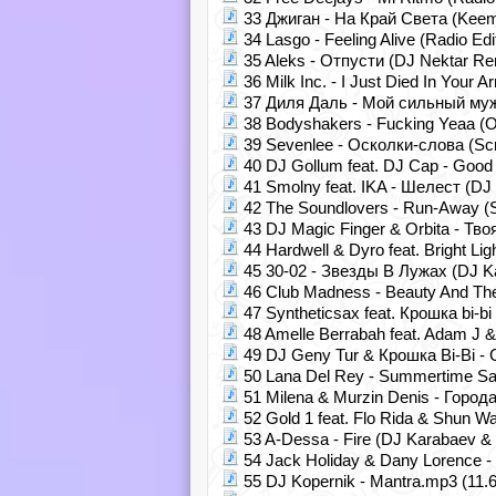
33 Джиган - На Край Света (Keem
34 Lasgo - Feeling Alive (Radio Ed
35 Aleks - Отпусти (DJ Nektar Re
36 Milk Inc. - I Just Died In Your 
37 Диля Даль - Мой сильный мужчи
38 Bodyshakers - Fucking Yeaa (Or
39 Sevenlee - Осколки-слова (Scr
40 DJ Gollum feat. DJ Cap - Good S
41 Smolny feat. IKA - Шелест (DJ
42 The Soundlovers - Run-Away (S
43 DJ Magic Finger & Orbita - Тв
44 Hardwell & Dyro feat. Bright Li
45 30-02 - Звезды В Лужах (DJ K
46 Club Madness - Beauty And The
47 Syntheticsax feat. Крошка bi-bi
48 Amelle Berrabah feat. Adam J &
49 DJ Geny Tur & Крошка Bi-Bi -
50 Lana Del Rey - Summertime Sad
51 Milena & Murzin Denis - Города
52 Gold 1 feat. Flo Rida & Shun Wa
53 A-Dessa - Fire (DJ Karabaev &
54 Jack Holiday & Dany Lorence - 
55 DJ Kopernik - Mantra.mp3 (11.