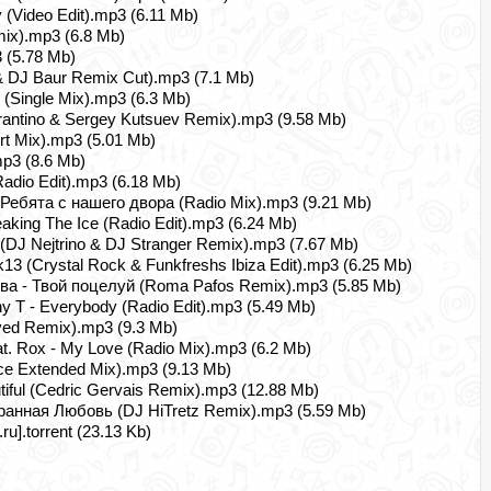
(Video Edit).mp3 (6.11 Mb)
ix).mp3 (6.8 Mb)
 (5.78 Mb)
 DJ Baur Remix Cut).mp3 (7.1 Mb)
 (Single Mix).mp3 (6.3 Mb)
Tarantino & Sergey Kutsuev Remix).mp3 (9.58 Mb)
rt Mix).mp3 (5.01 Mb)
p3 (8.6 Mb)
adio Edit).mp3 (6.18 Mb)
Ребята с нашего двора (Radio Mix).mp3 (9.21 Mb)
aking The Ice (Radio Edit).mp3 (6.24 Mb)
(DJ Nejtrino & DJ Stranger Remix).mp3 (7.67 Mb)
3 (Crystal Rock & Funkfreshs Ibiza Edit).mp3 (6.25 Mb)
ова - Твой поцелуй (Roma Pafos Remix).mp3 (5.85 Mb)
 T - Everybody (Radio Edit).mp3 (5.49 Mb)
ed Remix).mp3 (9.3 Mb)
t. Rox - My Love (Radio Mix).mp3 (6.2 Mb)
ce Extended Mix).mp3 (9.13 Mb)
iful (Cedric Gervais Remix).mp3 (12.88 Mb)
ранная Любовь (DJ HiTretz Remix).mp3 (5.59 Mb)
u].torrent (23.13 Kb)