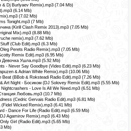
 & Dj Burlyaev Remix).mp3 (7.04 Mb)
it).mp3 (6.14 Mb)
mix).mp3 (7.02 Mb)
Arms Tonight.mp3 (7 Mb)
на (Kirill Clash Remix 2013).mp3 (7.05 Mb)
iginal Mix).mp3 (8.88 Mb)
uche remix).mp3 (7.62 Mb)
tuff (Club Edit).mp3 (6.3 Mb)
 Oleg Perets Radio Remix).mp3 (7.05 Mb)
cotty Remix Edit).mp3 (6.95 Mb)
оя Девочка Ушла.mp3 (5.92 Mb)
ghts - Never Say Goodbye (Video Edit).mp3 (6.23 Mb)
apuzen & Adrian White Remix).mp3 (10.06 Mb)
 Beat (BBob & Roksteadi Radio Edit).mp3 (7.26 Mb)
 & Art Night - Босиком (DJ Solovey Remix Edit).mp3 (5.55 Mb)
 Nightcrashers - Love Is All We Need.mp3 (6.51 Mb)
 Станция Любовь.mp3 (10.7 Mb)
ness (Cedric Gervais Radio Edit).mp3 (6.81 Mb)
 (Fidel Wicked Remix).mp3 (6.41 Mb)
rd - Dance For Life (Radio Edit).mp3 (6.59 Mb)
 DJ Agamirov Remix).mp3 (6.43 Mb)
Only Girl (Radio Edit).mp3 (5.65 Mb)
63 Mb)