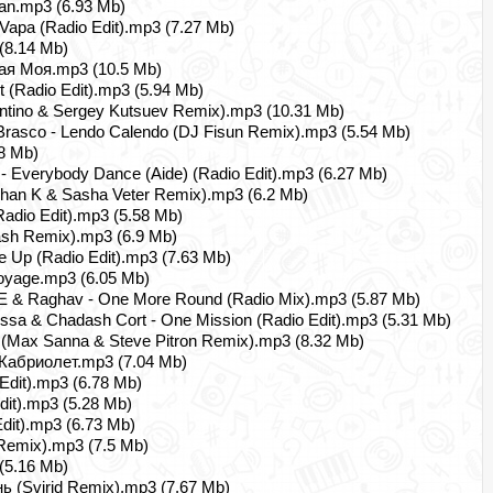
man.mp3 (6.93 Mb)
Vapa (Radio Edit).mp3 (7.27 Mb)
(8.14 Mb)
ная Моя.mp3 (10.5 Mb)
 (Radio Edit).mp3 (5.94 Mb)
ntino & Sergey Kutsuev Remix).mp3 (10.31 Mb)
 Brasco - Lendo Calendo (DJ Fisun Remix).mp3 (5.54 Mb)
8 Mb)
 - Everybody Dance (Aide) (Radio Edit).mp3 (6.27 Mb)
an K & Sasha Veter Remix).mp3 (6.2 Mb)
adio Edit).mp3 (5.58 Mb)
sh Remix).mp3 (6.9 Mb)
Me Up (Radio Edit).mp3 (7.63 Mb)
Voyage.mp3 (6.05 Mb)
m E & Raghav - One More Round (Radio Mix).mp3 (5.87 Mb)
ossa & Chadash Cort - One Mission (Radio Edit).mp3 (5.31 Mb)
(Max Sanna & Steve Pitron Remix).mp3 (8.32 Mb)
 Кабриолет.mp3 (7.04 Mb)
Edit).mp3 (6.78 Mb)
dit).mp3 (5.28 Mb)
Edit).mp3 (6.73 Mb)
Remix).mp3 (7.5 Mb)
 (5.16 Mb)
 (Svirid Remix).mp3 (7.67 Mb)