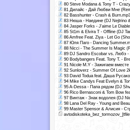
80 Steve Modana & Tony T - Crazy 
81 Дилайс - Дай Любви Мне (Rem
82 Basshunter - Crash & Burn.mp3
83 Нюша - Наедине (DJ Nejtrino &
84 Jasper Forks - J'aime Le Diable
85 St1m & Elvira T - Offline (DJ 
86 Amfree Feat. Ziya - Let Go (Sho
87 Юля Паго - Dancing Summer.m
88 Nicci - The Summer Is Magic (R
89 DJ Sandro Escobar vs. Любэ - 
90 Bodybangers Feat. Tony T. - Bre
91 Nicole M.Y - Зажигаем вместе 
92 Sunloverz - Summer Of Love 2k1
93 David Todua feat. Даша Русак
94 Mike Candys Feat Evelyn & Tony
95 A-Dessa - Папа рядом (DJ Shv
96 Rico Bernasconi & Tom Bow fea
97 Винтаж - Знак водолея (DJ Ni
98 Lana Del Ray - Young and Beaut
99 Master Spensor & Алисия - Ст
avtodiskoteka_bez_tormozov_[tfile.r