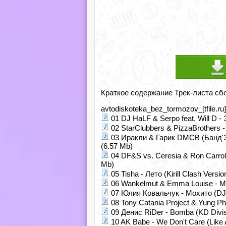
Краткое содержание Трек-листа сб
avtodiskoteka_bez_tormozov_[tfile.ru
01 DJ HaLF & Serpo feat. Will D 
02 StarClubbers & PizzaBrothers - 
03 Иракли & Гарик DMCB (Банд'Э
(6.57 Mb)
04 DF&S vs. Ceresia & Ron Carrol
Mb)
05 Tisha - Лето (Kirill Clash Versi
06 Wankelmut & Emma Louise - My 
07 Юлия Ковальчук - Мохито (DJ L
08 Tony Catania Project & Yung Ph
09 Денис RiDer - Bomba (KD Divis
10 AK Babe - We Don't Care (Like