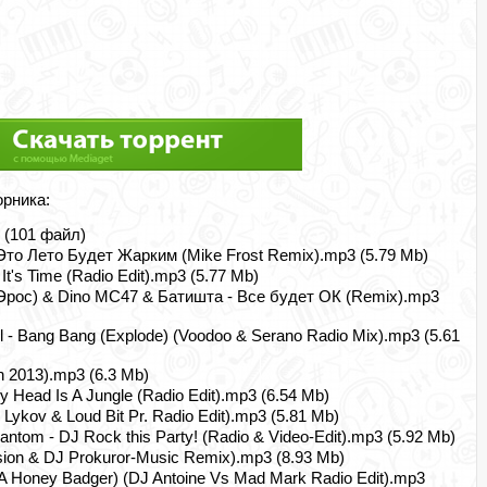
орника:
] (101 файл)
- Это Лето Будет Жарким (Mike Frost Remix).mp3 (5.79 Mb)
It's Time (Radio Edit).mp3 (5.77 Mb)
рос) & Dino MC47 & Батишта - Все будет ОК (Remix).mp3
l - Bang Bang (Explode) (Voodoo & Serano Radio Mix).mp3 (5.61
on 2013).mp3 (6.3 Mb)
Head Is A Jungle (Radio Edit).mp3 (6.54 Mb)
ykov & Loud Bit Pr. Radio Edit).mp3 (5.81 Mb)
antom - DJ Rock this Party! (Radio & Video-Edit).mp3 (5.92 Mb)
ion & DJ Prokuror-Music Remix).mp3 (8.93 Mb)
 A Honey Badger) (DJ Antoine Vs Mad Mark Radio Edit).mp3