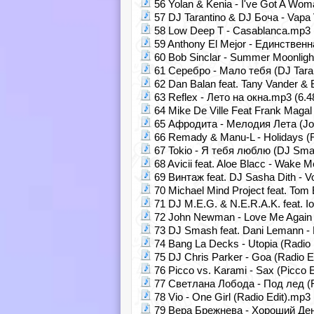
56 Yolan & Kenia - I've Got A Wo
57 DJ Tarantino & DJ Боча - Vapa 
58 Low Deep T - Casablanca.mp3 
59 Anthony El Mejor - Единствен
60 Bob Sinclar - Summer Moonlight
61 Серебро - Мало тебя (DJ Tara
62 Dan Balan feat. Tany Vander &
63 Reflex - Лето на окна.mp3 (6.4
64 Mike De Ville Feat Frank Magal
65 Афродита - Мелодия Лета (Joh
66 Remady & Manu-L - Holidays (R
67 Tokio - Я тебя люблю (DJ Sma
68 Avicii feat. Aloe Blacc - Wake 
69 Винтаж feat. DJ Sasha Dith - 
70 Michael Mind Project feat. To
71 DJ M.E.G. & N.E.R.A.K. feat. I
72 John Newman - Love Me Again 
73 DJ Smash feat. Dani Lemann -
74 Bang La Decks - Utopia (Radio 
75 DJ Chris Parker - Goa (Radio E
76 Picco vs. Karami - Sax (Picco 
77 Светлана Лобода - Под лед (
78 Vio - One Girl (Radio Edit).mp3
79 Вера Брежнева - Хороший День