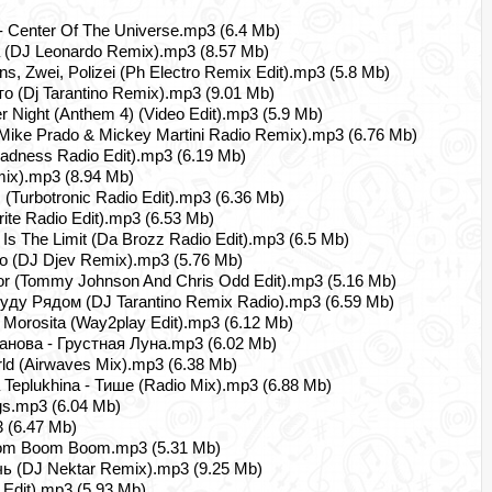
- Center Of The Universe.mp3 (6.4 Mb)
а (DJ Leonardo Remix).mp3 (8.57 Mb)
s, Zwei, Polizei (Ph Electro Remix Edit).mp3 (5.8 Mb)
 (Dj Tarantino Remix).mp3 (9.01 Mb)
er Night (Anthem 4) (Video Edit).mp3 (5.9 Mb)
 (Mike Prado & Mickey Martini Radio Remix).mp3 (6.76 Mb)
adness Radio Edit).mp3 (6.19 Mb)
ix).mp3 (8.94 Mb)
Turbotronic Radio Edit).mp3 (6.36 Mb)
te Radio Edit).mp3 (6.53 Mb)
Is The Limit (Da Brozz Radio Edit).mp3 (6.5 Mb)
то (DJ Djev Remix).mp3 (5.76 Mb)
evator (Tommy Johnson And Chris Odd Edit).mp3 (5.16 Mb)
 Буду Рядом (DJ Tarantino Remix Radio).mp3 (6.59 Mb)
 - Morosita (Way2play Edit).mp3 (6.12 Mb)
анова - Грустная Луна.mp3 (6.02 Mb)
rld (Airwaves Mix).mp3 (6.38 Mb)
a Teplukhina - Тише (Radio Mix).mp3 (6.88 Mb)
gs.mp3 (6.04 Mb)
 (6.47 Mb)
Boom Boom Boom.mp3 (5.31 Mb)
ь (DJ Nektar Remix).mp3 (9.25 Mb)
 Edit).mp3 (5.93 Mb)