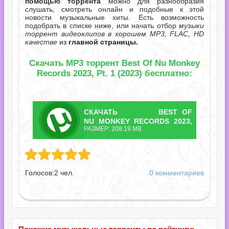
помощью торрента
можно для разнообразия
слушать, смотреть онлайн и подобные к этой
новости музыкальные хиты. Есть возможность
подобрать в списке ниже, или начать отбор
музыки
торрент видеоклипов в хорошем MP3, FLAC, HD
качестве
из
главной страницы.
Скачать MP3 торрент Best Of Nu Monkey
Records 2023, Pt. 1 (2023) бесплатно:
СКАЧАТЬ
BEST OF
ТОРРЕНТ
NU MONKEY RECORDS 2023,
РАЗМЕР: 208.19 MB
PT. 1.TORRENT
nkey Records 2023, Pt. 1.torrent
Голосов:
2
чел.
0 комментариев