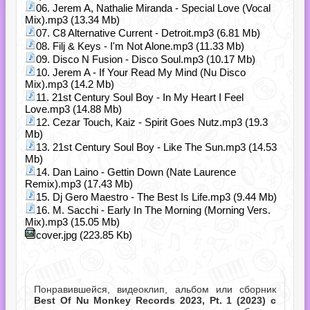
06. Jerem A, Nathalie Miranda - Special Love (Vocal
Mix).mp3 (13.34 Mb)
07. C8 Alternative Current - Detroit.mp3 (6.81 Mb)
08. Filj & Keys - I'm Not Alone.mp3 (11.33 Mb)
09. Disco N Fusion - Disco Soul.mp3 (10.17 Mb)
10. Jerem A - If Your Read My Mind (Nu Disco
Mix).mp3 (14.2 Mb)
11. 21st Century Soul Boy - In My Heart I Feel
Love.mp3 (14.88 Mb)
12. Cezar Touch, Kaiz - Spirit Goes Nutz.mp3 (19.3
Mb)
13. 21st Century Soul Boy - Like The Sun.mp3 (14.53
Mb)
14. Dan Laino - Gettin Down (Nate Laurence
Remix).mp3 (17.43 Mb)
15. Dj Gero Maestro - The Best Is Life.mp3 (9.44 Mb)
16. M. Sacchi - Early In The Morning (Morning Vers.
Mix).mp3 (15.05 Mb)
cover.jpg (223.85 Kb)
Понравившейся, видеоклип, альбом или сборник
Best Of Nu Monkey Records 2023, Pt. 1 (2023) с