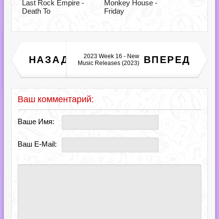
Last Rock Empire -
Monkey House -
Death To
Friday
Love You Again Feel Good
2023 Week 16 - New
НАЗАД
ВПЕРЕД
Country (2023)
Music Releases (2023)
Ваш комментарий:
Ваше Имя:
Ваш E-Mail: