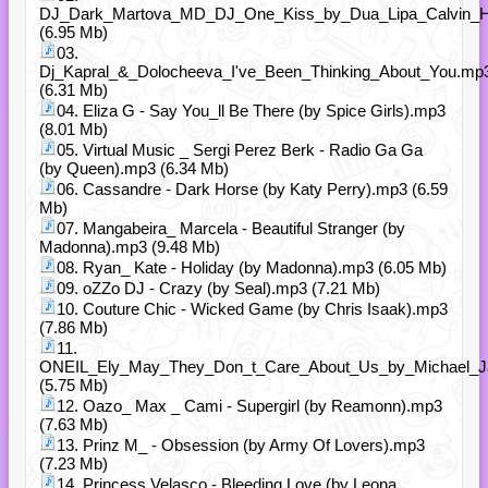
DJ_Dark_Martova_MD_DJ_One_Kiss_by_Dua_Lipa_Calvin_H
(6.95 Mb)
03.
Dj_Kapral_&_Dolocheeva_I've_Been_Thinking_About_You.mp
(6.31 Mb)
04. Eliza G - Say You_ll Be There (by Spice Girls).mp3
(8.01 Mb)
05. Virtual Music _ Sergi Perez Berk - Radio Ga Ga
(by Queen).mp3 (6.34 Mb)
06. Cassandre - Dark Horse (by Katy Perry).mp3 (6.59
Mb)
07. Mangabeira_ Marcela - Beautiful Stranger (by
Madonna).mp3 (9.48 Mb)
08. Ryan_ Kate - Holiday (by Madonna).mp3 (6.05 Mb)
09. oZZo DJ - Crazy (by Seal).mp3 (7.21 Mb)
10. Couture Chic - Wicked Game (by Chris Isaak).mp3
(7.86 Mb)
11.
ONEIL_Ely_May_They_Don_t_Care_About_Us_by_Michael_J
(5.75 Mb)
12. Oazo_ Max _ Cami - Supergirl (by Reamonn).mp3
(7.63 Mb)
13. Prinz M_ - Obsession (by Army Of Lovers).mp3
(7.23 Mb)
14. Princess Velasco - Bleeding Love (by Leona