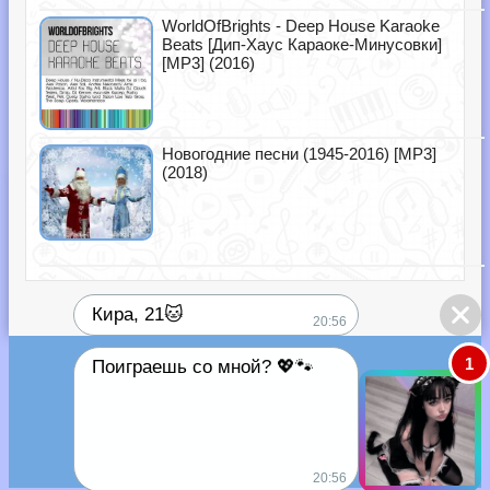
WorldOfBrights - Deep House Karaoke
Beats [Дип-Хаус Караоке-Минусовки]
[MP3] (2016)
Новогодние песни (1945-2016) [MP3]
(2018)
Кира, 21🐱
20:56
1
Поиграешь со мной? 💖🐾
20:56