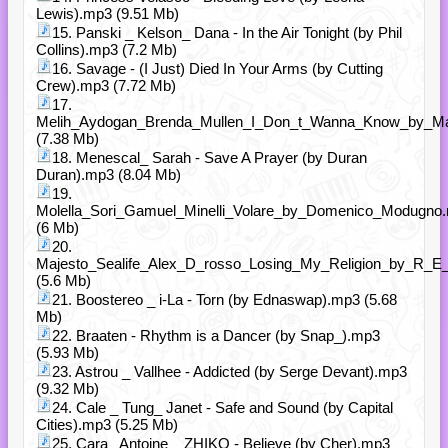
Lewis).mp3 (9.51 Mb)
15. Panski _ Kelson_ Dana - In the Air Tonight (by Phil
Collins).mp3 (7.2 Mb)
16. Savage - (I Just) Died In Your Arms (by Cutting
Crew).mp3 (7.72 Mb)
17.
Melih_Aydogan_Brenda_Mullen_I_Don_t_Wanna_Know_by_M
(7.38 Mb)
18. Menescal_ Sarah - Save A Prayer (by Duran
Duran).mp3 (8.04 Mb)
19.
Molella_Sori_Gamuel_Minelli_Volare_by_Domenico_Modugno
(6 Mb)
20.
Majesto_Sealife_Alex_D_rosso_Losing_My_Religion_by_R_
(5.6 Mb)
21. Boostereo _ i-La - Torn (by Ednaswap).mp3 (5.68
Mb)
22. Braaten - Rhythm is a Dancer (by Snap_).mp3
(5.93 Mb)
23. Astrou _ Vallhee - Addicted (by Serge Devant).mp3
(9.32 Mb)
24. Cale _ Tung_ Janet - Safe and Sound (by Capital
Cities).mp3 (5.25 Mb)
25. Cara_ Antoine _ ZHIKO - Believe (by Cher).mp3