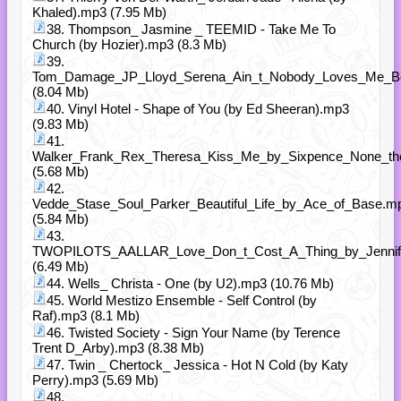
Khaled).mp3 (7.95 Mb)
38. Thompson_ Jasmine _ TEEMID - Take Me To
Church (by Hozier).mp3 (8.3 Mb)
39.
Tom_Damage_JP_Lloyd_Serena_Ain_t_Nobody_Loves_Me_Be
(8.04 Mb)
40. Vinyl Hotel - Shape of You (by Ed Sheeran).mp3
(9.83 Mb)
41.
Walker_Frank_Rex_Theresa_Kiss_Me_by_Sixpence_None_th
(5.68 Mb)
42.
Vedde_Stase_Soul_Parker_Beautiful_Life_by_Ace_of_Base.m
(5.84 Mb)
43.
TWOPILOTS_AALLAR_Love_Don_t_Cost_A_Thing_by_Jennif
(6.49 Mb)
44. Wells_ Christa - One (by U2).mp3 (10.76 Mb)
45. World Mestizo Ensemble - Self Control (by
Raf).mp3 (8.1 Mb)
46. Twisted Society - Sign Your Name (by Terence
Trent D_Arby).mp3 (8.38 Mb)
47. Twin _ Chertock_ Jessica - Hot N Cold (by Katy
Perry).mp3 (5.69 Mb)
48.