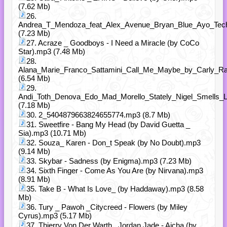
(7.62 Mb)
26.
Andrea_T_Mendoza_feat_Alex_Avenue_Bryan_Blue_Ayo_Tech
(7.23 Mb)
27. Acraze _ Goodboys - I Need a Miracle (by CoCo
Star).mp3 (7.48 Mb)
28.
Alana_Marie_Franco_Sattamini_Call_Me_Maybe_by_Carly_R
(6.54 Mb)
29.
Andi_Toth_Denova_Edo_Mad_Morello_Stately_Nigel_Smells_
(7.18 Mb)
30. 2_5404879663824655774.mp3 (8.7 Mb)
31. Sweetfire - Bang My Head (by David Guetta _
Sia).mp3 (10.71 Mb)
32. Souza_ Karen - Don_t Speak (by No Doubt).mp3
(9.14 Mb)
33. Skybar - Sadness (by Enigma).mp3 (7.23 Mb)
34. Sixth Finger - Come As You Are (by Nirvana).mp3
(8.91 Mb)
35. Take B - What Is Love_ (by Haddaway).mp3 (8.58
Mb)
36. Tury _ Pawoh _Citycreed - Flowers (by Miley
Cyrus).mp3 (5.17 Mb)
37. Thierry Von Der Warth_ Jordan Jade - Aicha (by