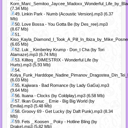
Korn_Marc_Semitoo_Jaycee_Madoxx_Wonderful_Life_by_Bl
(7.34 Mb)
49. Linkin Park - Numb (Acoustic Version).mp3 (6.37
Mb)
50. Love Bossa - You Gotta Be (by Des_ree).mp3
(8.67 Mb)
51.
Kiso_Kayla_Diamond_I_Took_A_Pill_In_Ibiza_by_Mike_Posne
(6.65 Mb)
52. Luk _ Kimberley Krump - Don_t Cha (by Tori
Alamaze).mp3 (6.74 Mb)
53. Killteq _ DIMESTRIX - Wonderful Life (by
Hurts).mp3 (5.93 Mb)
54.
Kolya_Funk_Harddope_Nadine_Pimanov_Dragostea_Din_Tei
(6.03 Mb)
55. Kajiwara - Bad Romance (by Lady GaGa).mp3
(9.64 Mb)
56. Ituana - Clocks (by Coldplay).mp3 (6.58 Mb)
57. Ilkan Gunuc _ Emie - Big Big World (by
Emilia).mp3 (5.48 Mb)
58. Groovy 69 - Get Lucky (by Daft Punk).mp3 (8.34
Mb)
59. Fets _ Koosen _ Poky - Hotline Bling (by
Drake).mp3 (5.82 Mb)