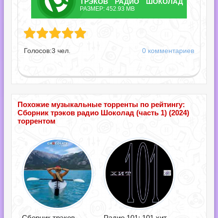
ТРЭКОВ РАДИО ШОКОЛАД
РАЗМЕР: 452.93 MB
(ЧАСТЬ 1).TORRENT
ов радио Шоколад (часть 1).torrent
Голосов:
3
чел.
0 комментариев
Похожие музыкальные торренты по рейтингу:
Сборник трэков радио Шоколад (часть 1) (2024)
торрентом
Сборник трэков
Радио 101: 101 хит