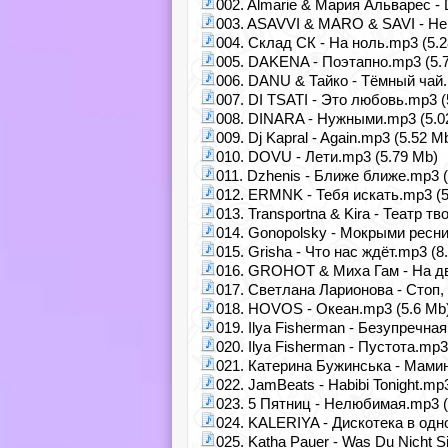
002. Almarie & Мария Альварес -
003. ASAVVI & MARO & SAVI - Не
004. Склад СК - На ноль.mp3 (5.
005. DAKENA - Поэтапно.mp3 (5.
006. DANU & Тайко - Тёмный чай.
007. DI TSATI - Это любовь.mp3 (
008. DINARA - Нужными.mp3 (5.0
009. Dj Kapral - Again.mp3 (5.52 M
010. DOVU - Лети.mp3 (5.79 Mb)
011. Dzhenis - Ближе ближе.mp3 (
012. ERMNK - Тебя искать.mp3 (5
013. Transportna & Kira - Театр т
014. Gonopolsky - Мокрыми ресн
015. Grisha - Что нас ждёт.mp3 (8
016. GROHOT & Миха Гам - На дв
017. Светлана Ларионова - Стоп,
018. HOVOS - Океан.mp3 (5.6 Mb
019. Ilya Fisherman - Безупречна
020. Ilya Fisherman - Пустота.mp3
021. Катерина Бужинська - Мами
022. JamBeats - Habibi Tonight.mp
023. 5 Пятниц - Нелюбимая.mp3 (
024. KALERIYA - Дискотека в одн
025. Katha Pauer - Was Du Nicht S