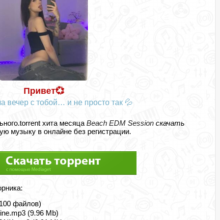
Привет💞
а вечер с тобой… и не просто так 💦
ьного.torrent хита месяца
Beach EDM Session
скачать
ю музыку в онлайне без регистрации.
орника:
(100 файлов)
Mine.mp3 (9.96 Mb)