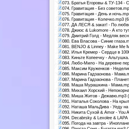
073. Братья Егоровы & ТУ-134 - 
074. Гравитация - Без советов.mp
075. Гравитация - День и ночь.mp
076. Гравитация - Колечко.mp3 (6
077. ДА ЛЕСЯ & закат! - По любв
078. Джиос & Lukomore - А кто ту
079. Дмитрий Голд - Медляк весн
080. Ева Власова - Синие глаза.m
081. BENJO & Linney - Make Me 
082. Илья Кремер - Сердце в 100
083. Киньте Копеечку - Альтушка
084. Любо-Мило - На деревне пе
085. Максим Круженков - Недели
086. Марина Гадзаонова - Мама.m
087. Марина Гадзаонова - Планет
088. Маша Мурашкина - Мама.mp3
089. Михаил Хорский - Непокорн
090. Миша Житов - Дежавю.mp3 (
091. Наталья Соколова - На крыл
092. Наташа МальДива - Уеду на 
093. Никита Сухой & Amor - You A
094. Decabrsky & Lexolee & LAPA 
095. Погода на завтра - Иноплан
096. Просто Соня - Бугатти.mp3 (