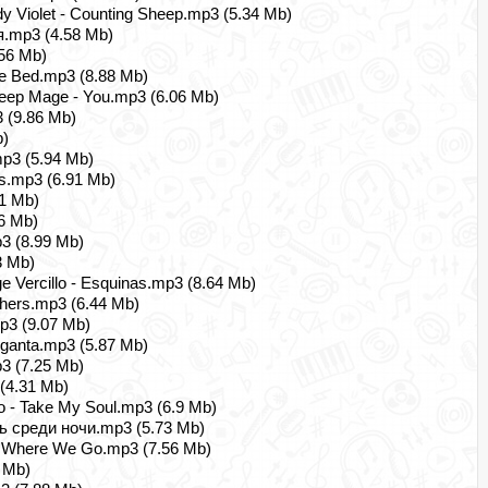
Violet - Counting Sheep.mp3 (5.34 Mb)
я.mp3 (4.58 Mb)
56 Mb)
e Bed.mp3 (8.88 Mb)
Deep Mage - You.mp3 (6.06 Mb)
3 (9.86 Mb)
b)
mp3 (5.94 Mb)
es.mp3 (6.91 Mb)
61 Mb)
6 Mb)
p3 (8.99 Mb)
3 Mb)
ge Vercillo - Esquinas.mp3 (8.64 Mb)
thers.mp3 (6.44 Mb)
p3 (9.07 Mb)
leganta.mp3 (5.87 Mb)
3 (7.25 Mb)
(4.31 Mb)
o - Take My Soul.mp3 (6.9 Mb)
ь среди ночи.mp3 (5.73 Mb)
- Where We Go.mp3 (7.56 Mb)
 Mb)