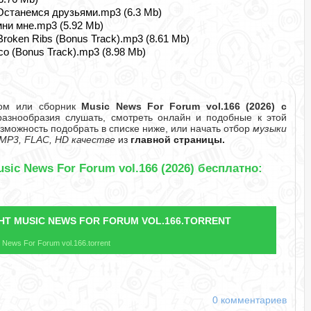
Останемся друзьями.mp3 (6.3 Mb)
ни мне.mp3 (5.92 Mb)
Broken Ribs (Bonus Track).mp3 (8.61 Mb)
co (Bonus Track).mp3 (8.98 Mb)
бом или сборник
Music News For Forum vol.166 (2026) с
знообразия слушать, смотреть онлайн и подобные к этой
озможность подобрать в списке ниже, или начать отбор
музыки
MP3, FLAC, HD качестве
из
главной страницы.
sic News For Forum vol.166 (2026) бесплатно:
НТ
MUSIC NEWS FOR FORUM VOL.166.TORRENT
News For Forum vol.166.torrent
0 комментариев