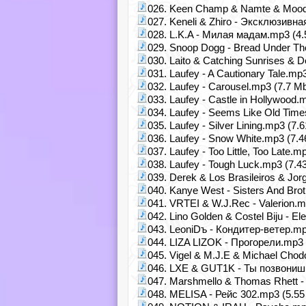
026. Keen Champ & Namte & Moody 
027. Keneli & Zhiro - Эксклюзивна
028. L.K.A - Милая мадам.mp3 (4.
029. Snoop Dogg - Bread Under Th
030. Laito & Catching Sunrises & 
031. Laufey - A Cautionary Tale.mp
032. Laufey - Carousel.mp3 (7.7 M
033. Laufey - Castle in Hollywood.
034. Laufey - Seems Like Old Tim
035. Laufey - Silver Lining.mp3 (7.
036. Laufey - Snow White.mp3 (7.4
037. Laufey - Too Little, Too Late.m
038. Laufey - Tough Luck.mp3 (7.4
039. Derek & Los Brasileiros & Jor
040. Kanye West - Sisters And Bro
041. VRTEI & W.J.Rec - Valerion.m
042. Lino Golden & Costel Biju - E
043. LeoniDъ - Кондитер-ветер.mp
044. LIZA LIZOK - Прогорели.mp3 
045. Vigel & M.J.E & Michael Chod
046. LXE & GUT1K - Ты позвониш
047. Marshmello & Thomas Rhett 
048. MELISA - Рейс 302.mp3 (5.55