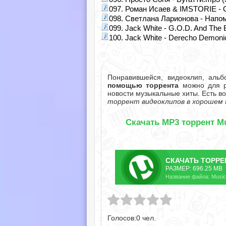
097. Роман Исаев & IMSTORIE - 
098. Светлана Ларионова - Напом
099. Jack White - G.O.D. And The 
100. Jack White - Derecho Demoni
Понравившейся, видеоклип, аль
помощью торрента
можно для ра
новости музыкальные хиты. Есть в
торрент видеоклипов в хорошем 
Скачать MP3 торрент Mu
СКАЧАТЬ
ТОРРЕ
РАЗМЕР: 696.25 MB
Название файла: Music 
Голосов:
0
чел.