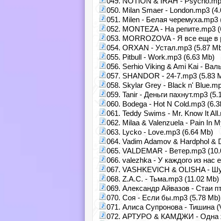
049. NOTION & IRAH - Psycho.mp
050. Milan Smaer - London.mp3 (4
051. Milen - Белая черемуха.mp3 
052. MONTEZA - На репите.mp3 (
053. MORROZOVA - Я все еще в р
054. ORXAN - Устал.mp3 (5.87 M
055. Pitbull - Work.mp3 (6.63 Mb)
056. Serhio Viking & Ami Kai - Ва
057. SHANDOR - 24-7.mp3 (5.83 
058. Skylar Grey - Black n' Blue.m
059. Tanir - Деньги пахнут.mp3 (5.
060. Bodega - Hot N Cold.mp3 (6.3
061. Teddy Swims - Mr. Know It All
062. Milaa & Valenzuela - Pain In
063. Lycko - Love.mp3 (6.64 Mb)
064. Vadim Adamov & Hardphol & 
065. VALDEMAR - Ветер.mp3 (10.
066. valezhka - У каждого из нас 
067. VASHKEVICH & OLISHA - Шу
068. Z.A.C. - Тьма.mp3 (11.02 Mb)
069. Александр Айвазов - Стаи п
070. Соя - Если бы.mp3 (5.78 Mb)
071. Алиса Супронова - Тишина (V
072. АРТУРО & КАМДЖИ - Одна ж