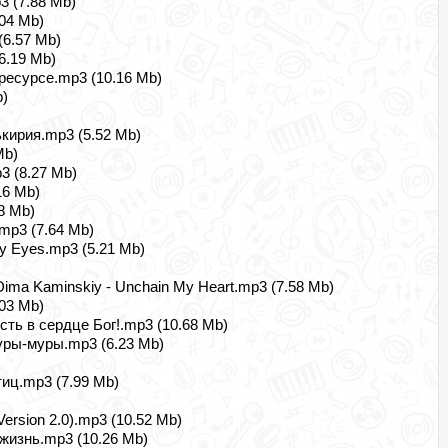
3 (7.88 Mb)
.04 Mb)
(6.57 Mb)
6.19 Mb)
есурсе.mp3 (10.16 Mb)
b)
лькирия.mp3 (5.52 Mb)
Mb)
p3 (8.27 Mb)
16 Mb)
8 Mb)
.mp3 (7.64 Mb)
 My Eyes.mp3 (5.21 Mb)
Dima Kaminskiy - Unchain My Heart.mp3 (7.58 Mb)
03 Mb)
есть в сердце Бог!.mp3 (10.68 Mb)
ры-муры.mp3 (6.23 Mb)
тиц.mp3 (7.99 Mb)
ersion 2.0).mp3 (10.52 Mb)
изнь.mp3 (10.26 Mb)