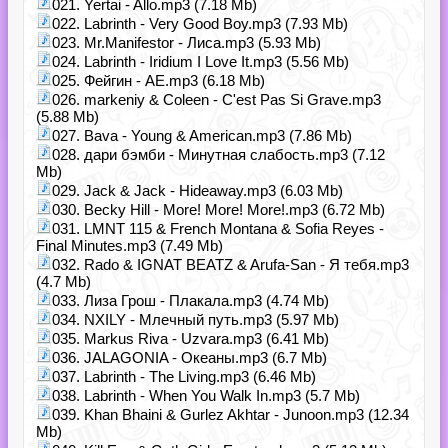
021. Yertai - Allo.mp3 (7.18 Mb)
022. Labrinth - Very Good Boy.mp3 (7.93 Mb)
023. Mr.Manifestor - Лиса.mp3 (5.93 Mb)
024. Labrinth - Iridium I Love It.mp3 (5.56 Mb)
025. Фейгин - АЕ.mp3 (6.18 Mb)
026. markeniy & Coleen - С'est Pas Si Grave.mp3
(5.88 Mb)
027. Bava - Young & American.mp3 (7.86 Mb)
028. дари бэмби - Минутная слабость.mp3 (7.12
Mb)
029. Jack & Jack - Hideaway.mp3 (6.03 Mb)
030. Becky Hill - More! More! More!.mp3 (6.72 Mb)
031. LMNT 115 & French Montana & Sofia Reyes -
Final Minutes.mp3 (7.49 Mb)
032. Rado & IGNAT BEATZ & Arufa-San - Я тебя.mp3
(4.7 Mb)
033. Лиза Грош - Плакала.mp3 (4.74 Mb)
034. NXILY - Млечный путь.mp3 (5.97 Mb)
035. Markus Riva - Uzvara.mp3 (6.41 Mb)
036. JALAGONIA - Океаны.mp3 (6.7 Mb)
037. Labrinth - The Living.mp3 (6.46 Mb)
038. Labrinth - When You Walk In.mp3 (5.7 Mb)
039. Khan Bhaini & Gurlez Akhtar - Junoon.mp3 (12.34
Mb)