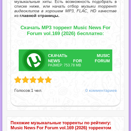
музыкальные хиты. Есть возможность подобрать в
списке ниже, или начать отбор
музыки торрент
видеоклипов в хорошем MP3, FLAC, HD качестве
из
главной страницы.
Скачать MP3 торрент Music News For
Forum vol.169 (2026) бесплатно:
СКАЧАТЬ
MUSIC
ТОРРЕНТ
NEWS FOR FORUM
РАЗМЕР: 753.78 MB
VOL.169.TORRENT
or Forum vol.169.torrent
Голосов:
1
чел.
0 комментариев
Похожие музыкальные торренты по рейтингу:
Music News For Forum vol.169 (2026) торрентом