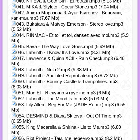
040. Kill Eva & Goth Girl - Eurotrash.mp3 (5.13 Mb)
041. MIKA & Styleto - Coeur Stone.mp3 (7.04 Mb)
042. Анюта Морозова & Ayur Tsyrenov - Вспомни,
капитан.mp3 (7.67 Mb)
043. Bukatara & Matvey Emerson - Stereo love.mp3
(5.52 Mb)
044. RINMAC - Et toi, et toi, dansez avec moi.mp3 (5.9
Mb)
045. Bava - The Way Love Goes.mp3 (5.99 Mb)
046. Labrinth - I Know It's Love.mp3 (8.31 Mb)
047. Lawrence & Quinn XCII - Rain Check.mp3 (6.46
Mb)
048. Labrinth - Nula 2.mp3 (9.38 Mb)
049. Labrinth - Anointed Reprobate.mp3 (8.72 Mb)
050. Labrinth - Bouncy Castle & Trampolines.mp3
(6.03 Mb)
051. Mon El - И скучно и грустно.mp3 (6 Mb)
052. Labrinth - The Mood Is In.mp3 (5.03 Mb)
053. Lily Allen - Beg For Me (JADE Remix).mp3 (6.55
Mb)
054. DESMIND & Diana Skitova - Out Of Time.mp3
(6.65 Mb)
055. King Macarella & Shirina - Lie to Me.mp3 (6.89
Mb)
056. Riot Project - Там, где черемуха.mp3 (8.2 Mb)