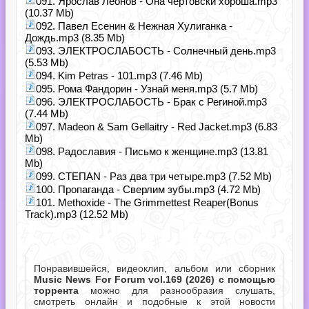
091. Ярослав Леонов - Она чертовски хороша.mp3
(10.37 Mb)
092. Павел Есенин & Нежная Хулиганка -
Дождь.mp3 (8.35 Mb)
093. ЭЛЕКТРОСЛАБОСТЬ - Солнечный день.mp3
(5.53 Mb)
094. Kim Petras - 101.mp3 (7.46 Mb)
095. Рома Фандорин - Узнай меня.mp3 (5.7 Mb)
096. ЭЛЕКТРОСЛАБОСТЬ - Брак с Региной.mp3
(7.44 Mb)
097. Madeon & Sam Gellaitry - Red Jacket.mp3 (6.83
Mb)
098. Радославия - Письмо к женщине.mp3 (13.81
Mb)
099. СТЕПАN - Раз два три четыре.mp3 (7.52 Mb)
100. Пропаганда - Сверлим зубы.mp3 (4.72 Mb)
101. Methoxide - The Grimmettest Reaper(Bonus
Track).mp3 (12.52 Mb)
Понравившейся, видеоклип, альбом или сборник
Music News For Forum vol.169 (2026) с помощью
торрента
можно для разнообразия слушать,
смотреть онлайн и подобные к этой новости