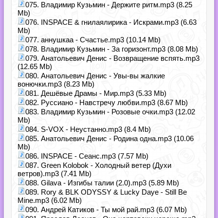
075. Владимир Кузьмин - Держите ритм.mp3 (8.25
Mb)
076. INSPACE & гнилаялирика - Искрами.mp3 (6.63
Mb)
077. аннушкаа - Счастье.mp3 (10.14 Mb)
078. Владимир Кузьмин - За горизонт.mp3 (8.08 Mb)
079. Анатольевич Денис - Возвращение вспять.mp3
(12.65 Mb)
080. Анатольевич Денис - Увы-вы жалкие
вонючки.mp3 (8.23 Mb)
081. Дешёвые Драмы - Мир.mp3 (5.33 Mb)
082. Руссиано - Навстречу любви.mp3 (8.67 Mb)
083. Владимир Кузьмин - Розовые очки.mp3 (12.02
Mb)
084. S-VOX - Неустанно.mp3 (8.4 Mb)
085. Анатольевич Денис - Родина одна.mp3 (10.06
Mb)
086. INSPACE - Сеанс.mp3 (7.57 Mb)
087. Green Kolobok - Холодный ветер (Духи
ветров).mp3 (7.41 Mb)
088. Gilava - Изгибы талии (2.0).mp3 (5.89 Mb)
089. Rory & BLK ODYSSY & Lucky Daye - Still Be
Mine.mp3 (6.02 Mb)
090. Андрей Катиков - Ты мой рай.mp3 (6.07 Mb)