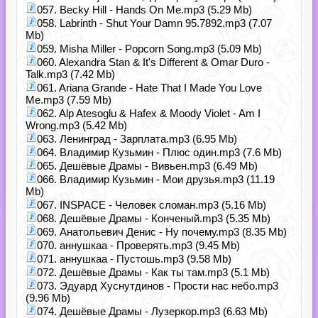
057. Becky Hill - Hands On Me.mp3 (5.29 Mb)
058. Labrinth - Shut Your Damn 95.7892.mp3 (7.07
Mb)
059. Misha Miller - Popcorn Song.mp3 (5.09 Mb)
060. Alexandra Stan & It's Different & Omar Duro -
Talk.mp3 (7.42 Mb)
061. Ariana Grande - Hate That I Made You Love
Me.mp3 (7.59 Mb)
062. Alp Atesoglu & Hafex & Moody Violet - Am I
Wrong.mp3 (5.42 Mb)
063. Ленинград - Зарплата.mp3 (6.95 Mb)
064. Владимир Кузьмин - Плюс один.mp3 (7.6 Mb)
065. Дешёвые Драмы - Вивьен.mp3 (6.49 Mb)
066. Владимир Кузьмин - Мои друзья.mp3 (11.19
Mb)
067. INSPACE - Человек сломан.mp3 (5.16 Mb)
068. Дешёвые Драмы - Конченый.mp3 (5.35 Mb)
069. Анатольевич Денис - Ну почему.mp3 (8.35 Mb)
070. аннушкаа - Проверять.mp3 (9.45 Mb)
071. аннушкаа - Пустошь.mp3 (9.58 Mb)
072. Дешёвые Драмы - Как ты там.mp3 (5.1 Mb)
073. Эдуард Хуснутдинов - Прости нас небо.mp3
(9.96 Mb)
074. Дешёвые Драмы - Лузеркор.mp3 (6.63 Mb)