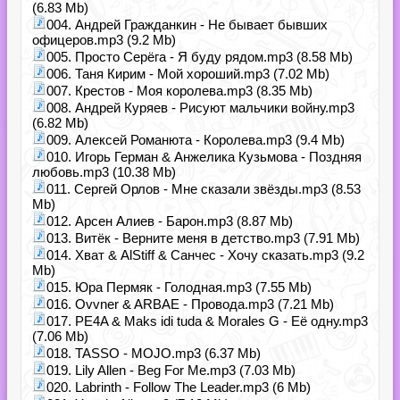
(6.83 Mb)
004. Андрей Гражданкин - Не бывает бывших
офицеров.mp3 (9.2 Mb)
005. Просто Серёга - Я буду рядом.mp3 (8.58 Mb)
006. Таня Кирим - Мой хороший.mp3 (7.02 Mb)
007. Крестов - Моя королева.mp3 (8.35 Mb)
008. Андрей Куряев - Рисуют мальчики войну.mp3
(6.82 Mb)
009. Алексей Романюта - Королева.mp3 (9.4 Mb)
010. Игорь Герман & Анжелика Кузьмова - Поздняя
любовь.mp3 (10.38 Mb)
011. Сергей Орлов - Мне сказали звёзды.mp3 (8.53
Mb)
012. Арсен Алиев - Барон.mp3 (8.87 Mb)
013. Витёк - Верните меня в детство.mp3 (7.91 Mb)
014. Хват & AlStiff & Санчес - Хочу сказать.mp3 (9.2
Mb)
015. Юра Пермяк - Голодная.mp3 (7.55 Mb)
016. Ovvner & ARBAE - Провода.mp3 (7.21 Mb)
017. PE4A & Maks idi tuda & Morales G - Её одну.mp3
(7.06 Mb)
018. TASSO - MOJO.mp3 (6.37 Mb)
019. Lily Allen - Beg For Me.mp3 (7.03 Mb)
020. Labrinth - Follow The Leader.mp3 (6 Mb)