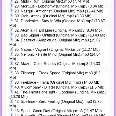
27. Mido - Run (Original Mix).mp3 (7.74 Mb)
28. Mortuus - Lobotomy (Original Mix).mp3 (9.94 Mb)
29. Nazgul - Antichrist (Original Mix).mp3 (12.41 Mb)
30. Oxit - Attack (Original Mix).mp3 (8.38 Mb)
31. Dubdealer - Stay In Win (Original Mix).mp3 (13.67
Mb)
32. Atomia - Hard Line (Original Mix).mp3 (8.94 Mb)
33. Bad Signal - Untitled (Original Mix).mp3 (10.49 Mb)
34. Destruct - Ampletuda (Original Mix).mp3 (19.62
Mb)
35. Napas - Vagrant (Original Mix).mp3 (11.27 Mb)
36. Neironic - Finite Mind (Original Mix).mp3 (14.94
Mb)
37. Mazo - Color Sparks (Original Mix).mp3 (14.33
Mb)
38. Filantrop - Freak Space (Original Mix).mp3 (8.2
Mb)
39. Fireblade - Trivia (Original Mix).mp3 (14.09 Mb)
40. X Company - BTRN (Original Mix).mp3 (11.5 Mb)
41. The-Thirst For-Flight - Goodbay (Original Mix).mp3
(10.29 Mb)
42. Spellrise - Zero Feeling (Original Mix).mp3 (9.75
Mb)
43. Sped - Good Day (Original Mix).mp3 (11.47 Mb)
44. Resynth - Chernobyl (Original Mix).mp3 (8.59 Mb)