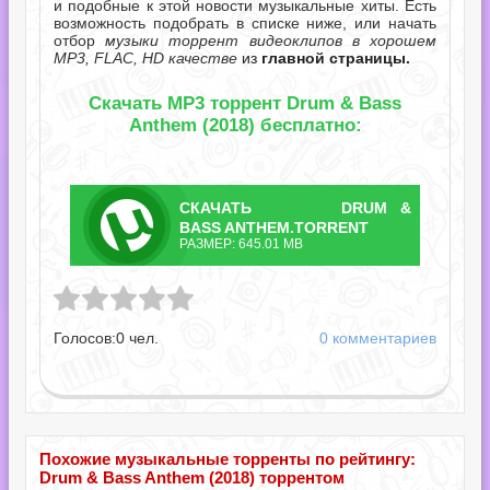
и подобные к этой новости музыкальные хиты. Есть
возможность подобрать в списке ниже, или начать
отбор
музыки торрент видеоклипов в хорошем
MP3, FLAC, HD качестве
из
главной страницы.
Скачать MP3 торрент Drum & Bass
Anthem (2018) бесплатно:
СКАЧАТЬ
DRUM &
ТОРРЕНТ
BASS ANTHEM.TORRENT
РАЗМЕР: 645.01 MB
Anthem.torrent
Голосов:
0
чел.
0 комментариев
Похожие музыкальные торренты по рейтингу:
Drum & Bass Anthem (2018) торрентом