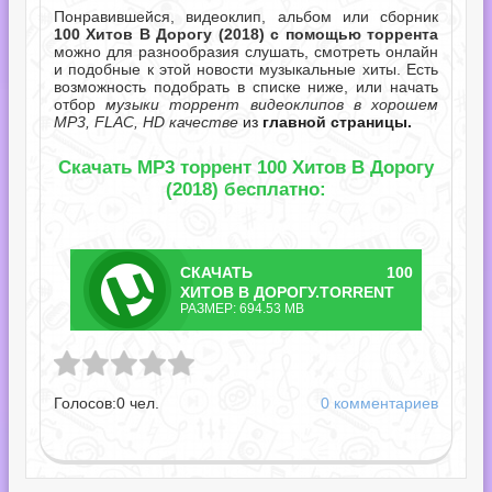
Понравившейся, видеоклип, альбом или сборник
100 Хитов В Дорогу (2018) с помощью торрента
можно для разнообразия слушать, смотреть онлайн
и подобные к этой новости музыкальные хиты. Есть
возможность подобрать в списке ниже, или начать
отбор
музыки торрент видеоклипов в хорошем
MP3, FLAC, HD качестве
из
главной страницы.
Скачать MP3 торрент 100 Хитов В Дорогу
(2018) бесплатно:
СКАЧАТЬ
100
ТОРРЕНТ
ХИТОВ В ДОРОГУ.TORRENT
РАЗМЕР: 694.53 MB
Дорогу.torrent
Голосов:
0
чел.
0 комментариев