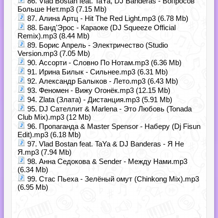
86. Vlad Bostan feat. TaYa, DJ Banderas - Вопросов
Больше Нет.mp3 (7.15 Mb)
87. Алина Артц - Hit The Red Light.mp3 (6.78 Mb)
88. Банд'Эрос - Караоке (DJ Squeeze Official
Remix).mp3 (8.44 Mb)
89. Борис Апрель - Электричество (Studio
Version.mp3 (7.05 Mb)
90. Ассорти - Словно По Нотам.mp3 (6.36 Mb)
91. Ирина Билык - Сильнее.mp3 (6.31 Mb)
92. Александр Балыков - Лето.mp3 (6.43 Mb)
93. Феномен - Вижу Огонёк.mp3 (12.15 Mb)
94. Zlata (Злата) - Дистанция.mp3 (5.91 Mb)
95. DJ Сателлит & Marlena - Это Любовь (Tonada
Club Mix).mp3 (12 Mb)
96. Пропаганда & Master Spensor - Наберу (Dj Fisun
Edit).mp3 (6.18 Mb)
97. Vlad Bostan feat. TaYa & DJ Banderas - Я Не
Я.mp3 (7.94 Mb)
98. Анна Седокова & Sender - Между Нами.mp3
(6.34 Mb)
99. Стас Пьеха - Зелёный омут (Chinkong Mix).mp3
(6.95 Mb)