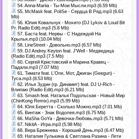
54. Anna-Mariia - Ты-Мои Мысли.mp3 (6.59 Mb)
55. McMask feat. PoliSe - Сердца В Ряд.mp3 (6.63
Mb)
56. Юлия Ковальчук - Мохито (DJ Lykov & Loud Bit
Pr. Radio Edit).mp3 (5.8 Mb)
57. Баста feat. Нервы - С Надеждой На
Крылья.mp3 (10.04 Mb)
58. LineStreet - Довольно.mp3 (6.57 Mb)
59. DJ Andrey Keyton feat. J'Well - Медведица
(Radio Edit).mp3 (7.5 Mb)
60. Сергей Кристовский и Марина Кравец -
Падали.mp3 (7.07 Mb)
61. Тимати feat. L'One, Мот, Джиган (Geegun) -
Туса.mp3 (8.53 Mb)
62. Илья Зудин (гр. Динамит) feat. DJ U-Rich -
Влипаю (Radio Edit).mp3 (6.21 Mb)
63. Smash feat. Наталья Подольская - Новый Мир
(ChinKong Remix).mp3 (5.99 Mb)
64. Юля Беретта - Сколько Можно.mp3 (7.01 Mb)
65. Винтаж - Знак Водолея.mp3 (6.75 Mb)
66. MaSha GoYa - Девочка-Любовь.mp3 (5.71 Mb)
67. NikitA - Игра.mp3 (5.98 Mb)
68. Вера Брежнева - Хороший День.mp3 (6.47 Mb)
69. Наталия Гулькина & Светлана Разина - Лети