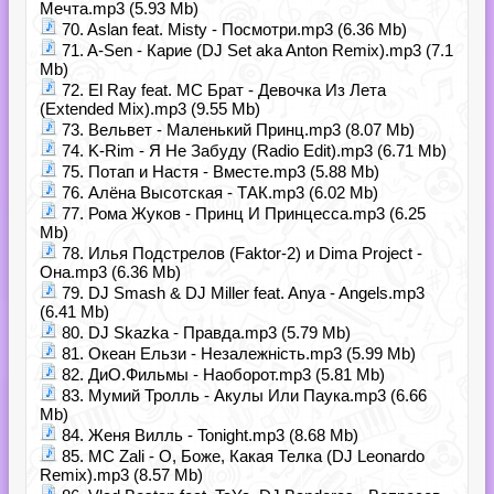
Мечта.mp3 (5.93 Mb)
70. Aslan feat. Misty - Посмотри.mp3 (6.36 Mb)
71. A-Sen - Карие (DJ Set aka Anton Remix).mp3 (7.1
Mb)
72. El Ray feat. МС Брат - Девочка Из Лета
(Extended Mix).mp3 (9.55 Mb)
73. Вельвет - Маленький Принц.mp3 (8.07 Mb)
74. K-Rim - Я Не Забуду (Radio Edit).mp3 (6.71 Mb)
75. Потап и Настя - Вместе.mp3 (5.88 Mb)
76. Алёна Высотская - ТАК.mp3 (6.02 Mb)
77. Рома Жуков - Принц И Принцесса.mp3 (6.25
Mb)
78. Илья Подстрелов (Faktor-2) и Dima Project -
Она.mp3 (6.36 Mb)
79. DJ Smash & DJ Miller feat. Anya - Angels.mp3
(6.41 Mb)
80. DJ Skazka - Правда.mp3 (5.79 Mb)
81. Океан Ельзи - Незалежність.mp3 (5.99 Mb)
82. ДиО.Фильмы - Наоборот.mp3 (5.81 Mb)
83. Мумий Тролль - Акулы Или Паука.mp3 (6.66
Mb)
84. Женя Вилль - Tonight.mp3 (8.68 Mb)
85. MC Zali - О, Боже, Какая Телка (DJ Leonardo
Remix).mp3 (8.57 Mb)