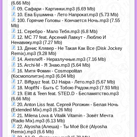
(6.66 Mb)
09. Сафари - Картинки.mp3 (6.69 Mb)
10. Ева Бушмина - Лето Напрокат.mp3 (5.73 Mb)
100. Горячие Головы - Кончается Ночь.mp3 (7.55
Mb)
11. Серебро - Мало Тебя.mp3 (6.8 Mb)
12. MC 77 feat. Арсений Лавкут - Люблю И
Ненавижу.mp3 (7.27 Mb)
13. Денис Клявер - Не Такая Как Все (Disk Jockey
Remix).mp3 (9.28 Mb)
14. АнгелиЯ - Неразлучные.mp3 (7.16 Mb)
15. Archi-M - Я Знаю.mp3 (5.64 Mb)
16. Митя Фомин - Cosmopolitan
(Космополитэн).mp3 (6.04 Mb)
17. Biffguyz feat. DJ Haipa - Лето.mp3 (5.67 Mb)
18. Mopf!N - Быть С Тобою Рядом.mp3 (7.93 Mb)
19. Elitt & Teen feat. STED.D - Беспамятство.mp3
(6.66 Mb)
20. Anton Liss feat. Сергей Рогожин - Белая Ночь
(Extended Mix).mp3 (6.26 Mb)
21. Milena Lova & Vitalik Vitamin - Зовёт Мечта
(Radio Mix).mp3 (6.13 Mb)
22. Alyosha (Алеша) - Ты Моё Всё (Alyosha
Remix).mp3 (6.6 Mb)