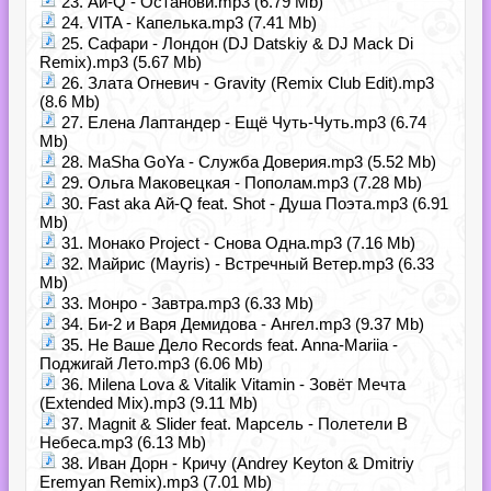
23. Ай-Q - Останови.mp3 (6.79 Mb)
24. VITA - Капелькa.mp3 (7.41 Mb)
25. Сафари - Лондон (DJ Datskiy & DJ Mack Di
Remix).mp3 (5.67 Mb)
26. Злата Огневич - Gravity (Remix Club Edit).mp3
(8.6 Mb)
27. Елена Лаптандер - Ещё Чуть-Чуть.mp3 (6.74
Mb)
28. MaSha GoYa - Служба Доверия.mp3 (5.52 Mb)
29. Ольга Маковецкая - Пополам.mp3 (7.28 Mb)
30. Fast aka Ай-Q feat. Shot - Душа Поэта.mp3 (6.91
Mb)
31. Монако Project - Снова Одна.mp3 (7.16 Mb)
32. Майрис (Mayris) - Встречный Ветер.mp3 (6.33
Mb)
33. Монро - Завтра.mp3 (6.33 Mb)
34. Би-2 и Варя Демидова - Ангел.mp3 (9.37 Mb)
35. Не Ваше Дело Records feat. Anna-Mariia -
Поджигай Лето.mp3 (6.06 Mb)
36. Milena Lova & Vitalik Vitamin - Зовёт Мечта
(Extended Mix).mp3 (9.11 Mb)
37. Magnit & Slider feat. Марсель - Полетели В
Небеса.mp3 (6.13 Mb)
38. Иван Дорн - Кричу (Andrey Keyton & Dmitriy
Eremyan Remix).mp3 (7.01 Mb)