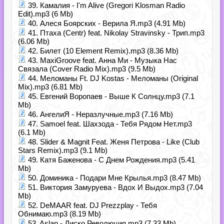
39. Камалия - I'm Alive (Gregori Klosman Radio
Edit).mp3 (6 Mb)
40. Алеся Боярских - Верила Я.mp3 (4.91 Mb)
41. Птаха (Centr) feat. Nikolay Stravinsky - Трип.mp3
(6.06 Mb)
42. Билет (10 Element Remix).mp3 (8.36 Mb)
43. MaxiGroove feat. Анна Ми - Музыка Нас
Связала (Cover Radio Mix).mp3 (9.5 Mb)
44. Меломаны Ft. DJ Kostas - Меломаны (Original
Mix).mp3 (6.81 Mb)
45. Евгений Воропаев - Выше К Солнцу.mp3 (7.1
Mb)
46. АнгелиЯ - Неразлучные.mp3 (7.16 Mb)
47. Samoel feat. Шахзода - Тебя Рядом Нет.mp3
(6.1 Mb)
48. Slider & Magnit Feat. Женя Петрова - Like (Club
Stars Remix).mp3 (9.1 Mb)
49. Катя Баженова - С Днем Рождения.mp3 (5.41
Mb)
50. Доминика - Подари Мне Крылья.mp3 (8.47 Mb)
51. Виктория Замуруева - Вдох И Выдох.mp3 (7.04
Mb)
52. DeMAAR feat. DJ Prezzplay - Тебя
Обнимаю.mp3 (8.19 Mb)
53. Aslan - Диско Революция.mp3 (7.33 Mb)