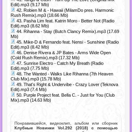
Edit).mp3 (9.17 Mb)
42. Robien M & - Hawaii (MilamDo pres. Harmonic
Rush Remix).mp3 (18.66 Mb)
43. Pasha Lim feat. Katrin Moro - Better Not (Radio
Edit).mp3 (8.62 Mb)
44. Rihanna - Stay (Butch Clancy Remix).mp3 (17.69
Mb)
45. Mike-D & Fernando feat. Nensi - Sunshine (Radio
Edit).mp3 (8.42 Mb)
46. Denise Rivera & JP Bates - Arms Wide Open
(Cold Rush Remix).mp3 (17.32 Mb)
47. Sunrise Electro - Catch My Breath (Radio
Edit).mp3 (7.75 Mb)
48. The Wanted - Walks Like Rihanna (7th Heaven
Club Mix).mp3 (15.78 Mb)
49. That's Right & Undervibe - Crazy Lover (Teknova
Edit).mp3 (7.4 Mb)
50. Purple Project feat. Bella C. - Just for You (Club
Mix).mp3 (14.63 Mb)
Понравившейся, видеоклип, альбом или сборник
Клубные Новинки Vol.292 (2018) с помощью