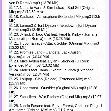
Von D Remix).mp3 (13.76 Mb)
17. Nathalie Aarts & Kim Lukas - Sad Girl (Original
Mix).mp3 (13.59 Mb)
18. Kaskade - Atmosphere (Extended Mix).mp3 (13.5
Mb)
19. Lemon3 & Ton! Dyson - Takedown (Ton! Dyson
Remix).mp3 (13.45 Mb)
20. J-Trick & Taco Cat feat. Feral Is Kinky - Jumanji
(Autoerotique Remix).mp3 (13.23 Mb)
21. Hypomaniacs - Attack Soldier (Original Mix).mp3
(13.22 Mb)
22. Promise Land - Gangsta (Jack Austin
Bootleg).mp3 (13.13 Mb)
23. Mike Ayden feat. Dylan - Stronger (U Rock
Extended Mix).mp3 (13.02 Mb)
24. Morris feat. Tamy - Siente La Vibra (Extended
Version).mp3 (12.34 Mb)
25. Lollipop - Ciao (Reload) (Extended Mix).mp3
(12.33 Mb)
26. Uppermost - Outsider (Original Mix).mp3 (12.28
Mb)
27. Starkillers - Wild Bitches (Original Mix).mp3 (12.07
Mb)
28. Nicola Fasano feat. Steve Forest, Christine P Lg - I
Am Home (Original Mix).mp3 (11.7 Mb)