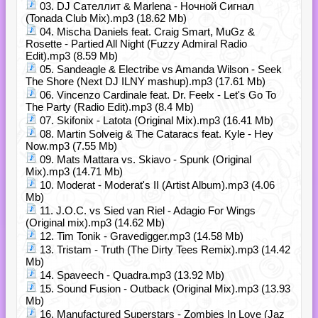
03. DJ Сателлит & Marlena - Ночной Сигнал
(Tonada Club Mix).mp3 (18.62 Mb)
04. Mischa Daniels feat. Craig Smart, MuGz &
Rosette - Partied All Night (Fuzzy Admiral Radio
Edit).mp3 (8.59 Mb)
05. Sandeagle & Electribe vs Amanda Wilson - Seek
The Shore (Next DJ ILNY mashup).mp3 (17.61 Mb)
06. Vincenzo Cardinale feat. Dr. Feelx - Let's Go To
The Party (Radio Edit).mp3 (8.4 Mb)
07. Skifonix - Latota (Original Mix).mp3 (16.41 Mb)
08. Martin Solveig & The Cataracs feat. Kyle - Hey
Now.mp3 (7.55 Mb)
09. Mats Mattara vs. Skiavo - Spunk (Original
Mix).mp3 (14.71 Mb)
10. Moderat - Moderat's II (Artist Album).mp3 (4.06
Mb)
11. J.O.C. vs Sied van Riel - Adagio For Wings
(Original mix).mp3 (14.62 Mb)
12. Tim Tonik - Gravedigger.mp3 (14.58 Mb)
13. Tristam - Truth (The Dirty Tees Remix).mp3 (14.42
Mb)
14. Spaveech - Quadra.mp3 (13.92 Mb)
15. Sound Fusion - Outback (Original Mix).mp3 (13.93
Mb)
16. Manufactured Superstars - Zombies In Love (Jaz