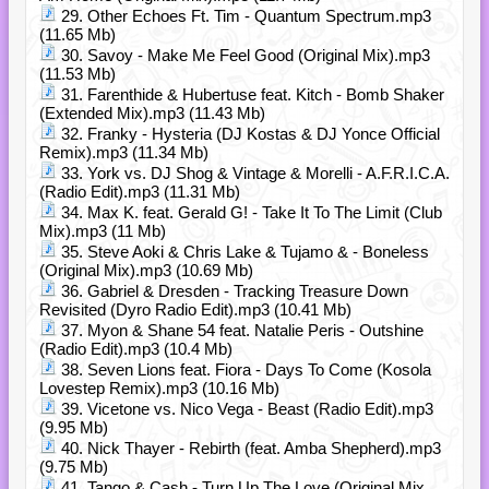
29. Other Echoes Ft. Tim - Quantum Spectrum.mp3
(11.65 Mb)
30. Savoy - Make Me Feel Good (Original Mix).mp3
(11.53 Mb)
31. Farenthide & Hubertuse feat. Kitch - Bomb Shaker
(Extended Mix).mp3 (11.43 Mb)
32. Franky - Hysteria (DJ Kostas & DJ Yonce Official
Remix).mp3 (11.34 Mb)
33. York vs. DJ Shog & Vintage & Morelli - A.F.R.I.C.A.
(Radio Edit).mp3 (11.31 Mb)
34. Max K. feat. Gerald G! - Take It To The Limit (Club
Mix).mp3 (11 Mb)
35. Steve Aoki & Chris Lake & Tujamo & - Boneless
(Original Mix).mp3 (10.69 Mb)
36. Gabriel & Dresden - Tracking Treasure Down
Revisited (Dyro Radio Edit).mp3 (10.41 Mb)
37. Myon & Shane 54 feat. Natalie Peris - Outshine
(Radio Edit).mp3 (10.4 Mb)
38. Seven Lions feat. Fiora - Days To Come (Kosola
Lovestep Remix).mp3 (10.16 Mb)
39. Vicetone vs. Nico Vega - Beast (Radio Edit).mp3
(9.95 Mb)
40. Nick Thayer - Rebirth (feat. Amba Shepherd).mp3
(9.75 Mb)
41. Tango & Cash - Turn Up The Love (Original Mix