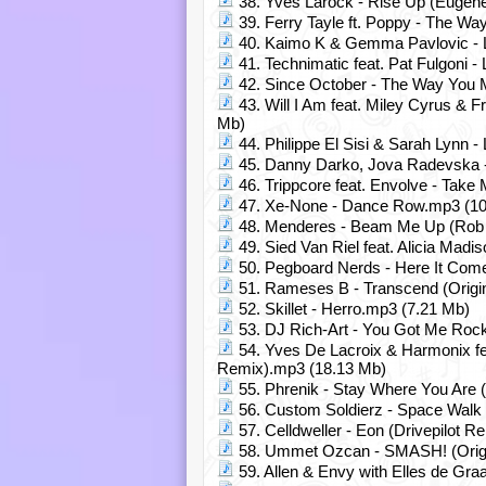
38. Yves Larock - Rise Up (Eugen
39. Ferry Tayle ft. Poppy - The 
40. Kaimo K & Gemma Pavlovic - Le
41. Technimatic feat. Pat Fulgoni 
42. Since October - The Way You
43. Will I Am feat. Miley Cyrus & 
Mb)
44. Philippe El Sisi & Sarah Lynn 
45. Danny Darko, Jova Radevska -
46. Trippcore feat. Envolve - Take
47. Xe-None - Dance Row.mp3 (10
48. Menderes - Beam Me Up (Rob 
49. Sied Van Riel feat. Alicia Madi
50. Pegboard Nerds - Here It Come
51. Rameses B - Transcend (Origi
52. Skillet - Herro.mp3 (7.21 Mb)
53. DJ Rich-Art - You Got Me Rock
54. Yves De Lacroix & Harmonix fe
Remix).mp3 (18.13 Mb)
55. Phrenik - Stay Where You Are (
56. Custom Soldierz - Space Walk 
57. Celldweller - Eon (Drivepilot 
58. Ummet Ozcan - SMASH! (Origi
59. Allen & Envy with Elles de Gra