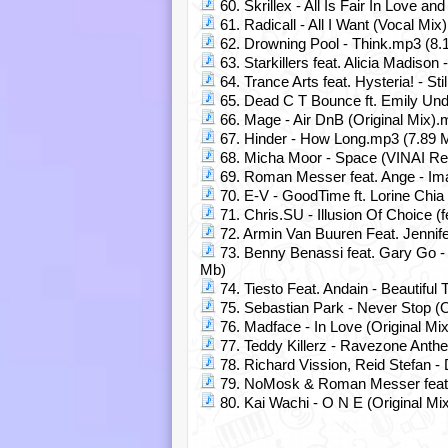
60. Skrillex - All Is Fair In Love
61. Radicall - All I Want (Vocal Mi
62. Drowning Pool - Think.mp3 (8.
63. Starkillers feat. Alicia Madison
64. Trance Arts feat. Hysteria! - S
65. Dead C T Bounce ft. Emily Unde
66. Mage - Air DnB (Original Mix)
67. Hinder - How Long.mp3 (7.89 
68. Micha Moor - Space (VINAI Re
69. Roman Messer feat. Ange - Im
70. E-V - GoodTime ft. Lorine Ch
71. Chris.SU - Illusion Of Choice
72. Armin Van Buuren Feat. Jennife
73. Benny Benassi feat. Gary Go -
Mb)
74. Tiesto Feat. Andain - Beautifu
75. Sebastian Park - Never Stop (O
76. Madface - In Love (Original Mi
77. Teddy Killerz - Ravezone Ant
78. Richard Vission, Reid Stefan - 
79. NoMosk & Roman Messer feat. Ch
80. Kai Wachi - O N E (Original Mi