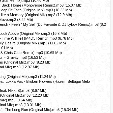
e Star Remix).mp3 (10.46 Mb)
Way Back Home (Monoverse Remix).mp3 (15.97 Mb)
ap Of Faith (Original Mix).mp3 (18.33 Mb)
- Like a Memory (Original Mix).mp3 (12.9 Mb)
 Move.mp3 (8.22 Mb)
French - Feelin' My Self (DJ Favorite & DJ Lykov Remix).mp3 (9.2
- Look Above (Original Mix).mp3 (16.8 Mb)
 Time Will Tell (M4D5 Remix).mp3 (8.78 Mb)
 My Desire (Original Mix).mp3 (11.82 Mb)
.01 Mb)
& Chris Club Remix).mp3 (10.69 Mb)
son - Gravity.mp3 (16.53 Mb)
s (Original Mix).mp3 (8.23 Mb)
nal Mix).mp3 (12.97 Mb)
ing (Original Mix).mp3 (11.24 Mb)
at. Lokka Vox - Broken Flowers (Hazem Beltagui Melo
feat. Nikki B).mp3 (8.67 Mb)
(Original Mix).mp3 (12.29 Mb)
Remix).mp3 (9.64 Mb)
nal Mix).mp3 (13.01 Mb)
af - The Long Run (Original Mix).mp3 (15.34 Mb)