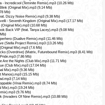
a - Incredicool (Teminite Remix).mp3 (10.26 Mb)
 Blink (Original Mix).mp3 (9.14 Mb)
.78 Mb)
feat. Dizzy Noisе Remix).mp3 (9.38 Mb)
ovelli - Seventh Kingdom (Original Mix).mp3 (17.17 Mb)
s (Original Mix).mp3 (10.68 Mb)
Look Back VIP (feat. Tanya Lacey).mp3 (9.08 Mb)
 Mb)
uperhero (Dualive Remix).mp3 (11.46 Mb)
ve (Stella Project Remix).mp3 (13.26 Mb)
(Original Mix).mp3 (7.6 Mb)
ecko (Overdrive) (Matrix, Futurebound Remix).mp3 (8.41 Mb)
 Pride.mp3 (7.86 Mb)
 Are the Nights (Club Mix).mp3 (11.71 Mb)
rue (Club Mix).mp3 (17.04 Mb)
nal Mix).mp3 (9.36 Mb)
ert Manos).mp3 (15.15 Mb)
ead.mp3 (7.14 Mb)
oppable (Vinai Remix).mp3 (8.74 Mb)
al Mix).mp3 (19.24 Mb)
emix).mp3 (9.76 Mb)
 (Invaders Of Nine Remix).mp3 (10.88 Mb)