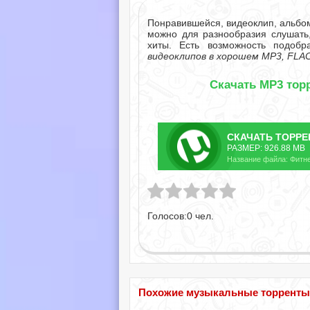
Понравившейся, видеоклип, альбо
можно для разнообразия слушать
хиты. Есть возможность подоб
видеоклипов в хорошем MP3, FLAC
Скачать MP3 торр
СКАЧАТЬ
ТОРРЕ
РАЗМЕР: 926.88 MB
Название файла: Фитнес
Голосов:
0
чел.
Похожие музыкальные торренты по