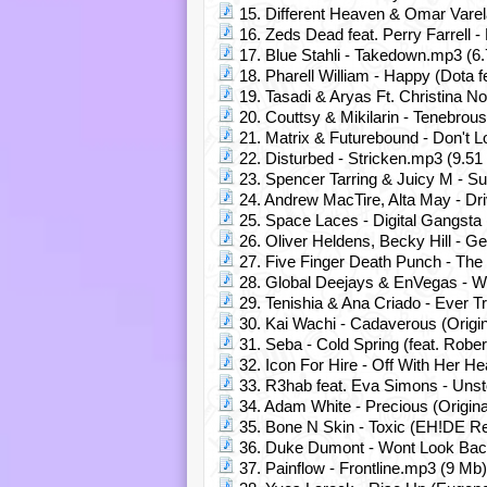
15. Different Heaven & Omar Varel
16. Zeds Dead feat. Perry Farrell -
17. Blue Stahli - Takedown.mp3 (6
18. Pharell William - Happy (Dota 
19. Tasadi & Aryas Ft. Christina N
20. Couttsy & Mikilarin - Tenebrou
21. Matrix & Futurebound - Don't 
22. Disturbed - Stricken.mp3 (9.51
23. Spencer Tarring & Juicy M - S
24. Andrew MacTire, Alta May - Dri
25. Space Laces - Digital Gangsta 
26. Oliver Heldens, Becky Hill - G
27. Five Finger Death Punch - The
28. Global Deejays & EnVegas - We
29. Tenishia & Ana Criado - Ever T
30. Kai Wachi - Cadaverous (Origi
31. Seba - Cold Spring (feat. Rob
32. Icon For Hire - Off With Her H
33. R3hab feat. Eva Simons - Unst
34. Adam White - Precious (Origin
35. Bone N Skin - Toxic (EH!DE R
36. Duke Dumont - Wont Look Back
37. Painflow - Frontline.mp3 (9 Mb)