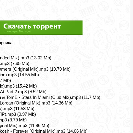
орника:
xtended Mix).mp3 (13.02 Mb)
t.mp3 (7.95 Mb)
eamers (Original Mix).mp3 (19.79 Mb)
ion).mp3 (14.55 Mb)
.7 Mb)
ix).mp3 (15.42 Mb)
 At Part 2.mp3 (9.52 Mb)
n & TomE - Stars In Miami (Club Mix).mp3 (11.7 Mb)
Lorean (Original Mix).mp3 (14.36 Mb)
x).mp3 (11.53 Mb)
VIP).mp3 (9.97 Mb)
.mp3 (8.79 Mb)
iginal Mix).mp3 (11.96 Mb)
akosh - Forever (Original Mix).mp3 (14.06 Mb)