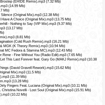
 and Brostep (EH!DE Remix).mp3 (7.32 Mb)
x).mp3 (14.99 Mb)
17 Mb)
 - Silence (Original Mix).mp3 (12.38 Mb)
till Have A Choice (Original Mix).mp3 (13.75 Mb)
rhill - Nothing to Say (VIP Mix).mp3 (9.37 Mb)
.mp3 (13.17 Mb)
Mb)
mix).mp3 (8.81 Mb)
agination (Cold Rush Remix).mp3 (16.21 Mb)
ia & MGK (K Theory Remix).mp3 (10.94 Mb)
 (feat MC Fedora & Stamina MC).mp3 (12.43 Mb)
r Rene - Fine Without You (Radio Edit).mp3 (7.65 Mb)
 Let This Last Forever feat. Gary Go (MAKJ Remix).mp3 (10.38
l Things (David Gravell Rework).mp3 (15.62 Mb)
riginal Mix).mp3 (11.5 Mb)
x).mp3 (11.39 Mb)
hem.mp3 (13.28 Mb)
Dirty Fingers Feat. Luciana (Original Mix).mp3 (10.11 Mb)
ristina Novelli - Lost Soul (Original Mix).mp3 (15.91 Mb)
x).mp3 (10.22 Mb)