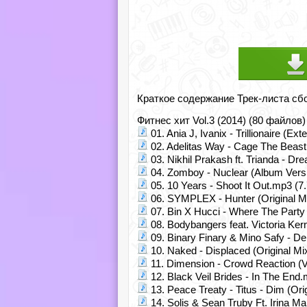
Краткое содержание Трек-листа сб
Фитнес хит Vol.3 (2014) (80 файлов)
01. Ania J, Ivanix - Trillionaire (E
02. Adelitas Way - Cage The Beas
03. Nikhil Prakash ft. Trianda - Dr
04. Zomboy - Nuclear (Album Vers
05. 10 Years - Shoot It Out.mp3 (7
06. SYMPLEX - Hunter (Original M
07. Bin X Hucci - Where The Party
08. Bodybangers feat. Victoria Ker
09. Binary Finary & Mino Safy - De
10. Naked - Displaced (Original Mi
11. Dimension - Crowd Reaction (
12. Black Veil Brides - In The End
13. Peace Treaty - Titus - Dim (Or
14. Solis & Sean Truby Ft. Irina M