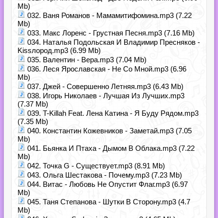
Mb)
032. Ваня Романов - Мамамитифомина.mp3 (7.22
Mb)
033. Макс Лоренс - Грустная Песня.mp3 (7.16 Mb)
034. Наталья Подольская И Владимир Пресняков -
Kissлород.mp3 (6.99 Mb)
035. Валентин - Вера.mp3 (7.04 Mb)
036. Леся Ярославская - Не Со Мной.mp3 (6.96
Mb)
037. Джей - Совершенно Летняя.mp3 (6.43 Mb)
038. Игорь Николаев - Лучшая Из Лучших.mp3
(7.37 Mb)
039. T-Killah Feat. Лена Катина - Я Буду Рядом.mp3
(7.35 Mb)
040. Константин Кожевников - Заметай.mp3 (7.05
Mb)
041. Бьянка И Птаха - Дымом В Облака.mp3 (7.22
Mb)
042. Точка G - Существует.mp3 (8.91 Mb)
043. Ольга Шестакова - Почему.mp3 (7.23 Mb)
044. Витас - Любовь Не Опустит Флаг.mp3 (6.97
Mb)
045. Таня Степанова - Шутки В Сторону.mp3 (4.7
Mb)