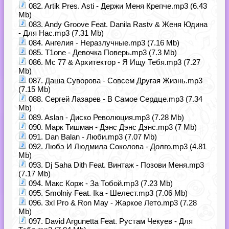
082. Artik Pres. Asti - Держи Меня Крепче.mp3 (6.43
Mb)
083. Andy Groove Feat. Danila Rastv & Женя Юдина
- Для Нас.mp3 (7.31 Mb)
084. Ангелия - Неразлучные.mp3 (7.16 Mb)
085. T1one - Девочка Поверь.mp3 (7.3 Mb)
086. Mc 77 & Архитектор - Я Ищу Тебя.mp3 (7.27
Mb)
087. Даша Суворова - Совсем Другая Жизнь.mp3
(7.15 Mb)
088. Сергей Лазарев - В Самое Сердце.mp3 (7.34
Mb)
089. Aslan - Диско Революция.mp3 (7.28 Mb)
090. Марк Тишман - Дэнс Дэнс Дэнс.mp3 (7 Mb)
091. Dan Balan - Люби.mp3 (7.07 Mb)
092. Любэ И Людмила Соколова - Долго.mp3 (4.81
Mb)
093. Dj Saha Dith Feat. Винтаж - Позови Меня.mp3
(7.17 Mb)
094. Макс Корж - За Тобой.mp3 (7.23 Mb)
095. Smolniy Feat. Ika - Шелест.mp3 (7.06 Mb)
096. 3xl Pro & Ron May - Жаркое Лето.mp3 (7.28
Mb)
097. David Argunetta Feat. Рустам Чекуев - Для