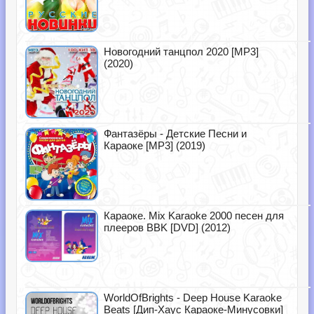
Новогодний танцпол 2020 [MP3]
(2020)
Фантазёры - Детские Песни и
Караоке [MP3] (2019)
Караоке. Mix Karaoke 2000 песен для
плееров BBK [DVD] (2012)
WorldOfBrights - Deep House Karaoke
Beats [Дип-Хаус Караоке-Минусовки]