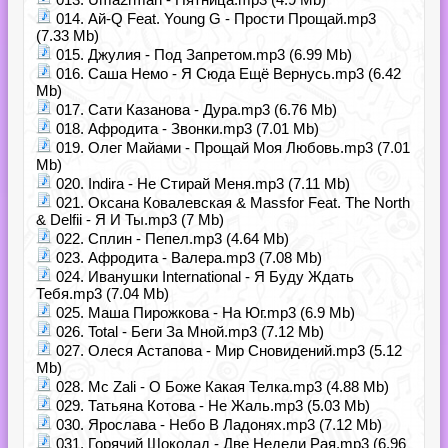
014. Ай-Q Feat. Young G - Прости Прощай.mp3
(7.33 Mb)
015. Джулия - Под Запретом.mp3 (6.99 Mb)
016. Саша Немо - Я Сюда Ещё Вернусь.mp3 (6.42
Mb)
017. Сати Казанова - Дура.mp3 (6.76 Mb)
018. Афродита - Звонки.mp3 (7.01 Mb)
019. Олег Майами - Прощай Моя Любовь.mp3 (7.01
Mb)
020. Indira - Не Стирай Меня.mp3 (7.11 Mb)
021. Оксана Ковалевская & Massfor Feat. The North
& Delfii - Я И Ты.mp3 (7 Mb)
022. Сплин - Пепел.mp3 (4.64 Mb)
023. Афродита - Валера.mp3 (7.08 Mb)
024. Иванушки International - Я Буду Ждать
Тебя.mp3 (7.04 Mb)
025. Маша Пирожкова - На Юг.mp3 (6.9 Mb)
026. Total - Беги За Мной.mp3 (7.12 Mb)
027. Олеся Астапова - Мир Сновидений.mp3 (5.12
Mb)
028. Mc Zali - О Боже Какая Телка.mp3 (4.88 Mb)
029. Татьяна Котова - Не Жаль.mp3 (5.03 Mb)
030. Ярослава - Небо В Ладонях.mp3 (7.12 Mb)
031. Горячий Шоколад - Две Недели Рая.mp3 (6.96