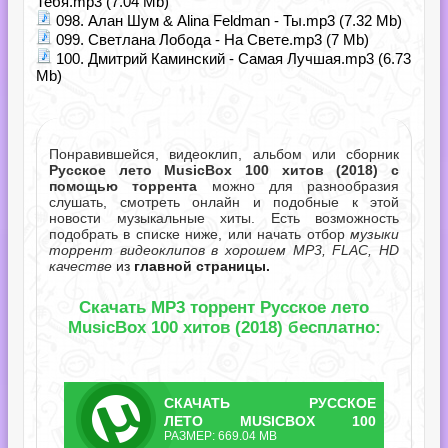
Тебя.mp3 (7.04 Mb)
098. Алан Шум & Alina Feldman - Ты.mp3 (7.32 Mb)
099. Светлана Лобода - На Свете.mp3 (7 Mb)
100. Дмитрий Каминский - Самая Лучшая.mp3 (6.73
Mb)
Понравившейся, видеоклип, альбом или сборник
Русское лето MusicBox 100 хитов (2018) с
помощью торрента
можно для разнообразия
слушать, смотреть онлайн и подобные к этой
новости музыкальные хиты. Есть возможность
подобрать в списке ниже, или начать отбор
музыки
торрент видеоклипов в хорошем MP3, FLAC, HD
качестве
из
главной страницы.
Скачать MP3 торрент Русское лето
MusicBox 100 хитов (2018) бесплатно:
СКАЧАТЬ
РУССКОЕ
ТОРРЕНТ
ЛЕТО MUSICBOX 100
РАЗМЕР: 669.04 MB
ХИТОВ.TORRENT