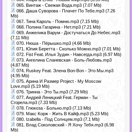
065. Винтаж - Свежая Вода.mp3 (7.07 Mb)
066. Даша Суворова - Плачет По Тебе.mp3 (7.26
Mb)
067. Тина Кароль - Помню.mp3 (7.15 Mb)
068. Полина Гагарина - Нет.mp3 (7.21 Mb)
069. Анжелика Варум - Достучаться До Небес.mp3
(7.11 Mb)
070. Нюша - Пёрышко.mp3 (4.66 Mb)
071. Юлия Беретта - Сколько Можно.mp3 (7.01 Mb)
072. Fist Feat. Илья Зудин - Навсегда.mp3 (6.97 Mb)
073. Ангелина Сланевская - Боль-Любовь.mp3
(4.87 Mb)
074. Ruskey Feat. Элена Bon-Bon - Это Мы.mp3
(4.95 Mb)
075. Арина И Размер Project - My Moscow
Love.mp3 (5.19 Mb)
076. Тринна - Это Ты.mp3 (7.29 Mb)
077. Андрей Леницкий Feat. Герман - Ты
Сгорела.mp3 (7.33 Mb)
078. Глюкоза - Больно.mp3 (7.13 Mb)
079. Макс Корж - Жить В Кайф.mp3 (5.23 Mb)
080. Izabella - Под Солнцем.mp3 (7.1 Mb)
081. Влад Соколовский - Я Хочу Тебя.mp3 (6.98
Mb)