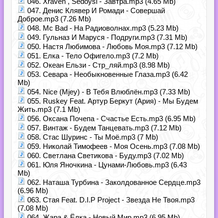
046. Xraven , Sedoysi - Завтра.mp3 (4.65 Mb)
047. Денис Клявер И Ромади - Совершай
Доброе.mp3 (7.26 Mb)
048. Mc Bad - На Радиоволнах.mp3 (5.23 Mb)
049. Гульназ И Маруся - Подруги.mp3 (7.31 Mb)
050. Настя Любимова - Любовь Моя.mp3 (7.12 Mb)
051. Елка - Тело Офигело.mp3 (7.2 Mb)
052. Океан Ельзи - Стр_ляй.mp3 (8.98 Mb)
053. Севара - Необыкновенные Глаза.mp3 (6.42
Mb)
054. Nice (Mjey) - В Тебя Влюблён.mp3 (7.33 Mb)
055. Ruskey Feat. Артур Беркут (Ария) - Мы Будем
Жить.mp3 (7.1 Mb)
056. Оксана Почепа - Счастье Есть.mp3 (6.95 Mb)
057. Винтаж - Будем Танцевать.mp3 (7.12 Mb)
058. Стас Шуринс - Ты Моё.mp3 (7 Mb)
059. Николай Тимофеев - Моя Осень.mp3 (7.08 Mb)
060. Светлана Светикова - Буду.mp3 (7.02 Mb)
061. Юля Яночкина - Цунами-Любовь.mp3 (6.43
Mb)
062. Наташа Турбина - Заколдованное Сердце.mp3
(6.96 Mb)
063. Стая Feat. D.I.P Project - Звезда Не Твоя.mp3
(7.08 Mb)
064. Жара & Ёлка - Новый Мир.mp3 (6.95 Mb)