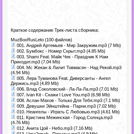
Краткое содержание Трек-листа сборника:
MuzBoxRusLeto (100 файлов)
001. Андрей Артемьев - Мир Закружим.mp3 (7 Mb)
002. Бумбокс - Номер Скрыт.mp3 (4.85 Mb)
003. Shami Feat. Майк Чек - Праздник К Нам
Приходит.mp3 (7.04 Mb)
004. Mc Жекан & Лилит Товмасян - Над Рекой.mp3
(4.94 Mb)
005. Лера Туманова Feat. Диверсанты - Ангел
Держись.mp3 (4.89 Mb)
006. Влад Соколовский - Ла-Ла-Ла.mp3 (7.01 Mb)
007. Ivan Kit - Скажи I Love You.mp3 (6.98 Mb)
008. Аслан Махов - Только Для Тебя.mp3 (7.1 Mb)
009. Девушки Эйнштейна - Парни.mp3 (7.02 Mb)
010. Неангелы - Играть С Любовью.mp3 (4.61 Mb)
011. Кристина Межинская - Город Солнца.mp3
(4.76 Mb)
012. Анита Цой - Небо.mp3 (7.16 Mb)
013. Uma2rmah - Пятница.mp3 (4.9 Mb)