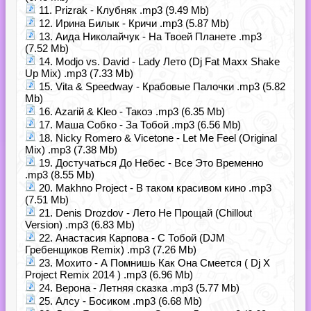
11. Prizrak - Клубняк .mp3 (9.49 Mb)
12. Ирина Билык - Кричи .mp3 (5.87 Mb)
13. Аида Николайчук - На Твоей Планете .mp3
(7.52 Mb)
14. Modjo vs. David - Lady Лето (Dj Fat Maxx Shake
Up Mix) .mp3 (7.33 Mb)
15. Vita & Speedway - Крабовые Палочки .mp3 (5.82
Mb)
16. Azarій & Kleo - Такоэ .mp3 (6.35 Mb)
17. Маша Собко - За Тобой .mp3 (6.56 Mb)
18. Nicky Romero & Vicetone - Let Me Feel (Original
Mix) .mp3 (7.38 Mb)
19. Достучаться До Небес - Все Это Временно
.mp3 (8.55 Mb)
20. Makhno Project - В таком красивом кино .mp3
(7.51 Mb)
21. Denis Drozdov - Лето Не Прощай (Chillout
Version) .mp3 (6.83 Mb)
22. Анастасия Карпова - С Тобой (DJM
Гребенщиков Remix) .mp3 (7.26 Mb)
23. Мохито - А Помнишь Как Она Смеется ( Dj X
Project Remix 2014 ) .mp3 (6.96 Mb)
24. Верона - Летняя сказка .mp3 (5.77 Mb)
25. Алсу - Босиком .mp3 (6.68 Mb)