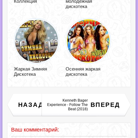
Коллекция
молодежная
дискотека
Жаркая Зимняя
Осенняя жаркая
Дискотека
дискотека
Kenneth Bager
Club Summer Megamix
НАЗАД
ВПЕРЕД
Experience - Follow The
2018 [2CD] (2018)
Beat (2018)
Ваш комментарий: