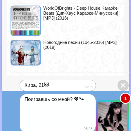
WorldOfBrights - Deep House Karaoke
Beats [Дип-Хаус Караоке-Минусовки]
[MP3] (2016)
Новогодние песни (1945-2016) [MP3]
(2018)
Кира, 21🐱
05:05
1
Поиграешь со мной? 💖🐾
05:05