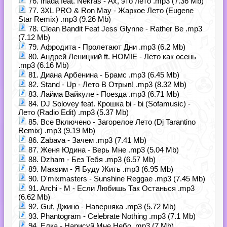
76. Iriada feat. Nekras - Ах, это лето .mp3 (7.36 Mb)
77. 3XL PRO & Ron May - Жаркое Лето (Eugene
Star Remix) .mp3 (9.26 Mb)
78. Clean Bandit Feat Jess Glynne - Rather Be .mp3
(7.12 Mb)
79. Афродита - Пролетают Дни .mp3 (6.2 Mb)
80. Андрей Леницкий ft. HOMIE - Лето как осень
.mp3 (6.16 Mb)
81. Диана Арбенина - Брамс .mp3 (6.45 Mb)
82. Stand - Up - Лето В Отрыв! .mp3 (8.32 Mb)
83. Лайма Вайкуле - Поезда .mp3 (6.71 Mb)
84. DJ Solovey feat. Крошка bi - bi (Sofamusic) -
Лето (Radio Edit) .mp3 (5.37 Mb)
85. Все Включено - Загорелое Лето (Dj Tarantino
Remix) .mp3 (9.19 Mb)
86. Zabava - Зачем .mp3 (7.41 Mb)
87. Женя Юдина - Верь Мне .mp3 (5.04 Mb)
88. Dzham - Без Тебя .mp3 (6.57 Mb)
89. Макsим - Я Буду Жить .mp3 (6.95 Mb)
90. D'mixmasters - Sunshine Reggae .mp3 (7.45 Mb)
91. Archi - M - Если Любишь Так Останься .mp3
(6.62 Mb)
92. Guf, Джино - Наверняка .mp3 (5.72 Mb)
93. Phantogram - Celebrate Nothing .mp3 (7.1 Mb)
94. Елка - Нарисуй Мне Небо .mp3 (7 Mb)