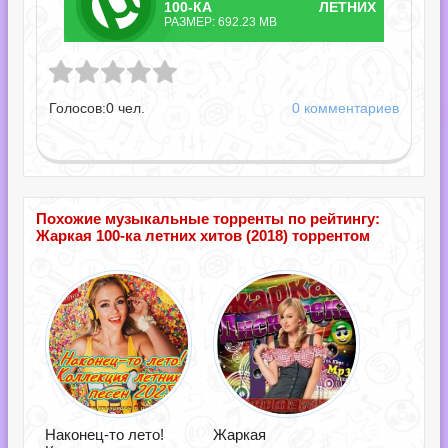
ТОРРЕНТ
100-КА ЛЕТНИХ
РАЗМЕР: 692.23 MB
ХИТОВ.TORRENT
а летних хитов.torrent
Голосов:
0
чел.
0 комментариев
Похожие музыкальные торренты по рейтингу:
Жаркая 100-ка летних хитов (2018) торрентом
Наконец-то лето!
Жаркая