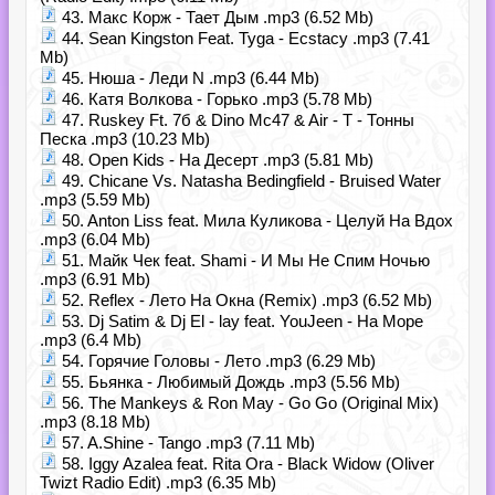
43. Макс Корж - Тает Дым .mp3 (6.52 Mb)
44. Sean Kingston Feat. Tyga - Ecstacy .mp3 (7.41
Mb)
45. Нюша - Леди N .mp3 (6.44 Mb)
46. Катя Волкова - Горько .mp3 (5.78 Mb)
47. Ruskey Ft. 7б & Dino Mc47 & Air - T - Тонны
Песка .mp3 (10.23 Mb)
48. Open Kids - На Десерт .mp3 (5.81 Mb)
49. Chicane Vs. Natasha Bedingfield - Bruised Water
.mp3 (5.59 Mb)
50. Anton Liss feat. Мила Куликова - Целуй На Вдох
.mp3 (6.04 Mb)
51. Майк Чек feat. Shami - И Мы Не Спим Ночью
.mp3 (6.91 Mb)
52. Reflex - Лето На Окна (Remix) .mp3 (6.52 Mb)
53. Dj Satim & Dj El - lay feat. YouJeen - На Море
.mp3 (6.4 Mb)
54. Горячие Головы - Лето .mp3 (6.29 Mb)
55. Бьянка - Любимый Дождь .mp3 (5.56 Mb)
56. The Mankeys & Ron May - Go Go (Original Mix)
.mp3 (8.18 Mb)
57. A.Shine - Tango .mp3 (7.11 Mb)
58. Iggy Azalea feat. Rita Ora - Black Widow (Oliver
Twizt Radio Edit) .mp3 (6.35 Mb)