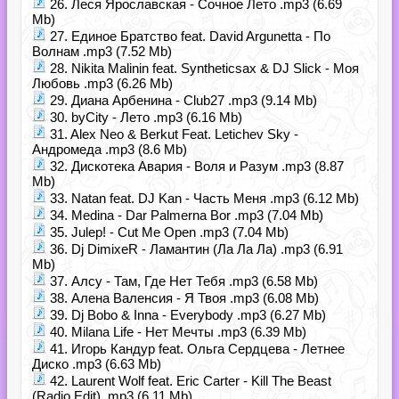
26. Леся Ярославская - Сочное Лето .mp3 (6.69
Mb)
27. Единое Братство feat. David Argunetta - По
Волнам .mp3 (7.52 Mb)
28. Nikita Malinin feat. Syntheticsax & DJ Slick - Моя
Любовь .mp3 (6.26 Mb)
29. Диана Арбенина - Club27 .mp3 (9.14 Mb)
30. byCity - Лето .mp3 (6.16 Mb)
31. Alex Neo & Berkut Feat. Letichev Sky -
Андромеда .mp3 (8.6 Mb)
32. Дискотека Авария - Воля и Разум .mp3 (8.87
Mb)
33. Natan feat. DJ Kan - Часть Меня .mp3 (6.12 Mb)
34. Medina - Dar Palmerna Bor .mp3 (7.04 Mb)
35. Julep! - Cut Me Open .mp3 (7.04 Mb)
36. Dj DimixeR - Ламантин (Ла Ла Ла) .mp3 (6.91
Mb)
37. Алсу - Там, Где Нет Тебя .mp3 (6.58 Mb)
38. Алена Валенсия - Я Твоя .mp3 (6.08 Mb)
39. Dj Bobo & Inna - Everybody .mp3 (6.27 Mb)
40. Milana Life - Нет Мечты .mp3 (6.39 Mb)
41. Игорь Кандур feat. Ольга Сердцева - Летнее
Диско .mp3 (6.63 Mb)
42. Laurent Wolf feat. Eric Carter - Kill The Beast
(Radio Edit) .mp3 (6.11 Mb)