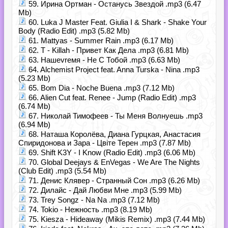
59. Ирина Ортман - Останусь Звездой .mp3 (6.47
Mb)
60. Luka J Master Feat. Giulia I & Shark - Shake Your
Body (Radio Edit) .mp3 (5.82 Mb)
61. Mattyas - Summer Rain .mp3 (6.17 Mb)
62. T - Killah - Привет Как Дела .mp3 (6.81 Mb)
63. Нашеvrемя - Не С Тобой .mp3 (6.63 Mb)
64. Alchemist Project feat. Anna Turska - Nina .mp3
(5.23 Mb)
65. Bom Dia - Noche Buena .mp3 (7.12 Mb)
66. Alien Cut feat. Renee - Jump (Radio Edit) .mp3
(6.74 Mb)
67. Николай Тимофеев - Ты Меня Волнуешь .mp3
(6.94 Mb)
68. Наташа Королёва, Диана Гурцкая, Анастасия
Спиридонова и Зара - Цвiте Терен .mp3 (7.87 Mb)
69. Shift K3Y - I Know (Radio Edit) .mp3 (6.06 Mb)
70. Global Deejays & EnVegas - We Are The Nights
(Club Edit) .mp3 (5.54 Mb)
71. Денис Клявер - Странный Сон .mp3 (6.26 Mb)
72. Дилайс - Дай Любви Мне .mp3 (5.99 Mb)
73. Trey Songz - Na Na .mp3 (7.12 Mb)
74. Tokio - Нежность .mp3 (8.19 Mb)
75. Kiesza - Hideaway (Mikis Remix) .mp3 (7.44 Mb)