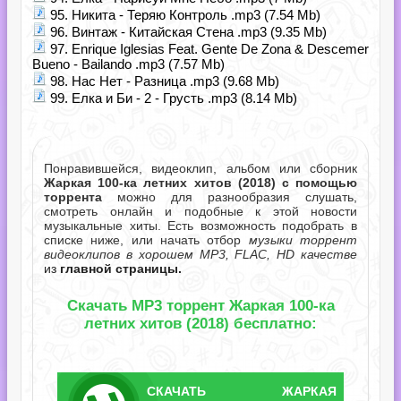
95. Никита - Теряю Контроль .mp3 (7.54 Mb)
96. Винтаж - Китайская Стена .mp3 (9.35 Mb)
97. Enrique Iglesias Feat. Gente De Zona & Descemer
Bueno - Bailando .mp3 (7.57 Mb)
98. Нас Нет - Разница .mp3 (9.68 Mb)
99. Елка и Би - 2 - Грусть .mp3 (8.14 Mb)
Понравившейся, видеоклип, альбом или сборник
Жаркая 100-ка летних хитов (2018) с помощью
торрента
можно для разнообразия слушать,
смотреть онлайн и подобные к этой новости
музыкальные хиты. Есть возможность подобрать в
списке ниже, или начать отбор
музыки торрент
видеоклипов в хорошем MP3, FLAC, HD качестве
из
главной страницы.
Скачать MP3 торрент Жаркая 100-ка
летних хитов (2018) бесплатно:
СКАЧАТЬ
ЖАРКАЯ