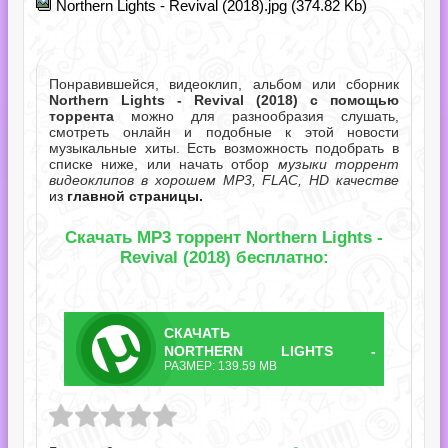
Northern Lights - Revival (2018).jpg (374.82 Kb)
Понравившейся, видеоклип, альбом или сборник
Northern Lights - Revival (2018) с помощью
торрента
можно для разнообразия слушать,
смотреть онлайн и подобные к этой новости
музыкальные хиты. Есть возможность подобрать в
списке ниже, или начать отбор
музыки торрент
видеоклипов в хорошем MP3, FLAC, HD качестве
из
главной страницы.
Скачать MP3 торрент Northern Lights -
Revival (2018) бесплатно:
СКАЧАТЬ
ТОРРЕНТ
NORTHERN LIGHTS -
РАЗМЕР: 139.59 MB
REVIVAL.TORRENT
s - Revival.torrent