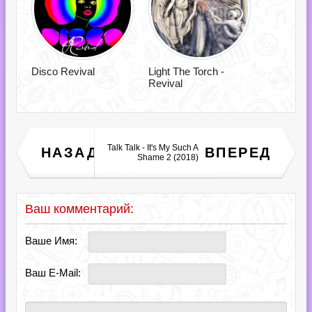
Disco Revival
Light The Torch -
Revival
Jupiter Panic - Days of
Talk Talk - It's My Such A
НАЗАД
ВПЕРЕД
Sorrow (2018)
Shame 2 (2018)
Ваш комментарий:
Ваше Имя:
Ваш E-Mail: