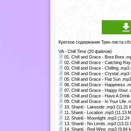
Краткое содержание Трек-листа сб
VA - Chill Time (20 файлов)
01. Chill and Grace - Bora Bora .m
02. Chill and Grace - Catching Ra
03. Chill and Grace - Chilling .mp3
04. Chill and Grace - Crystal .mp3
05. Chill and Grace - Flat Sun .mp
06. Chill and Grace - Happiness .
07. Chill and Grace - Happy Hour 
08. Chill and Grace - Have A Drink
09. Chill and Grace - In Your Life 
10. Shanti - Lakeside .mp3 (11.31 
11. Shanti - Location .mp3 (11.13 
12. Shanti - Moonlight .mp3 (12.24
13. Shanti - No Limits .mp3 (13.11
14. Shanti - Red Wine .mp3 (9.84 