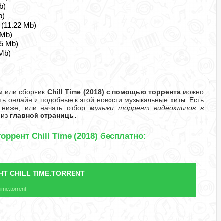
b)
b)
 (11.22 Mb)
 Mb)
25 Mb)
 Mb)
м или сборник
Chill Time (2018) с помощью торрента
можно
ть онлайн и подобные к этой новости музыкальные хиты. Есть
е ниже, или начать отбор
музыки торрент видеоклипов в
из
главной страницы.
оррент Chill Time (2018) бесплатно:
НТ
CHILL TIME.TORRENT
ime.torrent