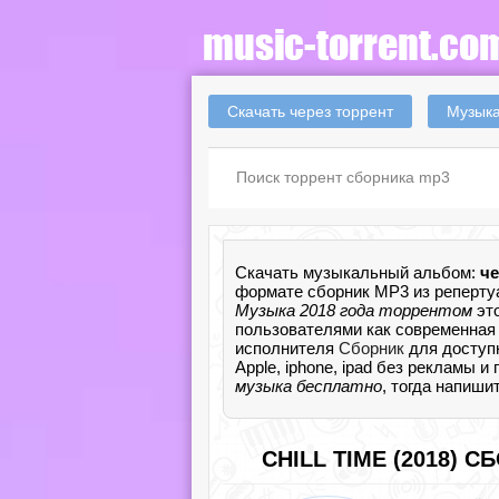
Скачать через торрент
Музыка
Скачать музыкальный альбом:
че
формате сборник MP3 из репертуа
Музыка 2018 года торрентом
это
пользователями как современная м
исполнителя
Сборник
для доступ
Apple, iphone, ipad без рекламы и
музыка бесплатно
, тогда напиши
CHILL TIME (2018) 