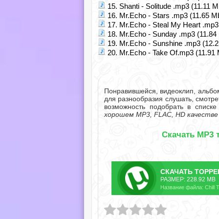
15. Shanti - Solitude .mp3 (11.11 M
16. Mr.Echo - Stars .mp3 (11.65 M
17. Mr.Echo - Steal My Heart .mp3
18. Mr.Echo - Sunday .mp3 (11.84
19. Mr.Echo - Sunshine .mp3 (12.
20. Mr.Echo - Take Of.mp3 (11.91
Понравившейся, видеоклип, альбо
для разнообразия слушать, смотре
возможность подобрать в списк
хорошем MP3, FLAC, HD качестве
Скачать MP3 т
СКАЧАТЬ
ТОРРЕ
РАЗМЕР: 228.92 MB
Название файла: Chill T