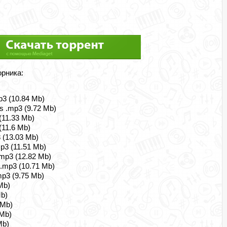
орника:
p3 (10.84 Mb)
ys .mp3 (9.72 Mb)
 (11.33 Mb)
 (11.6 Mb)
3 (13.03 Mb)
mp3 (11.51 Mb)
.mp3 (12.82 Mb)
 .mp3 (10.71 Mb)
.mp3 (9.75 Mb)
Mb)
Mb)
 Mb)
 Mb)
Mb)