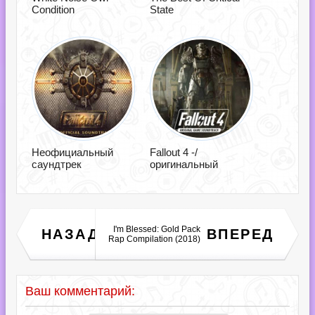
Condition
State
Неофициальный
Fallout 4 -/
саундтрек
оригинальный
Record Super Chart 567
I'm Blessed: Gold Pack
НАЗАД
ВПЕРЕД
(2018)
Rap Compilation (2018)
Ваш комментарий: