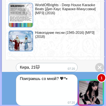
WorldOfBrights - Deep House Karaoke
Beats [Дип-Хаус Караоке-Минусовки]
[MP3] (2016)
Новогодние песни (1945-2016) [MP3]
(2018)
Кира, 21🐱
07:20
1
Поиграешь со мной? 💖🐾
07:20