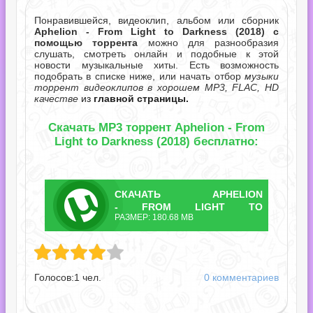
Понравившейся, видеоклип, альбом или сборник
Aphelion - From Light to Darkness (2018) с
помощью торрента
можно для разнообразия
слушать, смотреть онлайн и подобные к этой
новости музыкальные хиты. Есть возможность
подобрать в списке ниже, или начать отбор
музыки
торрент видеоклипов в хорошем MP3, FLAC, HD
качестве
из
главной страницы.
Скачать MP3 торрент Aphelion - From
Light to Darkness (2018) бесплатно:
СКАЧАТЬ
APHELION
ТОРРЕНТ
- FROM LIGHT TO
РАЗМЕР: 180.68 MB
DARKNESS.TORRENT
m Light to Darkness.torrent
Голосов:
1
чел.
0 комментариев