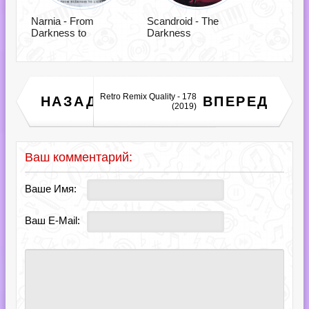
Narnia - From
Scandroid - The
Darkness to
Darkness
Retro Remix Quality - 178
Каспийский Груз -
НАЗАД
ВПЕРЕД
Караоке (2018)
(2019)
Ваш комментарий:
Ваше Имя:
Ваш E-Mail: