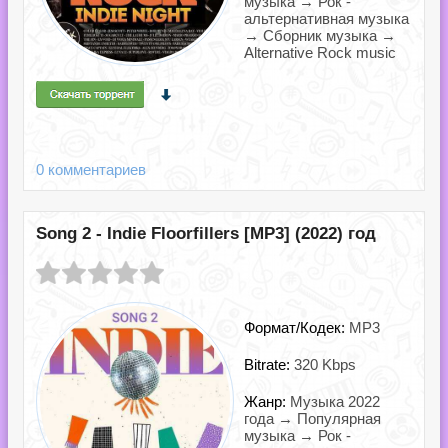
музыка → Рок -
альтернативная музыка
→ Сборник музыка →
Alternative Rock music
0 комментариев
Song 2 - Indie Floorfillers [MP3] (2022) год
Формат/Кодек:
MP3
Bitrate:
320 Kbps
Жанр:
Музыка 2022
года → Популярная
музыка → Рок -