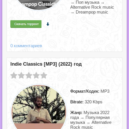
→ Поп музыка →
Alternative Rock music
→ Dreampop music
0 комментариев
Indie Classics [MP3] (2022) год
Формат/Кодек:
MP3
Bitrate:
320 Kbps
Жанр:
Музыка 2022
года → Популярная
музыка → Alternative
Rock music