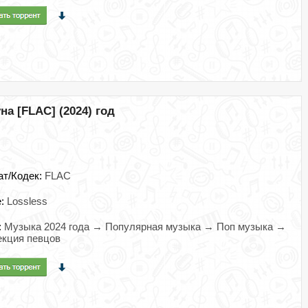
а [FLAC] (2024) год
ат/Кодек:
FLAC
e:
Lossless
:
Музыка 2024 года → Популярная музыка → Поп музыка →
кция певцов