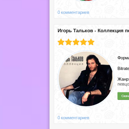
0 комментариев
Игорь Тальков - Коллекция пе
Форм
Bitrat
Жанр
певц
0 комментариев