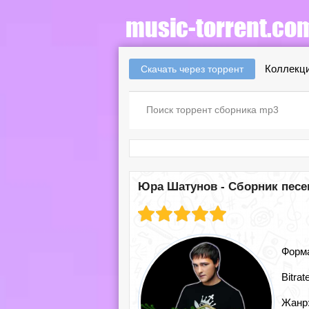
Коллекци
Скачать через торрент
Юра Шатунов - Сборник песен
Форм
Bitrat
Жанр