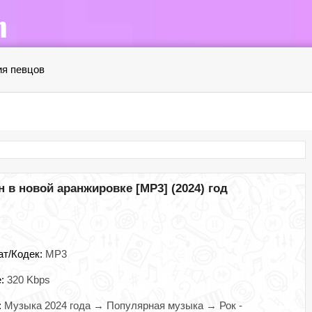
я певцов
 в новой аранжировке [MP3] (2024) год
ат/Кодек:
MP3
e:
320 Kbps
:
Музыка 2024 года → Популярная музыка → Рок -