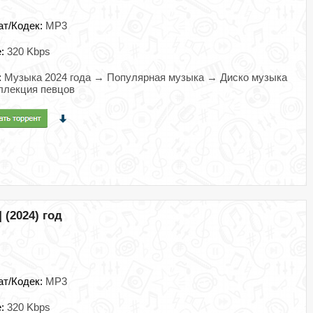
ат/Кодек:
MP3
e:
320 Kbps
:
Музыка 2024 года → Популярная музыка → Диско музыка
ллекция певцов
 (2024) год
ат/Кодек:
MP3
e:
320 Kbps