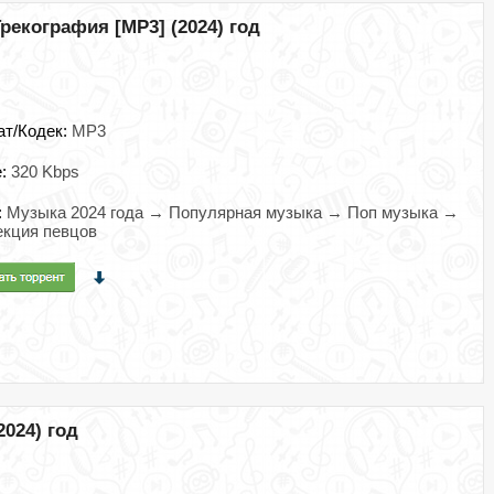
рекография [MP3] (2024) год
ат/Кодек:
MP3
e:
320 Kbps
:
Музыка 2024 года → Популярная музыка → Поп музыка →
кция певцов
2024) год