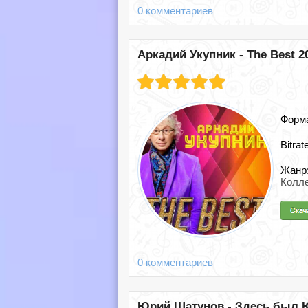
0 комментариев
Аркадий Укупник - The Best 20
Форм
Bitrat
Жанр
Колле
0 комментариев
Юрий Шатунов - Здесь был Юр