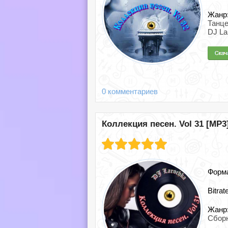
Жанр
Танц
DJ La
0 комментариев
Коллекция песен. Vol 31 [MP3]
Форм
Bitrat
Жанр
Сборн