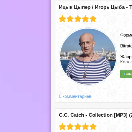
Ицык Цыпер / Игорь Цыба - Т
Форм
Bitrat
Жанр
Колле
0 комментариев
C.C. Catch - Collection [MP3] (