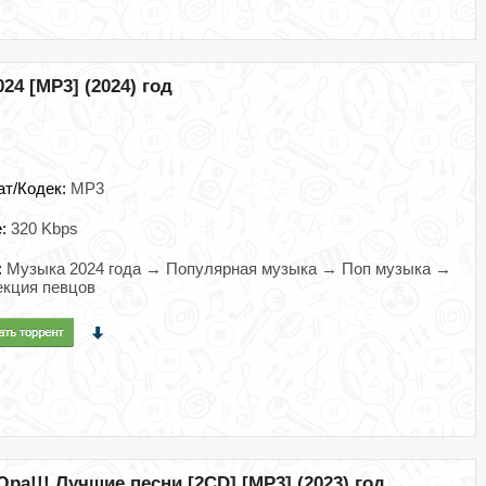
24 [MP3] (2024) год
ат/Кодек:
MP3
e:
320 Kbps
:
Музыка 2024 года → Популярная музыка → Поп музыка →
кция певцов
а!!! Лучшие песни [2CD] [MP3] (2023) год