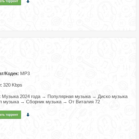
ат/Кодек:
MP3
e:
320 Kbps
:
Музыка 2024 года → Популярная музыка → Диско музыка
п музыка → Сборник музыка → От Виталия 72