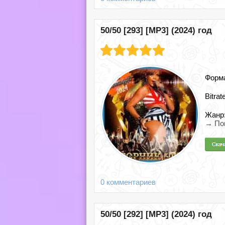
50/50 [293] [MP3] (2024) год
Форм
Bitrat
Жанр
→ По
0 комментариев
50/50 [292] [MP3] (2024) год