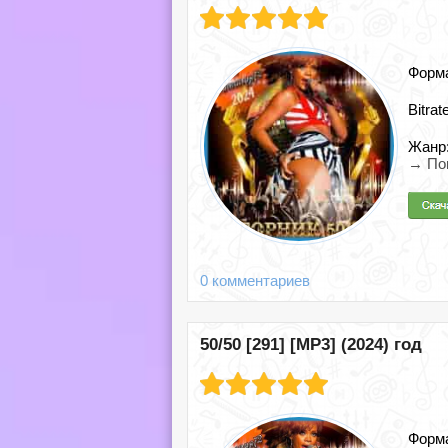
Форм
Bitrat
Жанр
→ По
0 комментариев
50/50 [291] [MP3] (2024) год
Форм