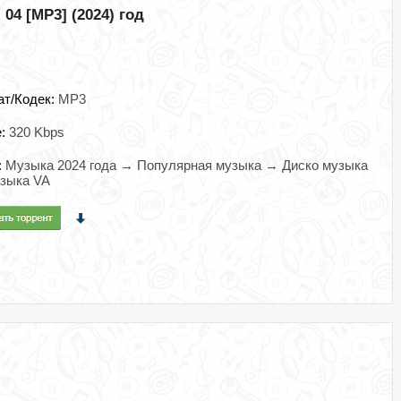
 04 [MP3] (2024) год
ат/Кодек:
MP3
e:
320 Kbps
:
Музыка 2024 года → Популярная музыка → Диско музыка
зыка VA