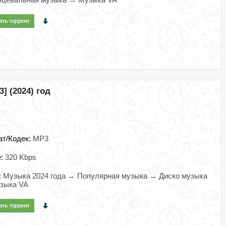
3] (2024) год
ат/Кодек:
MP3
e:
320 Kbps
:
Музыка 2024 года → Популярная музыка → Диско музыка
зыка VA