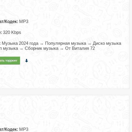
ат/Кодек:
MP3
e:
320 Kbps
:
Музыка 2024 года → Популярная музыка → Диско музыка
п музыка → Сборник музыка → От Виталия 72
ат/Кодек:
MP3