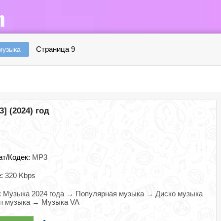
Страница 9
музыка
] (2024) год
ат/Кодек:
MP3
e:
320 Kbps
:
Музыка 2024 года → Популярная музыка → Диско музыка
п музыка → Музыка VA