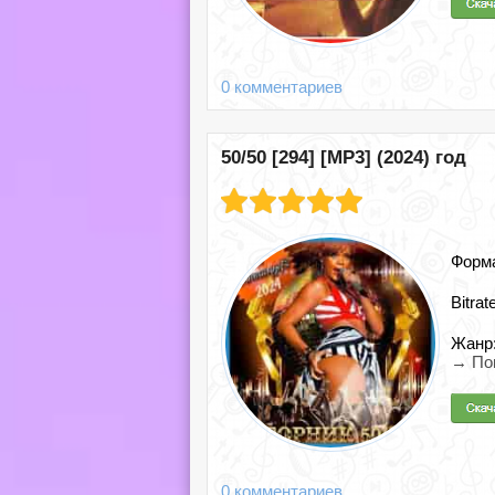
0 комментариев
50/50 [294] [MP3] (2024) год
Форм
Bitrat
Жанр
→ По
0 комментариев