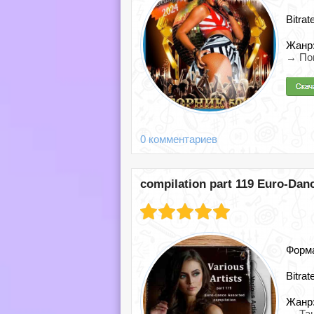
Bitrat
Жанр
→ По
0 комментариев
compilation part 119 Euro-Dan
Форм
Bitrat
Жанр
→ Та