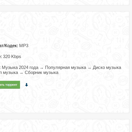
ат/Кодек:
MP3
e:
320 Kbps
:
Музыка 2024 года → Популярная музыка → Диско музыка
п музыка → Сборник музыка