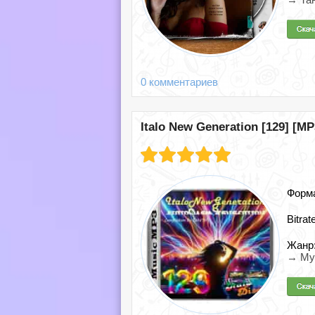
0 комментариев
Italo New Generation [129] [MP
Форм
Bitrat
Жанр
→ Му