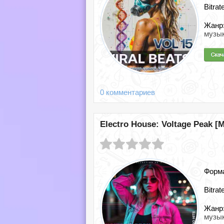
Bitrat
Жанр
музы
0 комментариев
Electro House: Voltage Peak [M
Форм
Bitrat
Жанр
музы