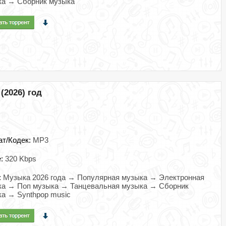
ка → Сборник музыка
 (2026) год
ат/Кодек:
MP3
e:
320 Kbps
:
Музыка 2026 года → Популярная музыка → Электронная
ка → Поп музыка → Танцевальная музыка → Сборник
а → Synthpop music