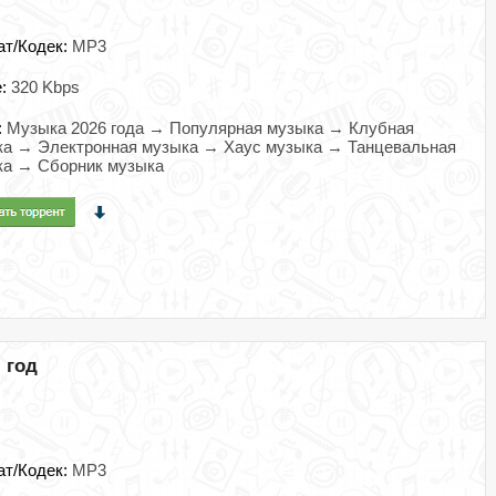
ат/Кодек:
MP3
e:
320 Kbps
:
Музыка 2026 года → Популярная музыка → Клубная
ка → Электронная музыка → Хаус музыка → Танцевальная
ка → Сборник музыка
) год
ат/Кодек:
MP3