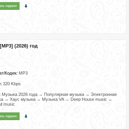
 [MP3] (2026) год
ат/Кодек:
MP3
e:
320 Kbps
:
Музыка 2026 года → Популярная музыка → Электронная
ка → Хаус музыка → Музыка VA → Deep House music →
ut music