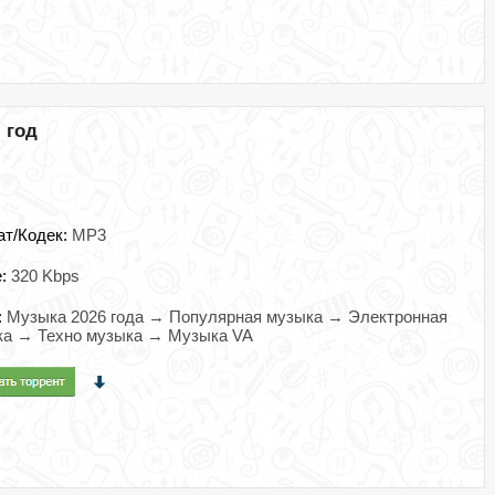
) год
ат/Кодек:
MP3
e:
320 Kbps
:
Музыка 2026 года → Популярная музыка → Электронная
ка → Техно музыка → Музыка VA