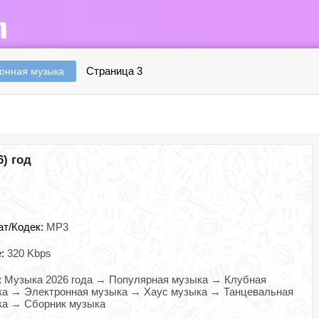
Страница 3
онная музыка
6) год
ат/Кодек:
MP3
e:
320 Kbps
:
Музыка 2026 года → Популярная музыка → Клубная
ка → Электронная музыка → Хаус музыка → Танцевальная
ка → Сборник музыка