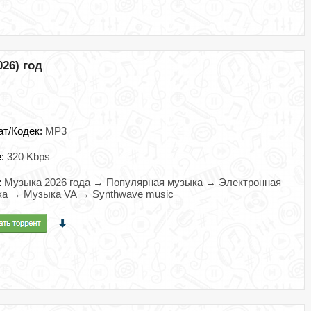
026) год
ат/Кодек:
MP3
e:
320 Kbps
:
Музыка 2026 года → Популярная музыка → Электронная
ка → Музыка VA → Synthwave music