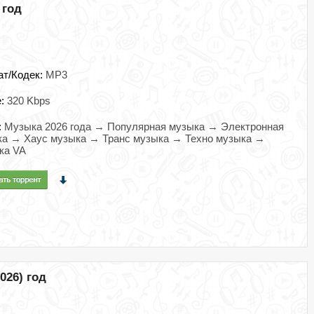
 год
ат/Кодек:
MP3
e:
320 Kbps
:
Музыка 2026 года → Популярная музыка → Электронная
ка → Хаус музыка → Транс музыка → Техно музыка →
ка VA
026) год