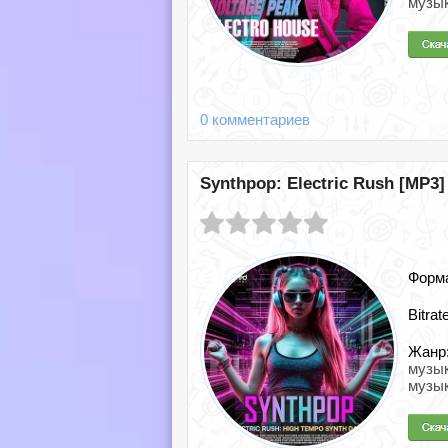
музы
0 комментариев
Synthpop: Electric Rush [MP3]
Форм
Bitrat
Жанр
музы
музык