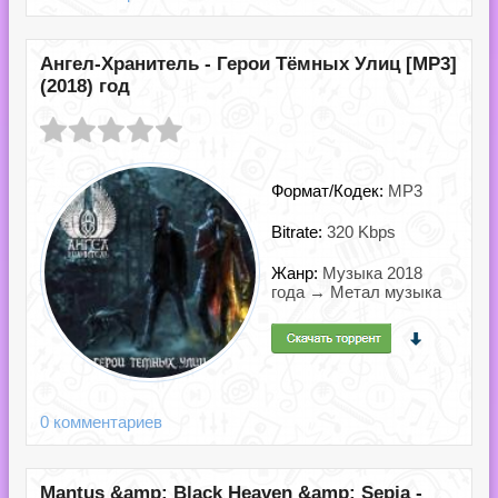
Ангел-Хранитель - Герои Тёмных Улиц [MP3]
(2018) год
Формат/Кодек:
MP3
Bitrate:
320 Kbps
Жанр:
Музыка 2018
года → Метал музыка
0 комментариев
Mantus &amp; Black Heaven &amp; Sepia -