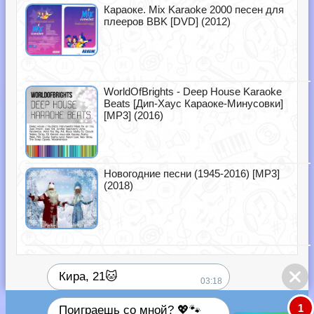
Караоке. Mix Karaoke 2000 песен для
плееров BBK [DVD] (2012)
WorldOfBrights - Deep House Karaoke
Beats [Дип-Хаус Караоке-Минусовки]
[MP3] (2016)
Новогодние песни (1945-2016) [MP3]
(2018)
Кира, 21🐱
03:18
1
Поиграешь со мной? 💖🐾