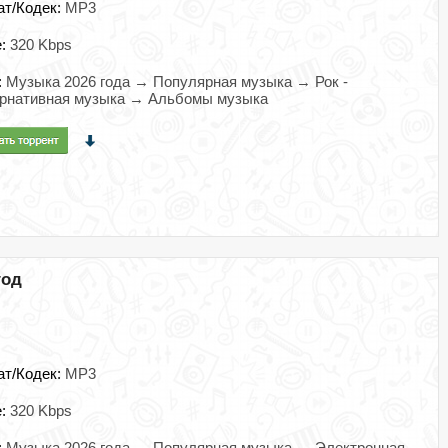
ат/Кодек:
MP3
e:
320 Kbps
:
Музыка 2026 года → Популярная музыка → Рок -
ернативная музыка → Альбомы музыка
год
ат/Кодек:
MP3
e:
320 Kbps
:
Музыка 2026 года → Популярная музыка → Электронная