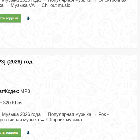
а → Музыка VA → Chillout music
3] (2026) год
ат/Кодек:
MP3
e:
320 Kbps
:
Музыка 2026 года → Популярная музыка → Рок -
рнативная музыка → Сборник музыка