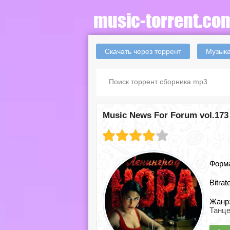
Скачать через торрент
Музыка
Music News For Forum vol.173 
Форм
Bitrat
Жанр
Танц