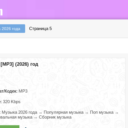
Страница 5
 2026 года
[MP3] (2026) год
ат/Кодек:
MP3
e:
320 Kbps
:
Музыка 2026 года → Популярная музыка → Поп музыка →
евальная музыка → Сборник музыка