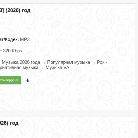
] (2026) год
ат/Кодек:
MP3
e:
320 Kbps
:
Музыка 2026 года → Популярная музыка → Рок -
ернативная музыка → Музыка VA
026) год