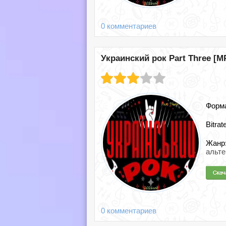
0 комментариев
Украинский рок Part Three [MP
Форм
Bitrat
Жанр
альт
0 комментариев