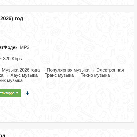
2026) год
ат/Кодек:
MP3
e:
320 Kbps
:
Музыка 2026 года → Популярная музыка → Электронная
ка → Хаус музыка → Транс музыка → Техно музыка →
ник музыка
год