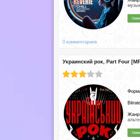
музык
0 комментариев
Украинский рок, Part Four [MP
Форм
Bitrat
Жанр
альте