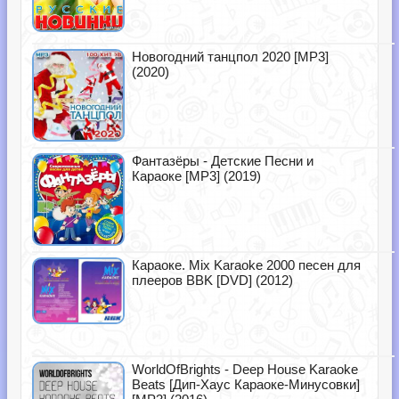
Новогодний танцпол 2020 [MP3]
(2020)
Фантазёры - Детские Песни и
Караоке [MP3] (2019)
Караоке. Mix Karaoke 2000 песен для
плееров BBK [DVD] (2012)
WorldOfBrights - Deep House Karaoke
Beats [Дип-Хаус Караоке-Минусовки]