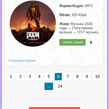
Формат/Кодек:
MP3
Bitrate:
320 Kbps
Жанр:
Музыка 2020
года → Популярная
музыка → OST музыка
0 комментариев
1
2
3
4
5
6
7
8
9
10
...
24