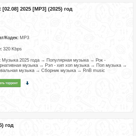
 [02.08] 2025 [MP3] (2025) год
ат/Кодек:
MP3
e:
320 Kbps
:
Музыка 2025 года → Популярная музыка → Рок -
рнативная музыка → Рэп - хип хоп музыка → Поп музыка →
евальная музыка → Сборник музыка → RnB music
5) год