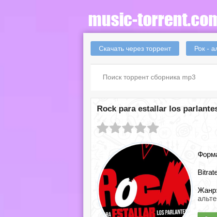
Скачать через торрент
Рок - 
Rock para estallar los parlante
Форм
Bitrat
Жанр
альт