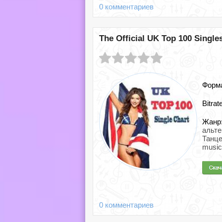
0 комментариев
The Official UK Top 100 Singles
Форм
Bitrat
Жанр
альте
Танце
music
0 комментариев