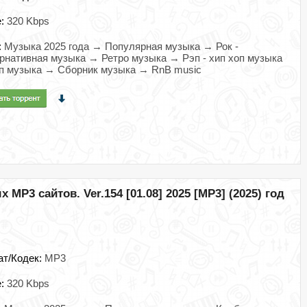
e:
320 Kbps
:
Музыка 2025 года → Популярная музыка → Рок -
рнативная музыка → Ретро музыка → Рэп - хип хоп музыка
п музыка → Сборник музыка → RnB music
MP3 сайтов. Ver.154 [01.08] 2025 [MP3] (2025) год
ат/Кодек:
MP3
e:
320 Kbps