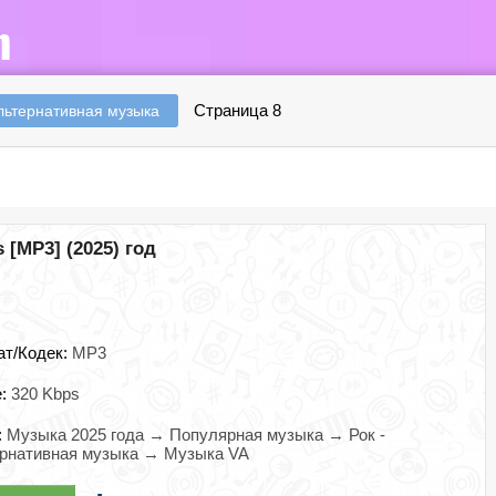
Страница 8
альтернативная музыка
s [MP3] (2025) год
ат/Кодек:
MP3
e:
320 Kbps
:
Музыка 2025 года → Популярная музыка → Рок -
ернативная музыка → Музыка VA