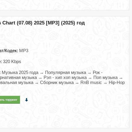
 Chart (07.08) 2025 [MP3] (2025) год
ат/Кодек:
MP3
e:
320 Kbps
:
Музыка 2025 года → Популярная музыка → Рок -
рнативная музыка → Рэп - хип хоп музыка → Поп музыка →
вальная музыка → Сборник музыка → RnB music → Hip-Hop