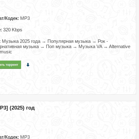
ат/Кодек:
MP3
e:
320 Kbps
:
Музыка 2025 года → Популярная музыка → Рок -
рнативная музыка → Поп музыка → Музыка VA → Alternative
music
P3] (2025) год
ат/Кодек:
MP3