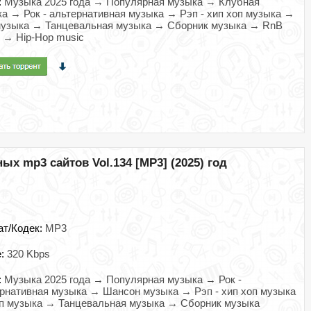
:
Музыка 2025 года → Популярная музыка → Клубная
а → Рок - альтернативная музыка → Рэп - хип хоп музыка →
музыка → Танцевальная музыка → Сборник музыка → RnB
 → Hip-Hop music
х mp3 сайтов Vol.134 [MP3] (2025) год
ат/Кодек:
MP3
e:
320 Kbps
:
Музыка 2025 года → Популярная музыка → Рок -
рнативная музыка → Шансон музыка → Рэп - хип хоп музыка
п музыка → Танцевальная музыка → Сборник музыка