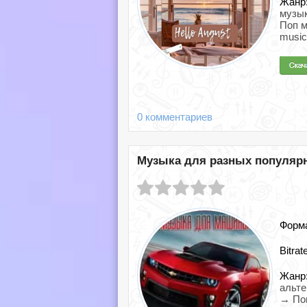
Жанр
музык
Поп 
music
0 комментариев
Музыка для разных популярны
Форм
Bitrat
Жанр
альте
→ По