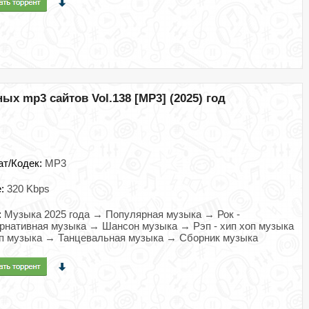
х mp3 сайтов Vol.138 [MP3] (2025) год
ат/Кодек:
MP3
e:
320 Kbps
:
Музыка 2025 года → Популярная музыка → Рок -
рнативная музыка → Шансон музыка → Рэп - хип хоп музыка
п музыка → Танцевальная музыка → Сборник музыка