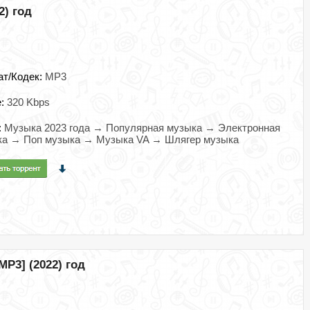
2) год
ат/Кодек:
MP3
e:
320 Kbps
:
Музыка 2023 года → Популярная музыка → Электронная
ка → Поп музыка → Музыка VA → Шлягер музыка
MP3] (2022) год