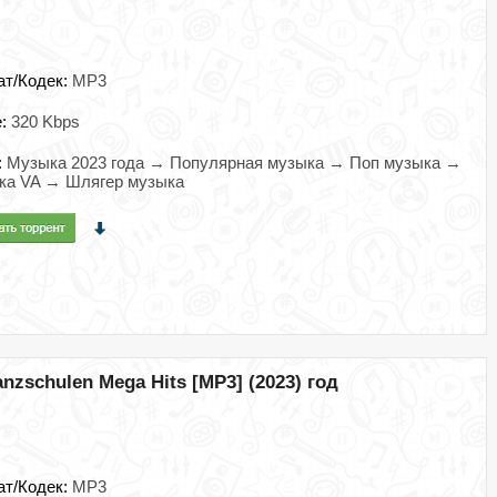
ат/Кодек:
MP3
e:
320 Kbps
:
Музыка 2023 года → Популярная музыка → Поп музыка →
ка VA → Шлягер музыка
anzschulen Mega Hits [MP3] (2023) год
ат/Кодек:
MP3