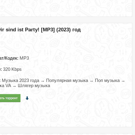
r sind ist Party! [MP3] (2023) год
ат/Кодек:
MP3
e:
320 Kbps
:
Музыка 2023 года → Популярная музыка → Поп музыка →
ка VA → Шлягер музыка