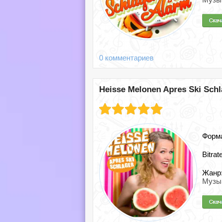
0 комментариев
Heisse Melonen Apres Ski Schl
Форм
Bitrat
Жанр
Музы