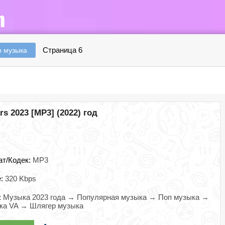
Страница 6
 музыка
rs 2023 [MP3] (2022) год
ат/Кодек:
MP3
e:
320 Kbps
:
Музыка 2023 года → Популярная музыка → Поп музыка →
ка VA → Шлягер музыка