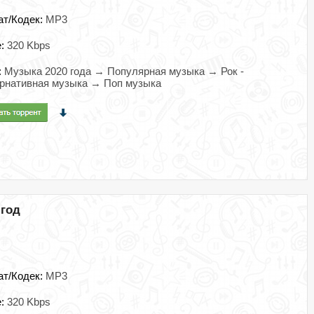
ат/Кодек:
MP3
e:
320 Kbps
:
Музыка 2020 года → Популярная музыка → Рок -
рнативная музыка → Поп музыка
 год
ат/Кодек:
MP3
e:
320 Kbps