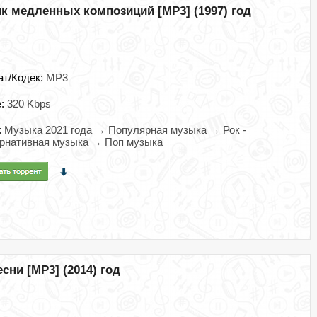
 медленных композиций [MP3] (1997) год
ат/Кодек:
MP3
e:
320 Kbps
:
Музыка 2021 года → Популярная музыка → Рок -
рнативная музыка → Поп музыка
ни [MP3] (2014) год