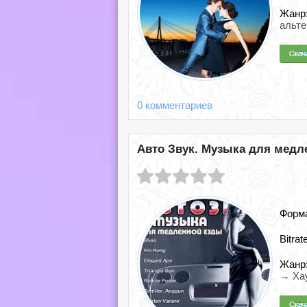
Жанр
альте
0 комментариев
Авто Звук. Музыка для медле
Форм
Bitrat
Жанр
→ Ха