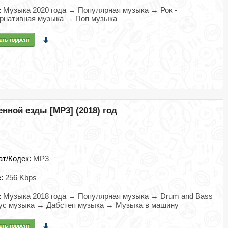
:
Музыка 2020 года → Популярная музыка → Рок -
рнативная музыка → Поп музыка
нной езды [MP3] (2018) год
ат/Кодек:
MP3
e:
256 Kbps
:
Музыка 2018 года → Популярная музыка → Drum and Bass
ус музыка → Дабстеп музыка → Музыка в машину