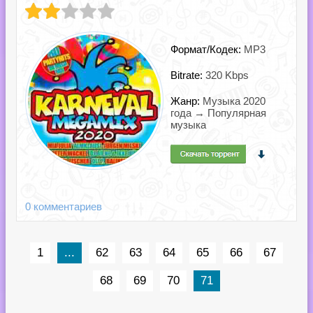
Формат/Кодек:
MP3
Bitrate:
320 Kbps
Жанр:
Музыка 2020
года → Популярная
музыка
0 комментариев
1
...
62
63
64
65
66
67
68
69
70
71