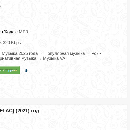
д
ат/Кодек:
MP3
e:
320 Kbps
:
Музыка 2025 года → Популярная музыка → Рок -
ернативная музыка → Музыка VA
[FLAC] (2021) год