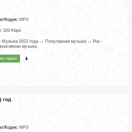
ат/Кодек:
MP3
e:
320 Kbps
:
Музыка 2022 года → Популярная музыка → Рок -
рнативная музыка
) год
ат/Кодек:
MP3