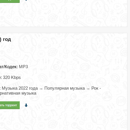
) год
ат/Кодек:
MP3
e:
320 Kbps
:
Музыка 2022 года → Популярная музыка → Рок -
рнативная музыка