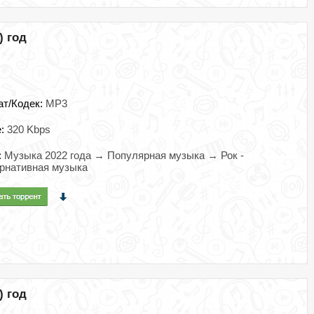
) год
ат/Кодек:
MP3
e:
320 Kbps
:
Музыка 2022 года → Популярная музыка → Рок -
рнативная музыка
) год