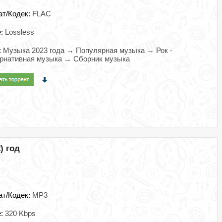
ат/Кодек:
FLAC
e:
Lossless
:
Музыка 2023 года → Популярная музыка → Рок -
рнативная музыка → Сборник музыка
) год
ат/Кодек:
MP3
e:
320 Kbps