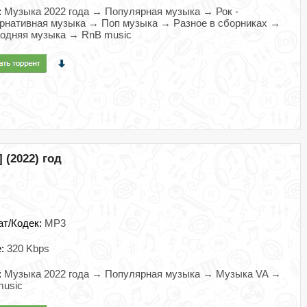
:
Музыка 2022 года → Популярная музыка → Рок -
рнативная музыка → Поп музыка → Разное в сборниках →
одняя музыка → RnB music
 (2022) год
ат/Кодек:
MP3
e:
320 Kbps
:
Музыка 2022 года → Популярная музыка → Музыка VA →
music