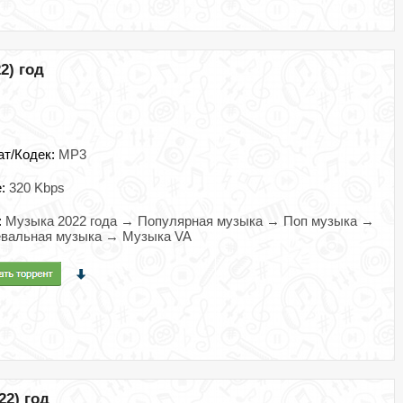
2) год
ат/Кодек:
MP3
e:
320 Kbps
:
Музыка 2022 года → Популярная музыка → Поп музыка →
евальная музыка → Музыка VA
22) год