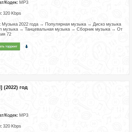
ат/Кодек:
MP3
e:
320 Kbps
:
Музыка 2022 года → Популярная музыка → Диско музыка
п музыка → Танцевальная музыка → Сборник музыка → От
ия 72
] (2022) год
ат/Кодек:
MP3
e:
320 Kbps