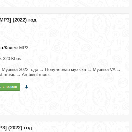
MP3] (2022) год
ат/Кодек:
MP3
e:
320 Kbps
:
Музыка 2022 года → Популярная музыка → Музыка VA →
out music → Ambient music
P3] (2022) год