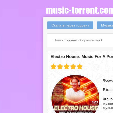
Скачать через торрент
Музыка
Electro House: Music For A Po
Форм
Bitrat
Жанр
музы
музы