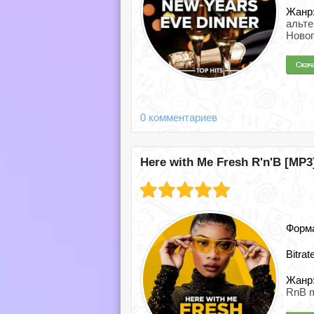
Жанр
альте
Новог
0 комментариев
Here with Me Fresh R'n'B [MP3]
Форм
Bitrat
Жанр
RnB 