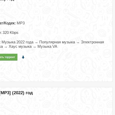
ат/Кодек:
MP3
e:
320 Kbps
:
Музыка 2022 года → Популярная музыка → Электронная
ка → Хаус музыка → Музыка VA
[MP3] (2022) год