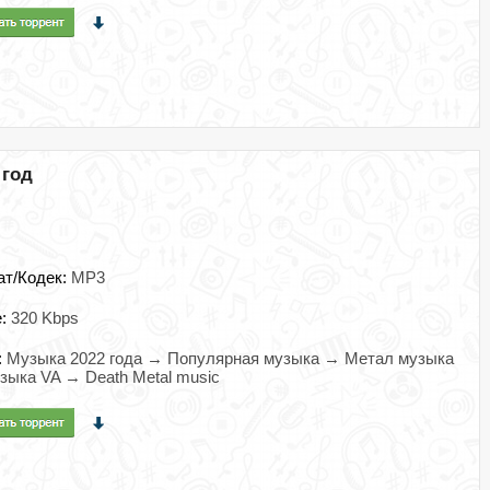
 год
ат/Кодек:
MP3
e:
320 Kbps
:
Музыка 2022 года → Популярная музыка → Метал музыка
ыка VA → Death Metal music