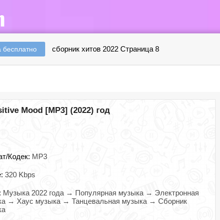
сборник хитов 2022 Страница 8
 бесплатно
sitive Mood [MP3] (2022) год
ат/Кодек:
MP3
e:
320 Kbps
:
Музыка 2022 года → Популярная музыка → Электронная
ка → Хаус музыка → Танцевальная музыка → Сборник
ка