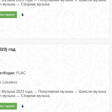
п музыка → Сборник музыка
023) год
ат/Кодек:
FLAC
e:
Lossless
:
Музыка 2023 года → Популярная музыка → Шансон музыка
п музыка → Сборник музыка