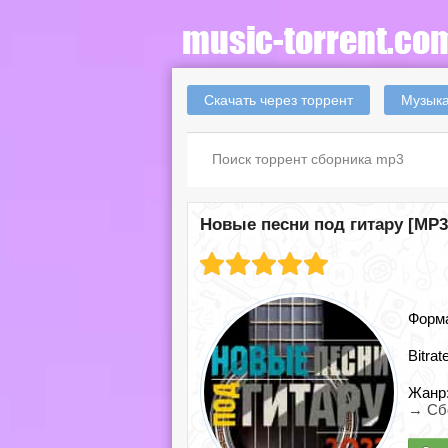
Скачать через торрент
Музыка
Новые песни под гитару [MP3]
Форм
Bitrat
Жанр
→ Сб