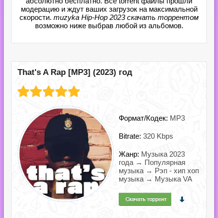
абсолютно бесплатно. Все torrent файлы прошли
модерацию и ждут ваших загрузок на максимальной
скорости.
muzyka Hip-Hop 2023 скачать торрентом
возможно ниже выбрав любой из альбомов.
That's A Rap [MP3] (2023) год
Формат/Кодек:
MP3
Bitrate:
320 Kbps
Жанр:
Музыка 2023
года → Популярная
музыка → Рэп - хип хоп
музыка → Музыка VA