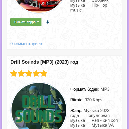
музыка → Сборник
музыка → Hip-Hop
music
0 комментариев
Drill Sounds [MP3] (2023) год
Формат/Кодек:
MP3
Bitrate:
320 Kbps
Жанр:
Музыка 2023
года → Популярная
музыка → Рэп - хип хоп
музыка → Музыка VA