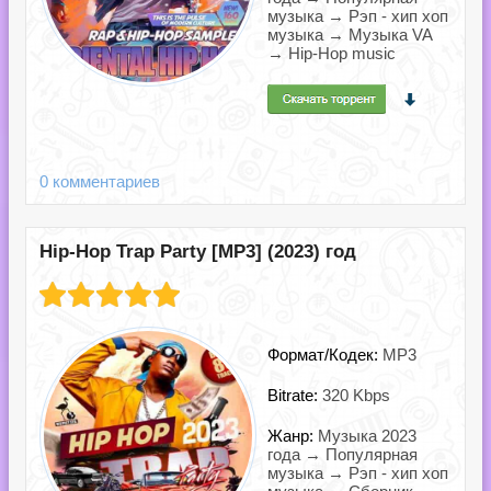
музыка → Рэп - хип хоп
музыка → Музыка VA
→ Hip-Hop music
0 комментариев
Hip-Hop Trap Party [MP3] (2023) год
Формат/Кодек:
MP3
Bitrate:
320 Kbps
Жанр:
Музыка 2023
года → Популярная
музыка → Рэп - хип хоп