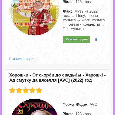
Bitrate:
128 kbps
Жанр:
Музыка 2022
года → Популярная
музыка → Фолк музыка
→ Клипы - Концерты →
Поп музыка
0 комментариев
Хорошки - От скорби до свадьбы - Харошкі -
Ад смутку да вяселля [AVC] (2022) год
Формат/Кодек:
AVC
Bitrate:
128 kbps