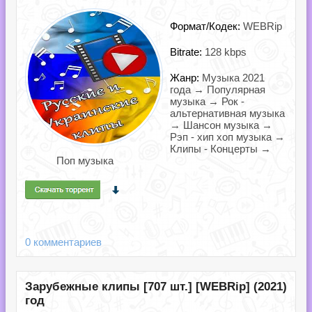
Формат/Кодек:
WEBRip
Bitrate:
128 kbps
Жанр:
Музыка 2021
года → Популярная
музыка → Рок -
альтернативная музыка
→ Шансон музыка →
Рэп - хип хоп музыка →
Клипы - Концерты →
Поп музыка
0 комментариев
Зарубежные клипы [707 шт.] [WEBRip] (2021)
год