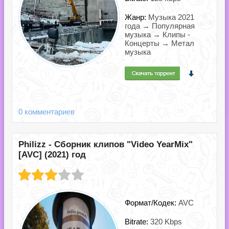
Жанр:
Музыка 2021
года → Популярная
музыка → Клипы -
Концерты → Метал
музыка
0 комментариев
Philizz - Сборник клипов "Video YearMix"
[AVC] (2021) год
Формат/Кодек:
AVC
Bitrate:
320 Kbps