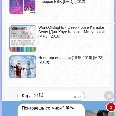
плееров BBK [DVD] (2012)
WorldOfBrights - Deep House Karaoke
Beats [Дип-Хаус Караоке-Минусовки]
[MP3] (2016)
Новогодние песни (1945-2016) [MP3]
(2018)
Кира, 21🐱
05:05
1
Поиграешь со мной? 💖🐾