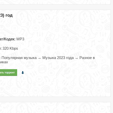
3) год
ат/Кодек:
MP3
e:
320 Kbps
:
Популярная музыка → Музыка 2023 года → Разное в
иках