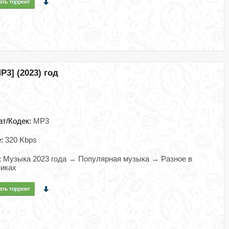
P3] (2023) год
ат/Кодек:
MP3
e:
320 Kbps
:
Музыка 2023 года → Популярная музыка → Разное в
иках