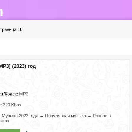
траница 10
[MP3] (2023) год
ат/Кодек:
MP3
e:
320 Kbps
:
Музыка 2023 года → Популярная музыка → Разное в
иках