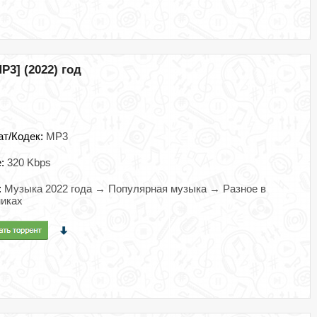
P3] (2022) год
ат/Кодек:
MP3
e:
320 Kbps
:
Музыка 2022 года → Популярная музыка → Разное в
иках