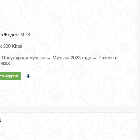
ат/Кодек:
MP3
e:
320 Kbps
:
Популярная музыка → Музыка 2023 года → Разное в
иках
д