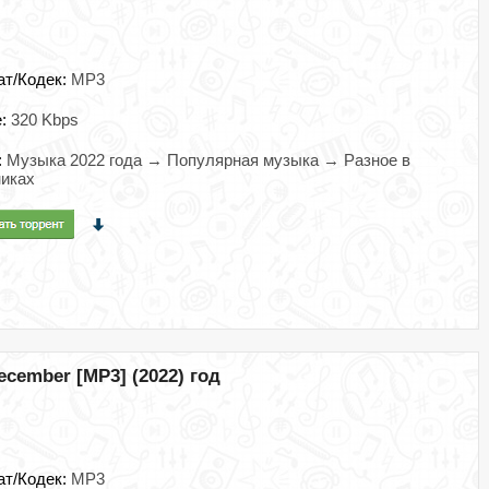
ат/Кодек:
MP3
e:
320 Kbps
:
Музыка 2022 года → Популярная музыка → Разное в
иках
ecember [MP3] (2022) год
ат/Кодек:
MP3