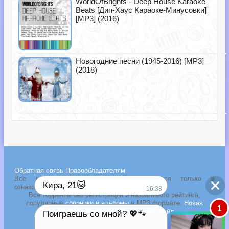
WorldOfBrights - Deep House Karaoke
Beats [Дип-Хаус Караоке-Минусовки]
[MP3] (2016)
Новогодние песни (1945-2016) [MP3]
(2018)
Обратная связь
Правообладателям
Все музыкальные новости выкладываются только в
Кира, 21🐱
ознакомительных целях!
16:38
Все торренты без регистрации и назойливого рейтинга,
популярные
сборники и альбомы
в MP3 формате.
Новая
1
Поиграешь со мной? 💖🐾
музыка 2026 года через торрент файл