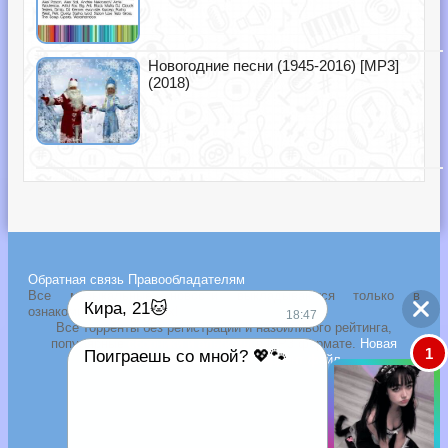
Новогодние песни (1945-2016) [MP3]
(2018)
Обратная связь
Правообладателям
Все музыкальные новости выкладываются только в
Кира, 21🐱
ознакомительных целях!
18:47
Все торренты без регистрации и назойливого рейтинга,
популярные
сборники и альбомы
в MP3 формате.
Новая
1
Поиграешь со мной? 💖🐾
музыка 2026 года через торрент файл