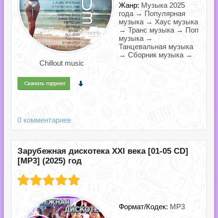
Жанр:
Музыка 2025
года → Популярная
музыка → Хаус музыка
→ Транс музыка → Поп
музыка →
Танцевальная музыка
→ Сборник музыка →
Chillout music
0 комментариев
Зарубежная дискотека ХХI века [01-05 CD]
[MP3] (2025) год
Формат/Кодек:
MP3