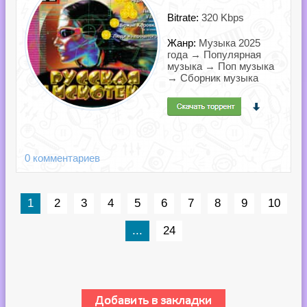
Bitrate:
320 Kbps
Жанр:
Музыка 2025
года → Популярная
музыка → Поп музыка
→ Сборник музыка
0 комментариев
1
2
3
4
5
6
7
8
9
10
...
24