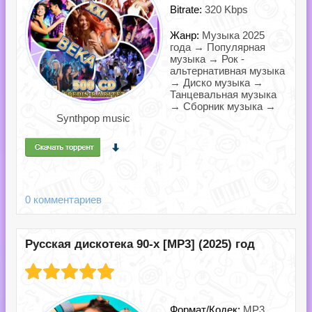
Bitrate:
320 Kbps
Жанр:
Музыка 2025
года → Популярная
музыка → Рок -
альтернативная музыка
→ Диско музыка →
Танцевальная музыка
→ Сборник музыка →
Synthpop music
0 комментариев
Русская дискотека 90-х [MP3] (2025) год
Формат/Кодек:
MP3