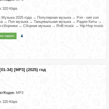
e:
320 Kbps
:
Музыка 2025 года → Популярная музыка → Рэп - хип хоп
ка → Поп музыка → Танцевальная музыка → Радио-Хиты →
-сборники → Сборник музыка → RnB music → Hip-Hop music
1-34] [MP3] (2025) год
ат/Кодек:
MP3
e:
320 Kbps