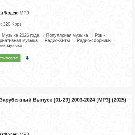
ат/Кодек:
MP3
e:
320 Kbps
:
Музыка 2026 года → Популярная музыка → Рок -
ернативная музыка → Радио-Хиты → Радио-сборники →
ник музыка
арубежный Выпуск [01-29] 2003-2024 [MP3] (2025)
ат/Кодек:
MP3