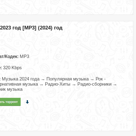
023 год [MP3] (2024) год
ат/Кодек:
MP3
e:
320 Kbps
:
Музыка 2024 года → Популярная музыка → Рок -
ернативная музыка → Радио-Хиты → Радио-сборники →
ник музыка