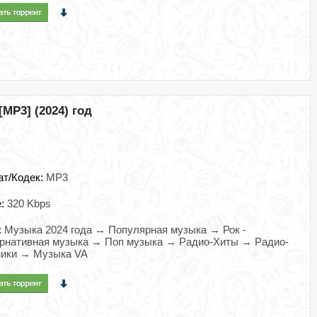
[MP3] (2024) год
ат/Кодек:
MP3
e:
320 Kbps
:
Музыка 2024 года → Популярная музыка → Рок -
рнативная музыка → Поп музыка → Радио-Хиты → Радио-
ники → Музыка VA