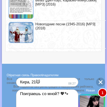
Beats [Дип-Хаус Караоке-Минусовки]
[MP3] (2016)
Новогодние песни (1945-2016) [MP3]
(2018)
Обратная связь
Правообладателям
Все музыкальные новости выкладываются только в
Кира, 21🐱
ознакомительных целях!
06:27
Все торренты без регистрации и назойливого рейтинга,
популярные
сборники и альбомы
в MP3 формате.
Новая
1
Поиграешь со мной? 💖🐾
музыка 2026 года через торрент файл