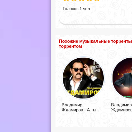
Голосов:
1
чел.
Похожие музыкальные торренты 
торрентом
Владимир
Владимир
Ждамиров - А ты
Ждамиров