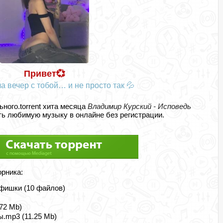
Привет💞
а вечер с тобой… и не просто так 💦
ьного.torrent хита месяца
Владимир Курский - Исповедь
ь любимую музыку в онлайне без регистрации.
орника:
фишки (10 файлов)
72 Mb)
ы.mp3 (11.25 Mb)