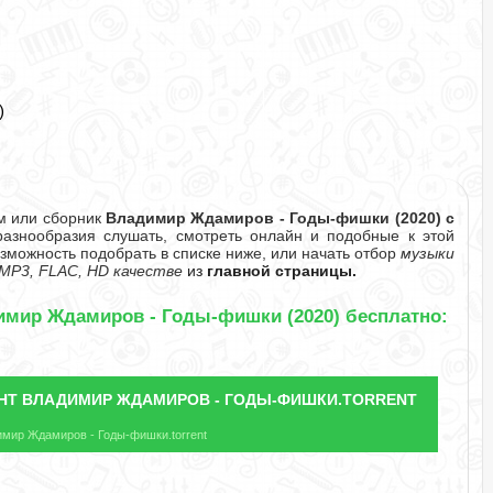
)
м или сборник
Владимир Ждамиров - Годы-фишки (2020) с
знообразия слушать, смотреть онлайн и подобные к этой
озможность подобрать в списке ниже, или начать отбор
музыки
MP3, FLAC, HD качестве
из
главной страницы.
имир Ждамиров - Годы-фишки (2020) бесплатно:
НТ
ВЛАДИМИР ЖДАМИРОВ - ГОДЫ-ФИШКИ.TORRENT
мир Ждамиров - Годы-фишки.torrent