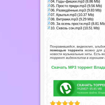
04. Годы-фишки.mp3 (8.86 Mb)
05. Просто приди.mp3 (9.56 Mb)
06. Разведённые.mp3 (9.83 Mb)
07. Крылья.mp3 (10.37 Mb)
08. Витражи.mp3 (9.29 Mb)
09. За осень прости.mp3 (8.81 Mb
10. Сквозь сон.mp3 (10.51 Mb)
Понравившейся, видеоклип, альбо
помощью торрента
можно для ра
новости музыкальные хиты. Есть в
торрент видеоклипов в хорошем 
Скачать MP3 торрент Влад
СКАЧАТЬ
ТОРРЕ
РАЗМЕР: 95.85 MB
Название файла: Влади