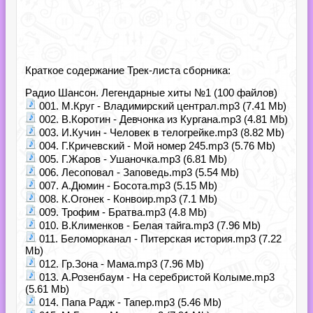
Краткое содержание Трек-листа сборника:
Радио Шансон. Легендарные хиты №1 (100 файлов)
001. М.Круг - Владимирский централ.mp3 (7.41 Mb)
002. В.Коротин - Девчонка из Кургана.mp3 (4.81 Mb)
003. И.Кучин - Человек в телогрейке.mp3 (8.82 Mb)
004. Г.Кричевский - Мой номер 245.mp3 (5.76 Mb)
005. Г.Жаров - Ушаночка.mp3 (6.81 Mb)
006. Лесоповал - Заповедь.mp3 (5.54 Mb)
007. А.Дюмин - Босота.mp3 (5.15 Mb)
008. К.Огонек - Конвоир.mp3 (7.1 Mb)
009. Трофим - Братва.mp3 (4.8 Mb)
010. В.Клименков - Белая тайга.mp3 (7.96 Mb)
011. Беломорканал - Питерская история.mp3 (7.22
Mb)
012. Гр.Зона - Мама.mp3 (7.96 Mb)
013. А.Розенбаум - На серебристой Колыме.mp3
(5.61 Mb)
014. Папа Радж - Тапер.mp3 (5.46 Mb)