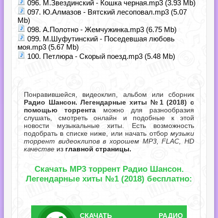
096. М.Звездинский - Кошка черная.mp3 (3.93 Mb)
097. Ю.Алмазов - Вятский лесоповал.mp3 (5.07
Mb)
098. А.Полотно - Жемчужинка.mp3 (6.75 Mb)
099. М.Шуфутинский - Поседевшая любовь
моя.mp3 (5.67 Mb)
100. Петлюра - Скорый поезд.mp3 (5.48 Mb)
Понравившейся, видеоклип, альбом или сборник
Радио Шансон. Легендарные хиты №1 (2018) с
помощью торрента
можно для разнообразия
слушать, смотреть онлайн и подобные к этой
новости музыкальные хиты. Есть возможность
подобрать в списке ниже, или начать отбор
музыки
торрент видеоклипов в хорошем MP3, FLAC, HD
качестве
из
главной страницы.
Скачать MP3 торрент Радио Шансон.
Легендарные хиты №1 (2018) бесплатно:
СКАЧАТЬ
РАДИО