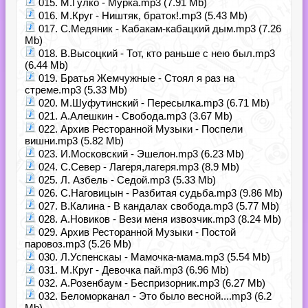
015. М.Гулко - Мурка.mp3 (7.91 Mb)
016. М.Круг - Ништяк, браток!.mp3 (5.43 Mb)
017. С.Медяник - Кабакам-кабацкий дым.mp3 (7.26
Mb)
018. В.Высоцкий - Тот, кто раньше с нею был.mp3
(6.44 Mb)
019. Братья Жемчужные - Стоял я раз на
стреме.mp3 (5.33 Mb)
020. М.Шуфутинский - Пересылка.mp3 (6.71 Mb)
021. А.Алешкин - Свобода.mp3 (3.67 Mb)
022. Архив Ресторанной Музыки - Поспели
вишни.mp3 (5.82 Mb)
023. И.Московский - Эшелон.mp3 (6.23 Mb)
024. С.Север - Лагеря,лагеря.mp3 (8.9 Mb)
025. Л. Азбель - Седой.mp3 (5.33 Mb)
026. С.Наговицын - Разбитая судьба.mp3 (9.86 Mb)
027. В.Калина - В кандалах свобода.mp3 (5.77 Mb)
028. А.Новиков - Вези меня извозчик.mp3 (8.24 Mb)
029. Архив Ресторанной Музыки - Постой
паровоз.mp3 (5.26 Mb)
030. Л.Успенскаы - Мамочка-мама.mp3 (5.54 Mb)
031. М.Круг - Девочка пай.mp3 (6.96 Mb)
032. А.Розенбаум - Беспризорник.mp3 (6.27 Mb)
032. Беломорканал - Это было весной....mp3 (6.2
Mb)