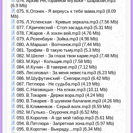
074. Архив Ресторанной Музыки - Шарабан.mp3
(6.9 Mb)
075. К.Огонек - Я вернусь к тебе мама.mp3 (8.09
Mb)
076. Л.Успенская - Кривые зеркала.mp3 (7.56 Mb)
077. Г.Кричевский - Стоп-засада.mp3 (5.31 Mb)
078. Г.Жаров - А зохен вей.mp3 (4.76 Mb)
079. А.Розенбаум - Зойка.mp3 (4.98 Mb)
080. А.Маршал - Волчонок.mp3 (7.44 Mb)
081. Трофим - В такую тьму.mp3 (5.3 Mb)
082. М.Шелег - За глаза твои карие.mp3 (7.48 Mb)
083. М.Круг - Кольщик.mp3 (7.58 Mb)
084. И.Кучин - В таверне.mp3 (7.12 Mb)
085. Лесоповал - За меня невеста.mp3 (6.23 Mb)
086. М.Шуфутинский - Снегири.mp3 (6.42 Mb)
087. Петлюра - Не судьба.mp3 (4.19 Mb)
088. С.Наговицын - На елках.mp3 (10.11 Mb)
089. В.Токарев - Держи вора.mp3 (4.24 Mb)
090. В.Токарев - В шумном балагане.mp3 (4.26 Mb)
091. В.Клименков - Серый волк.mp3 (8.59 Mb)
092. М.Гулько - Окурочек.mp3 (6.52 Mb)
093. В.Королев - А где мой табор.mp3 (5.61 Mb)
094. В.Петлюра - Запретная зона.mp3 (5.97 Mb)
095. В.Коротин - Выкраду....mp3 (6.34 Mb)