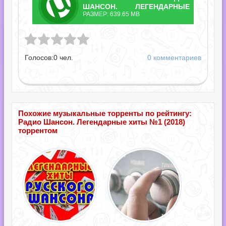
ТОРРЕНТ
ШАНСОН. ЛЕГЕНДАРНЫЕ
РАЗМЕР: 639.65 MB
ХИТЫ №1.TORRENT
н. Легендарные хиты №1.torrent
Голосов:
0
чел.
0 комментариев
Похожие музыкальные торренты по рейтингу:
Радио Шансон. Легендарные хиты №1 (2018)
торрентом