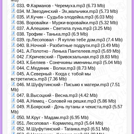
033. Ф.Карманов - Черемуха.mp3 (6.73 Mb)
034. М.Звездинский - Эх,мальчики.mp3 (5.73 Mb)
035. И.Кучин - Судьба-злодейка.mp3 (6.03 Mb)
036. Воровайки - Мурки-воровайки.mp3 (5.32 Mb)
037. А.Алешкин - Светила луна.mp3 (3.25 Mb)
038. Трофим - Танька.mp3 (6.9 Mb)
039. гр.Лесоповал - Я куплю тебе дом.mp3 (7.4 Mb)
040. В.Ночной - Разбитные подруги.mp3 (3.49 Mb)
041. А.Полотно - Ленька Пантелеев.mp3 (5.69 Mb)
042 .Г.Кричевский - Привокзальная.mp3 (8.83 Mb)
043. К.Беляев - Сонечкины именины.mp3 (5.04 Mb)
044. С.Медяник - Волки.mp3 (8.73 Mb)
045. А.Северный - Когда с тобой мы
встретились.mp3 (7.36 Mb)
046. М.Шуфутинский - Письмо к матери.mp3 (7.51
Mb)
047. В.Высоцкий - Весна.mp3 (4.42 Mb)
048. А.Немец - Соловей на решке.mp3 (5.86 Mb)
049. Я.Боярский - Дочь путаны и чекиста.mp3 (5.57
Mb)
050. М.Круг - Мадам.mp3 (6.95 Mb)
051. Лесоповал - Кормилец.mp3 (5.64 Mb)
052. М.Шуфутинский - Таганка.mp3 (6.51 Mb)