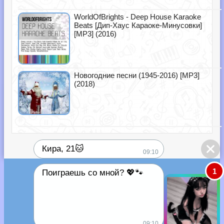
WorldOfBrights - Deep House Karaoke
Beats [Дип-Хаус Караоке-Минусовки]
[MP3] (2016)
Новогодние песни (1945-2016) [MP3]
(2018)
Кира, 21🐱
09:10
1
Поиграешь со мной? 💖🐾
09:10