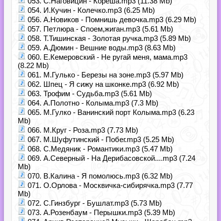
053. С.Наговицин - Кореша.mp3 (11.38 Mb)
054. И.Кучин - Колечко.mp3 (6.25 Mb)
056. А.Новиков - Помнишь девочка.mp3 (6.29 Mb)
057. Петлюра - Споем,жиган.mp3 (5.61 Mb)
058. Т.Тишинская - Золотая ручка.mp3 (5.89 Mb)
059. А.Дюмин - Вешние воды.mp3 (8.63 Mb)
060. Е.Кемеровский - Не ругай меня, мама.mp3
(8.22 Mb)
061. М.Гулько - Березы на зоне.mp3 (5.97 Mb)
062. Шпец - Я сижу на шконке.mp3 (6.92 Mb)
063. Трофим - Судьба.mp3 (5.61 Mb)
064. А.Полотно - Колыма.mp3 (7.3 Mb)
065. М.Гулко - Ванинский порт Колыма.mp3 (6.23
Mb)
066. М.Круг - Роза.mp3 (7.73 Mb)
067. М.Шуфутинский - Побег.mp3 (5.25 Mb)
068. С.Медяник - Романтики.mp3 (5.47 Mb)
069. А.Северный - На Дерибасовской....mp3 (7.24
Mb)
070. В.Калина - Я помолюсь.mp3 (6.32 Mb)
071. О.Орлова - Москвичка-сибирячка.mp3 (7.77
Mb)
072. С.Гинзбург - Бушлат.mp3 (5.73 Mb)
073. А.Розенбаум - Перышки.mp3 (5.39 Mb)