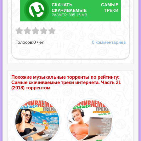
СКАЧАТЬ
САМЫЕ
ТОРРЕНТ
СКАЧИВАЕМЫЕ ТРЕКИ
РАЗМЕР: 895.15 MB
ИНТЕРНЕТА. ЧАСТЬ
ваемые треки интернета. Часть 21.torrent
21.TORRENT
Голосов:
0
чел.
0 комментариев
Похожие музыкальные торренты по рейтингу:
Самые скачиваемые треки интернета. Часть 21
(2018) торрентом