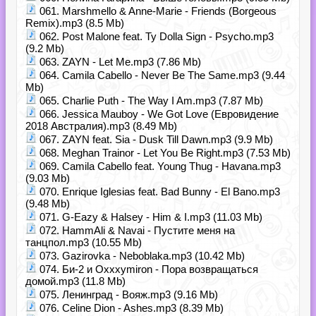
061. Marshmello & Anne-Marie - Friends (Borgeous
Remix).mp3 (8.5 Mb)
062. Post Malone feat. Ty Dolla Sign - Psycho.mp3
(9.2 Mb)
063. ZAYN - Let Me.mp3 (7.86 Mb)
064. Camila Cabello - Never Be The Same.mp3 (9.44
Mb)
065. Charlie Puth - The Way I Am.mp3 (7.87 Mb)
066. Jessica Mauboy - We Got Love (Евровидение
2018 Австралия).mp3 (8.49 Mb)
067. ZAYN feat. Sia - Dusk Till Dawn.mp3 (9.9 Mb)
068. Meghan Trainor - Let You Be Right.mp3 (7.53 Mb)
069. Camila Cabello feat. Young Thug - Havana.mp3
(9.03 Mb)
070. Enrique Iglesias feat. Bad Bunny - El Bano.mp3
(9.48 Mb)
071. G-Eazy & Halsey - Him & I.mp3 (11.03 Mb)
072. HammAli & Navai - Пустите меня на
танцпол.mp3 (10.55 Mb)
073. Gazirovka - Neboblaka.mp3 (10.42 Mb)
074. Би-2 и Oxxxymiron - Пора возвращаться
домой.mp3 (11.8 Mb)
075. Ленинград - Вояж.mp3 (9.16 Mb)
076. Celine Dion - Ashes.mp3 (8.39 Mb)