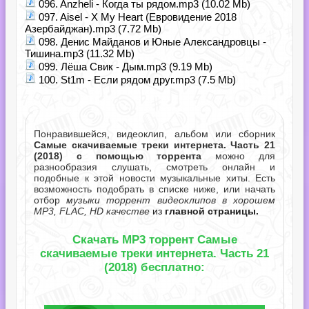
096. Anzheli - Когда ты рядом.mp3 (10.02 Mb)
097. Aisel - X My Heart (Евровидение 2018
Азербайджан).mp3 (7.72 Mb)
098. Денис Майданов и Юные Александровцы -
Тишина.mp3 (11.32 Mb)
099. Лёша Свик - Дым.mp3 (9.19 Mb)
100. St1m - Если рядом друг.mp3 (7.5 Mb)
Понравившейся, видеоклип, альбом или сборник
Самые скачиваемые треки интернета. Часть 21
(2018) с помощью торрента
можно для
разнообразия слушать, смотреть онлайн и
подобные к этой новости музыкальные хиты. Есть
возможность подобрать в списке ниже, или начать
отбор
музыки торрент видеоклипов в хорошем
MP3, FLAC, HD качестве
из
главной страницы.
Скачать MP3 торрент Самые
скачиваемые треки интернета. Часть 21
(2018) бесплатно: