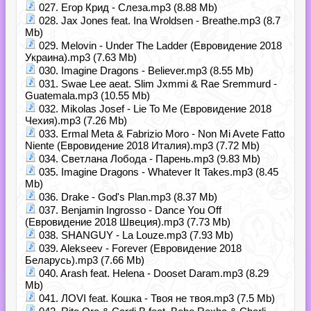
027. Егор Крид - Слеза.mp3 (8.88 Mb)
028. Jax Jones feat. Ina Wroldsen - Breathe.mp3 (8.7
Mb)
029. Melovin - Under The Ladder (Евровидение 2018
Украина).mp3 (7.63 Mb)
030. Imagine Dragons - Believer.mp3 (8.55 Mb)
031. Swae Lee аeat. Slim Jxmmi & Rae Sremmurd -
Guatemala.mp3 (10.55 Mb)
032. Mikolas Josef - Lie To Me (Евровидение 2018
Чехия).mp3 (7.26 Mb)
033. Ermal Meta & Fabrizio Moro - Non Mi Avete Fatto
Niente (Евровидение 2018 Италия).mp3 (7.72 Mb)
034. Светлана Лобода - Парень.mp3 (9.83 Mb)
035. Imagine Dragons - Whatever It Takes.mp3 (8.45
Mb)
036. Drake - God's Plan.mp3 (8.37 Mb)
037. Benjamin Ingrosso - Dance You Off
(Евровидение 2018 Швеция).mp3 (7.73 Mb)
038. SHANGUY - La Louze.mp3 (7.93 Mb)
039. Alekseev - Forever (Евровидение 2018
Беларусь).mp3 (7.66 Mb)
040. Arash feat. Helena - Dooset Daram.mp3 (8.29
Mb)
041. ЛОVI feat. Кошка - Твоя не твоя.mp3 (7.5 Mb)