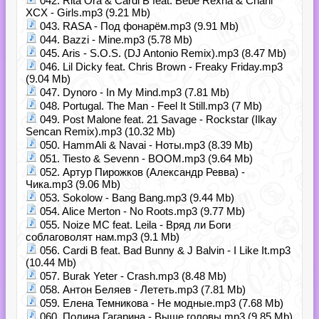
042. Rita Ora & Cardi B feat. Bebe Rexha & Charli
XCX - Girls.mp3 (9.21 Mb)
043. RASA - Под фонарём.mp3 (9.91 Mb)
044. Bazzi - Mine.mp3 (5.78 Mb)
045. Aris - S.O.S. (DJ Antonio Remix).mp3 (8.47 Mb)
046. Lil Dicky feat. Chris Brown - Freaky Friday.mp3
(9.04 Mb)
047. Dynoro - In My Mind.mp3 (7.81 Mb)
048. Portugal. The Man - Feel It Still.mp3 (7 Mb)
049. Post Malone feat. 21 Savage - Rockstar (Ilkay
Sencan Remix).mp3 (10.32 Mb)
050. HammAli & Navai - Ноты.mp3 (8.39 Mb)
051. Tiesto & Sevenn - BOOM.mp3 (9.64 Mb)
052. Артур Пирожков (Александр Ревва) -
Чика.mp3 (9.06 Mb)
053. Sokolow - Bang Bang.mp3 (9.44 Mb)
054. Alice Merton - No Roots.mp3 (9.77 Mb)
055. Noize MC feat. Leila - Вряд ли Боги
соблаговолят нам.mp3 (9.1 Mb)
056. Cardi B feat. Bad Bunny & J Balvin - I Like It.mp3
(10.44 Mb)
057. Burak Yeter - Crash.mp3 (8.48 Mb)
058. Антон Беляев - Лететь.mp3 (7.81 Mb)
059. Елена Темникова - Не модные.mp3 (7.68 Mb)
060. Полина Гагарина - Выше головы.mp3 (9.85 Mb)