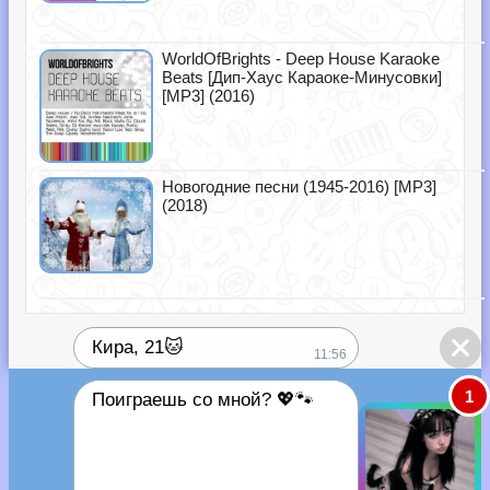
WorldOfBrights - Deep House Karaoke
Beats [Дип-Хаус Караоке-Минусовки]
[MP3] (2016)
Новогодние песни (1945-2016) [MP3]
(2018)
Кира, 21🐱
11:56
1
Поиграешь со мной? 💖🐾