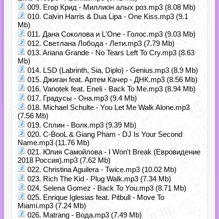
009. Егор Крид - Миллион алых роз.mp3 (8.08 Mb)
010. Calvin Harris & Dua Lipa - One Kiss.mp3 (9.1
Mb)
011. Дана Соколова и L'One - Голос.mp3 (9.03 Mb)
012. Светлана Лобода - Лети.mp3 (7.79 Mb)
013. Ariana Grande - No Tears Left To Cry.mp3 (8.63
Mb)
014. LSD (Labrinth, Sia, Diplo) - Genius.mp3 (8.9 Mb)
015. Джиган feat. Артем Качер - ДНК.mp3 (8.56 Mb)
016. Vanotek feat. Eneli - Back To Me.mp3 (8.94 Mb)
017. Градусы - Она.mp3 (9.4 Mb)
018. Michael Schulte - You Let Me Walk Alone.mp3
(7.56 Mb)
019. Сплин - Волк.mp3 (9.39 Mb)
020. C-BooL & Giang Pham - DJ Is Your Second
Name.mp3 (11.76 Mb)
021. Юлия Самойлова - I Won't Break (Евровидение
2018 Россия).mp3 (7.62 Mb)
022. Christina Aguilera - Twice.mp3 (10.02 Mb)
023. Rich The Kid - Plug Walk.mp3 (7.34 Mb)
024. Selena Gomez - Back To You.mp3 (8.71 Mb)
025. Enrique Iglesias feat. Pitbull - Move To
Miami.mp3 (7.24 Mb)
026. Matrang - Вода.mp3 (7.49 Mb)