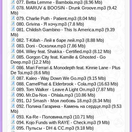
077. Betta Lemme - Bambola.mp3 (8.96 Mb)
078. MARUV & BOOSIN - Drunk Groove.mp3 (9.42
Mb)
079. Charlie Puth - Patient.mp3 (8.04 Mb)
080. Grivina - Я хочу.mp3 (7.8 Mb)
081. Childish Gambino - This Is America.mp3 (9.39
Mb)
082. T-Killah - Лей в баре лей.mp3 (8.88 Mb)
083. Doni - Осколки.mp3 (7.86 Mb)
084. Wiley feat. Shakka - Certified.mp3 (8.12 Mb)
085. Gorgon City feat. Kamille & Ghosted - Go
Deep.mp3 (12.2 Mb)
086. Mari Ferrari & Monodepth feat. Kinnie Lane - Plus
De Toi.mp3 (8.6 Mb)
087. Kaleo - Way Down We Go.mp3 (9.15 Mb)
088. CamelPhat & Elderbrook - Cola.mp3 (16.63 Mb)
089. Tom Walker - Leave A Light On.mp3 (7.87 Mb)
090. Mr.Da-Nos - Ohlala.mp3 (10.86 Mb)
091. DJ Smash - Моя любовь 18.mp3 (8.34 Mb)
092. Полина Гагарина - Камень на сердце.mp3 (9.53
Mb)
093. Ka-Re - Половина.mp3 (10.71 Mb)
094. Kojo Funds with RAYE - Check.mp3 (9 Mb)
095. Пульсы - DH & CC.mp3 (9.18 Mb)