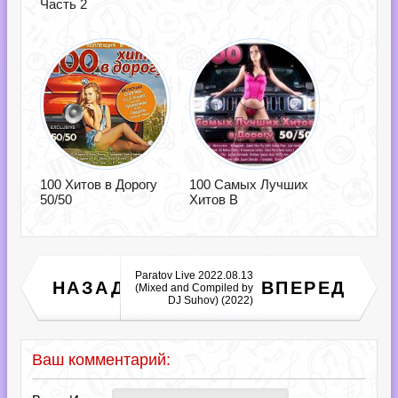
Часть 2
100 Хитов в Дорогу
100 Самых Лучших
50/50
Хитов В
Paratov Live 2022.08.13
Дискотека 80-90-х годов
НАЗАД
ВПЕРЕД
(Mixed and Compiled by
по-новому [76] (2021)
DJ Suhov) (2022)
Ваш комментарий: