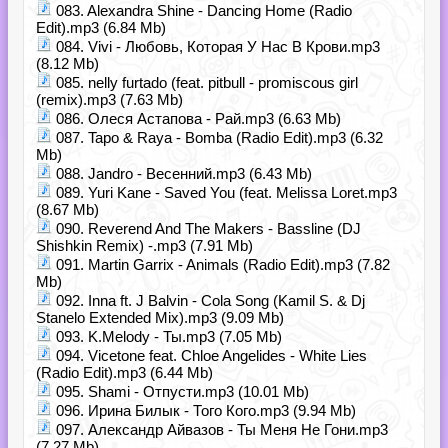
083. Alexandra Shine - Dancing Home (Radio
Edit).mp3 (6.84 Mb)
084. Vivi - Любовь, Которая У Нас В Крови.mp3
(8.12 Mb)
085. nelly furtado (feat. pitbull - promiscous girl
(remix).mp3 (7.63 Mb)
086. Олеся Астапова - Рай.mp3 (6.63 Mb)
087. Tapo & Raya - Bomba (Radio Edit).mp3 (6.32
Mb)
088. Jandro - Весенний.mp3 (6.43 Mb)
089. Yuri Kane - Saved You (feat. Melissa Loret.mp3
(8.67 Mb)
090. Reverend And The Makers - Bassline (DJ
Shishkin Remix) -.mp3 (7.91 Mb)
091. Martin Garrix - Animals (Radio Edit).mp3 (7.82
Mb)
092. Inna ft. J Balvin - Cola Song (Kamil S. & Dj
Stanelo Extended Mix).mp3 (9.09 Mb)
093. K.Melody - Ты.mp3 (7.05 Mb)
094. Vicetone feat. Chloe Angelides - White Lies
(Radio Edit).mp3 (6.44 Mb)
095. Shami - Отпусти.mp3 (10.01 Mb)
096. Ирина Билык - Того Кого.mp3 (9.94 Mb)
097. Александр Айвазов - Ты Меня Не Гони.mp3
(7.27 Mb)