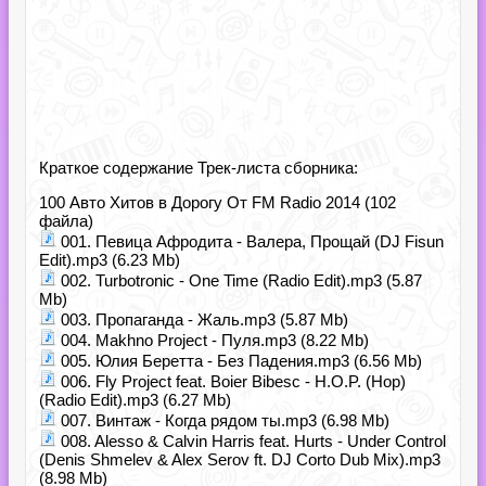
Краткое содержание Трек-листа сборника:
100 Авто Хитов в Дорогу От FM Radio 2014 (102
файла)
001. Певица Афродита - Валера, Прощай (DJ Fisun
Edit).mp3 (6.23 Mb)
002. Turbotronic - One Time (Radio Edit).mp3 (5.87
Mb)
003. Пропаганда - Жаль.mp3 (5.87 Mb)
004. Makhno Project - Пуля.mp3 (8.22 Mb)
005. Юлия Беретта - Без Падения.mp3 (6.56 Mb)
006. Fly Project feat. Boier Bibesc - H.O.P. (Hop)
(Radio Edit).mp3 (6.27 Mb)
007. Винтаж - Когда рядом ты.mp3 (6.98 Mb)
008. Alesso & Calvin Harris feat. Hurts - Under Control
(Denis Shmelev & Alex Serov ft. DJ Corto Dub Mix).mp3
(8.98 Mb)