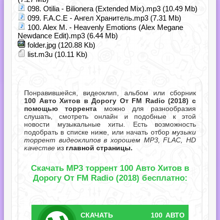
098. Otilia - Bilionera (Extended Mix).mp3 (10.49 Mb)
099. F.A.C.E - Ангел Хранитель.mp3 (7.31 Mb)
100. Alex M. - Heavenly Emotions (Alex Megane
Newdance Edit).mp3 (6.44 Mb)
folder.jpg (120.88 Kb)
list.m3u (10.11 Kb)
Понравившейся, видеоклип, альбом или сборник
100 Авто Хитов в Дорогу От FM Radio (2018) с
помощью торрента
можно для разнообразия
слушать, смотреть онлайн и подобные к этой
новости музыкальные хиты. Есть возможность
подобрать в списке ниже, или начать отбор
музыки
торрент видеоклипов в хорошем MP3, FLAC, HD
качестве
из
главной страницы.
Скачать MP3 торрент 100 Авто Хитов в
Дорогу От FM Radio (2018) бесплатно:
СКАЧАТЬ
100 АВТО