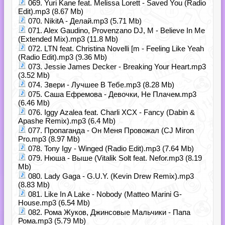
069. Yuri Kane feat. Melissa Lorett - Saved You (Radio
Edit).mp3 (8.67 Mb)
070. NikitA - Делай.mp3 (5.71 Mb)
071. Alex Gaudino, Provenzano DJ, M - Believe In Me
(Extended Mix).mp3 (11.8 Mb)
072. LTN feat. Christina Novelli [m - Feeling Like Yeah
(Radio Edit).mp3 (9.36 Mb)
073. Jessie James Decker - Breaking Your Heart.mp3
(3.52 Mb)
074. Звери - Лучшее В Тебе.mp3 (8.28 Mb)
075. Саша Ефремова - Девочки, Не Плачем.mp3
(6.46 Mb)
076. Iggy Azalea feat. Charli XCX - Fancy (Dabin &
Apashe Remix).mp3 (6.4 Mb)
077. Пропаганда - Он Меня Провожал (СJ Miron
Pro.mp3 (8.97 Mb)
078. Tony Igy - Winged (Radio Edit).mp3 (7.64 Mb)
079. Нюша - Выше (Vitalik Solt feat. Nefor.mp3 (8.19
Mb)
080. Lady Gaga - G.U.Y. (Kevin Drew Remix).mp3
(8.83 Mb)
081. Like In A Lake - Nobody (Matteo Marini G-
House.mp3 (6.54 Mb)
082. Рома Жуков, Джинсовые Мальчики - Папа
Рома.mp3 (5.79 Mb)