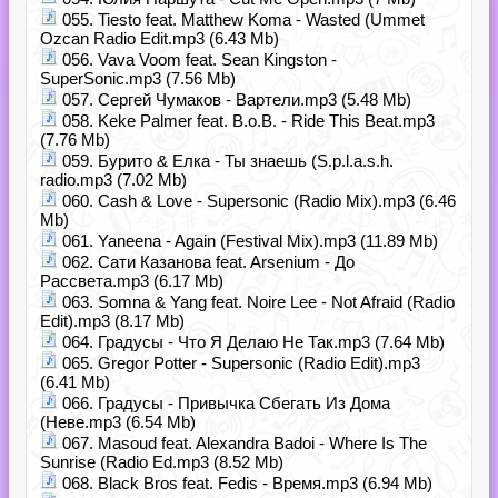
055. Tiesto feat. Matthew Koma - Wasted (Ummet
Ozcan Radio Edit.mp3 (6.43 Mb)
056. Vava Voom feat. Sean Kingston -
SuperSonic.mp3 (7.56 Mb)
057. Сергей Чумаков - Вартели.mp3 (5.48 Mb)
058. Keke Palmer feat. B.o.B. - Ride This Beat.mp3
(7.76 Mb)
059. Бурито & Елка - Ты знаешь (S.p.l.a.s.h.
radio.mp3 (7.02 Mb)
060. Cash & Love - Supersonic (Radio Mix).mp3 (6.46
Mb)
061. Yaneena - Again (Festival Mix).mp3 (11.89 Mb)
062. Сати Казанова feat. Arsenium - До
Рассвета.mp3 (6.17 Mb)
063. Somna & Yang feat. Noire Lee - Not Afraid (Radio
Edit).mp3 (8.17 Mb)
064. Градусы - Что Я Делаю Не Так.mp3 (7.64 Mb)
065. Gregor Potter - Supersonic (Radio Edit).mp3
(6.41 Mb)
066. Градусы - Привычка Сбегать Из Дома
(Неве.mp3 (6.54 Mb)
067. Masoud feat. Alexandra Badoi - Where Is The
Sunrise (Radio Ed.mp3 (8.52 Mb)
068. Black Bros feat. Fedis - Время.mp3 (6.94 Mb)