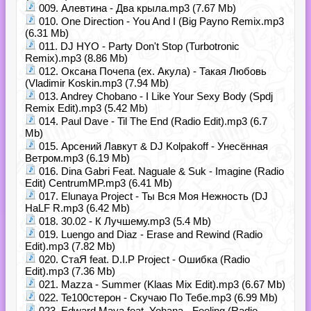
009. Алевтина - Два крыла.mp3 (7.67 Mb)
010. One Direction - You And I (Big Payno Remix.mp3
(6.31 Mb)
011. DJ HYO - Party Don't Stop (Turbotronic
Remix).mp3 (8.86 Mb)
012. Оксана Почепа (ex. Акула) - Такая Любовь
(Vladimir Koskin.mp3 (7.94 Mb)
013. Andrey Chobano - I Like Your Sexy Body (Spdj
Remix Edit).mp3 (5.42 Mb)
014. Paul Dave - Til The End (Radio Edit).mp3 (6.7
Mb)
015. Арсений Лавкут & DJ Kolpakoff - Унесённая
Ветром.mp3 (6.19 Mb)
016. Dina Gabri Feat. Naguale & Suk - Imagine (Radio
Edit) CentrumMP.mp3 (6.41 Mb)
017. Elunaya Project - Ты Вся Моя Нежность (DJ
HaLF R.mp3 (6.42 Mb)
018. 30.02 - К Лучшему.mp3 (5.4 Mb)
019. Luengo and Diaz - Erase and Rewind (Radio
Edit).mp3 (7.82 Mb)
020. СтаЯ feat. D.I.P Project - Ошибка (Radio
Edit).mp3 (7.36 Mb)
021. Mazza - Summer (Klaas Mix Edit).mp3 (6.67 Mb)
022. Te100стерон - Скучаю По Тебе.mp3 (6.99 Mb)
023. Edward Maya feat. Yohana - Feeling (Radio