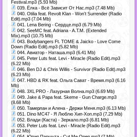
Festival.mp3 (5.93 Mb)
039. Ёлка - Всё Зависит От Нас.mp3 (7.48 Mb)
040. Otilia feat. Revolt Klan - Won't Surrender (Radio
Edit).mp3 (7.04 Mb)
041. Lena Bering - Сердце.mp3 (6.79 Mb)
042. SeeMC feat. Adriana - A.T.M. (Extended
Mix).mp3 (10.75 Mb)
043. Bodybangers Ft. TOME & Jaicko - Love Come
Down (Radio Edit).mp3 (5.82 Mb)
044. Авиатор - Наташа.mp3 (6.41 Mb)
045. Peter Luts feat. Levi - Miracle (Radio Edit).mp3
(6.22 Mb)
046. Ben DJ & Chris Willis - Survivor (Radio Edit).mp3
(6.23 Mb)
047. HBD & RK feat. Ольга Сават - Время.mp3 (6.16
Mb)
048. 3XL PRO - Лазурная Волна.mp3 (6.69 Mb)
049. Jake & Papa feat. Skeme - Gun Charge.mp3
(8.68 Mb)
050. Тамерлан и Алена - Держи Меня.mp3 (6.13 Mb)
051. Dino MC47 - Я Люблю Хип-Хоп.mp3 (7.29 Mb)
052. Влади (Каста) - Зеркало.mp3 (6.81 Mb)
053. Peter Luts feat. Levi - Miracle (Radio Edit).mp3
(6.22 Mb)
054. Юлия Паршута - Cut Me Open.mp3 (7 Mb)