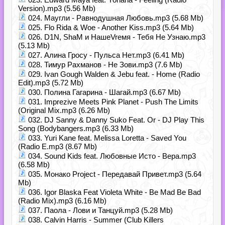
Version).mp3 (5.56 Mb)
024. Маугли - Равнодушная Любовь.mp3 (5.68 Mb)
025. Flo Rida & Woe - Another Kiss.mp3 (5.64 Mb)
026. D1N, ShaM и НашеVrемя - Тебя Не Узнаю.mp3
(5.13 Mb)
027. Алина Гросу - Пульса Нет.mp3 (6.41 Mb)
028. Тимур Рахманов - Не Зови.mp3 (7.6 Mb)
029. Ivan Gough Walden & Jebu feat. - Home (Radio
Edit).mp3 (5.72 Mb)
030. Полина Гагарина - Шагай.mp3 (6.67 Mb)
031. Imprezive Meets Pink Planet - Push The Limits
(Original Mix.mp3 (6.26 Mb)
032. DJ Sanny & Danny Suko Feat. Or - DJ Play This
Song (Bodybangers.mp3 (6.33 Mb)
033. Yuri Kane feat. Melissa Loretta - Saved You
(Radio E.mp3 (8.67 Mb)
034. Sound Kids feat. Любовные Исто - Вера.mp3
(6.58 Mb)
035. Монако Project - Передавай Привет.mp3 (5.64
Mb)
036. Igor Blaska Feat Violeta White - Be Mad Be Bad
(Radio Mix).mp3 (6.16 Mb)
037. Паола - Лови и Танцуй.mp3 (5.28 Mb)
038. Calvin Harris - Summer (Club Killers