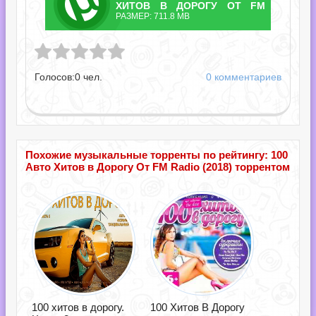
ТОРРЕНТ
ХИТОВ В ДОРОГУ ОТ FM
РАЗМЕР: 711.8 MB
RADIO.TORRENT
ов в Дорогу От FM Radio.torrent
Голосов:
0
чел.
0 комментариев
Похожие музыкальные торренты по рейтингу: 100
Авто Хитов в Дорогу От FM Radio (2018) торрентом
100 хитов в дорогу.
100 Хитов В Дорогу