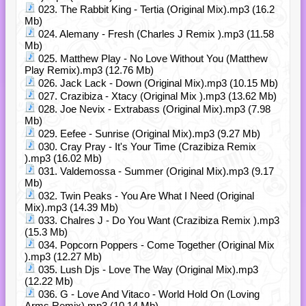
023. The Rabbit King - Tertia (Original Mix).mp3 (16.2
Mb)
024. Alemany - Fresh (Charles J Remix ).mp3 (11.58
Mb)
025. Matthew Play - No Love Without You (Matthew
Play Remix).mp3 (12.76 Mb)
026. Jack Lack - Down (Original Mix).mp3 (10.15 Mb)
027. Crazibiza - Xtacy (Original Mix ).mp3 (13.62 Mb)
028. Joe Nevix - Extrabass (Original Mix).mp3 (7.98
Mb)
029. Eefee - Sunrise (Original Mix).mp3 (9.27 Mb)
030. Cray Pray - It's Your Time (Crazibiza Remix
).mp3 (16.02 Mb)
031. Valdemossa - Summer (Original Mix).mp3 (9.17
Mb)
032. Twin Peaks - You Are What I Need (Original
Mix).mp3 (14.39 Mb)
033. Chalres J - Do You Want (Crazibiza Remix ).mp3
(15.3 Mb)
034. Popcorn Poppers - Come Together (Original Mix
).mp3 (12.27 Mb)
035. Lush Djs - Love The Way (Original Mix).mp3
(12.22 Mb)
036. G - Love And Vitaco - World Hold On (Loving
Arms Remix).mp3 (10.14 Mb)