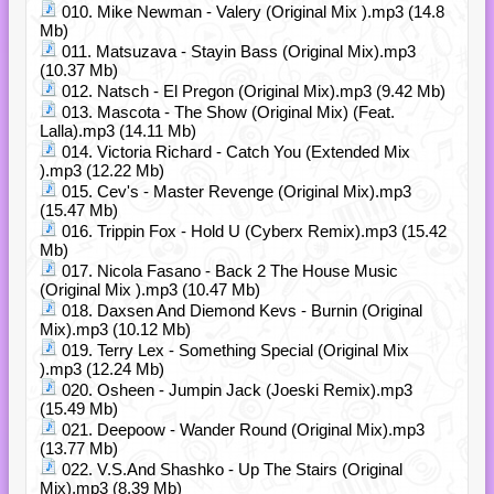
010. Mike Newman - Valery (Original Mix ).mp3 (14.8
Mb)
011. Matsuzava - Stayin Bass (Original Mix).mp3
(10.37 Mb)
012. Natsch - El Pregon (Original Mix).mp3 (9.42 Mb)
013. Mascota - The Show (Original Mix) (Feat.
Lalla).mp3 (14.11 Mb)
014. Victoria Richard - Catch You (Extended Mix
).mp3 (12.22 Mb)
015. Cev's - Master Revenge (Original Mix).mp3
(15.47 Mb)
016. Trippin Fox - Hold U (Cyberx Remix).mp3 (15.42
Mb)
017. Nicola Fasano - Back 2 The House Music
(Original Mix ).mp3 (10.47 Mb)
018. Daxsen And Diemond Kevs - Burnin (Original
Mix).mp3 (10.12 Mb)
019. Terry Lex - Something Special (Original Mix
).mp3 (12.24 Mb)
020. Osheen - Jumpin Jack (Joeski Remix).mp3
(15.49 Mb)
021. Deepoow - Wander Round (Original Mix).mp3
(13.77 Mb)
022. V.S.And Shashko - Up The Stairs (Original
Mix).mp3 (8.39 Mb)