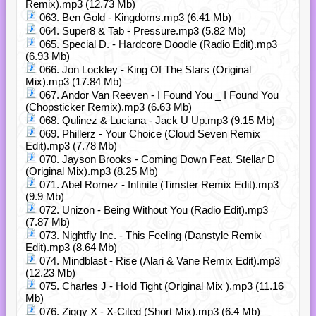
Remix).mp3 (12.73 Mb)
063. Ben Gold - Kingdoms.mp3 (6.41 Mb)
064. Super8 & Tab - Pressure.mp3 (5.82 Mb)
065. Special D. - Hardcore Doodle (Radio Edit).mp3
(6.93 Mb)
066. Jon Lockley - King Of The Stars (Original
Mix).mp3 (17.84 Mb)
067. Andor Van Reeven - I Found You _ I Found You
(Chopsticker Remix).mp3 (6.63 Mb)
068. Qulinez & Luciana - Jack U Up.mp3 (9.15 Mb)
069. Phillerz - Your Choice (Cloud Seven Remix
Edit).mp3 (7.78 Mb)
070. Jayson Brooks - Coming Down Feat. Stellar D
(Original Mix).mp3 (8.25 Mb)
071. Abel Romez - Infinite (Timster Remix Edit).mp3
(9.9 Mb)
072. Unizon - Being Without You (Radio Edit).mp3
(7.87 Mb)
073. Nightfly Inc. - This Feeling (Danstyle Remix
Edit).mp3 (8.64 Mb)
074. Mindblast - Rise (Alari & Vane Remix Edit).mp3
(12.23 Mb)
075. Charles J - Hold Tight (Original Mix ).mp3 (11.16
Mb)
076. Ziggy X - X-Cited (Short Mix).mp3 (6.4 Mb)