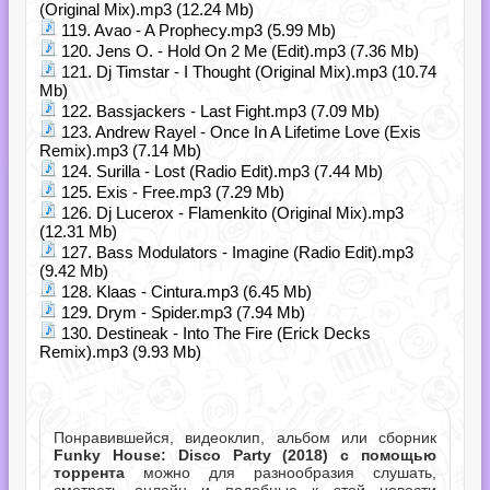
(Original Mix).mp3 (12.24 Mb)
119. Avao - A Prophecy.mp3 (5.99 Mb)
120. Jens O. - Hold On 2 Me (Edit).mp3 (7.36 Mb)
121. Dj Timstar - I Thought (Original Mix).mp3 (10.74
Mb)
122. Bassjackers - Last Fight.mp3 (7.09 Mb)
123. Andrew Rayel - Once In A Lifetime Love (Exis
Remix).mp3 (7.14 Mb)
124. Surilla - Lost (Radio Edit).mp3 (7.44 Mb)
125. Exis - Free.mp3 (7.29 Mb)
126. Dj Lucerox - Flamenkito (Original Mix).mp3
(12.31 Mb)
127. Bass Modulators - Imagine (Radio Edit).mp3
(9.42 Mb)
128. Klaas - Cintura.mp3 (6.45 Mb)
129. Drym - Spider.mp3 (7.94 Mb)
130. Destineak - Into The Fire (Erick Decks
Remix).mp3 (9.93 Mb)
Понравившейся, видеоклип, альбом или сборник
Funky House: Disco Party (2018) с помощью
торрента
можно для разнообразия слушать,