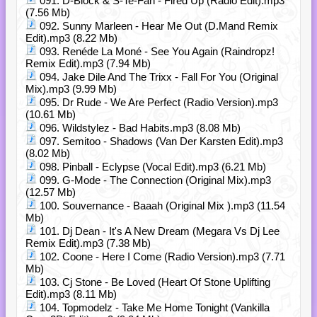
091. D-Block & S-Te-Fan - Fired Up (Radio Edit).mp3
(7.56 Mb)
092. Sunny Marleen - Hear Me Out (D.Mand Remix
Edit).mp3 (8.22 Mb)
093. Renéde La Moné - See You Again (Raindropz!
Remix Edit).mp3 (7.94 Mb)
094. Jake Dile And The Trixx - Fall For You (Original
Mix).mp3 (9.99 Mb)
095. Dr Rude - We Are Perfect (Radio Version).mp3
(10.61 Mb)
096. Wildstylez - Bad Habits.mp3 (8.08 Mb)
097. Semitoo - Shadows (Van Der Karsten Edit).mp3
(8.02 Mb)
098. Pinball - Eclypse (Vocal Edit).mp3 (6.21 Mb)
099. G-Mode - The Connection (Original Mix).mp3
(12.57 Mb)
100. Souvernance - Baaah (Original Mix ).mp3 (11.54
Mb)
101. Dj Dean - It's A New Dream (Megara Vs Dj Lee
Remix Edit).mp3 (7.38 Mb)
102. Coone - Here I Come (Radio Version).mp3 (7.71
Mb)
103. Cj Stone - Be Loved (Heart Of Stone Uplifting
Edit).mp3 (8.11 Mb)
104. Topmodelz - Take Me Home Tonight (Vankilla