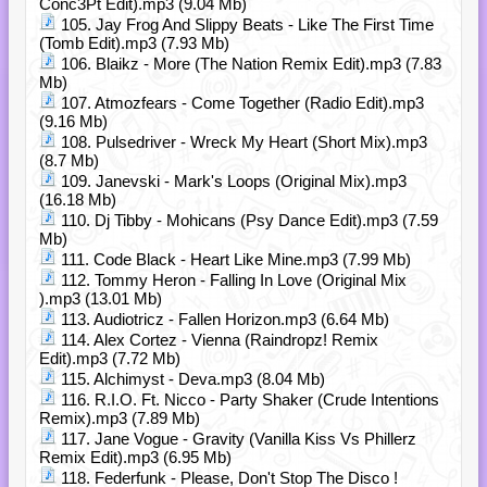
Conc3Pt Edit).mp3 (9.04 Mb)
105. Jay Frog And Slippy Beats - Like The First Time
(Tomb Edit).mp3 (7.93 Mb)
106. Blaikz - More (The Nation Remix Edit).mp3 (7.83
Mb)
107. Atmozfears - Come Together (Radio Edit).mp3
(9.16 Mb)
108. Pulsedriver - Wreck My Heart (Short Mix).mp3
(8.7 Mb)
109. Janevski - Mark's Loops (Original Mix).mp3
(16.18 Mb)
110. Dj Tibby - Mohicans (Psy Dance Edit).mp3 (7.59
Mb)
111. Code Black - Heart Like Mine.mp3 (7.99 Mb)
112. Tommy Heron - Falling In Love (Original Mix
).mp3 (13.01 Mb)
113. Audiotricz - Fallen Horizon.mp3 (6.64 Mb)
114. Alex Cortez - Vienna (Raindropz! Remix
Edit).mp3 (7.72 Mb)
115. Alchimyst - Deva.mp3 (8.04 Mb)
116. R.I.O. Ft. Nicco - Party Shaker (Crude Intentions
Remix).mp3 (7.89 Mb)
117. Jane Vogue - Gravity (Vanilla Kiss Vs Phillerz
Remix Edit).mp3 (6.95 Mb)
118. Federfunk - Please, Don't Stop The Disco !