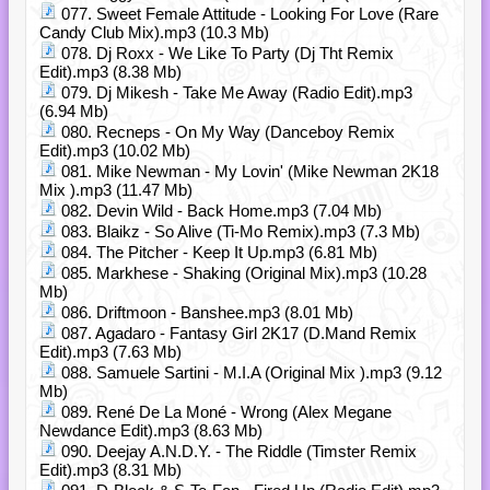
077. Sweet Female Attitude - Looking For Love (Rare
Candy Club Mix).mp3 (10.3 Mb)
078. Dj Roxx - We Like To Party (Dj Tht Remix
Edit).mp3 (8.38 Mb)
079. Dj Mikesh - Take Me Away (Radio Edit).mp3
(6.94 Mb)
080. Recneps - On My Way (Danceboy Remix
Edit).mp3 (10.02 Mb)
081. Mike Newman - My Lovin' (Mike Newman 2K18
Mix ).mp3 (11.47 Mb)
082. Devin Wild - Back Home.mp3 (7.04 Mb)
083. Blaikz - So Alive (Ti-Mo Remix).mp3 (7.3 Mb)
084. The Pitcher - Keep It Up.mp3 (6.81 Mb)
085. Markhese - Shaking (Original Mix).mp3 (10.28
Mb)
086. Driftmoon - Banshee.mp3 (8.01 Mb)
087. Agadaro - Fantasy Girl 2K17 (D.Mand Remix
Edit).mp3 (7.63 Mb)
088. Samuele Sartini - M.I.A (Original Mix ).mp3 (9.12
Mb)
089. René De La Moné - Wrong (Alex Megane
Newdance Edit).mp3 (8.63 Mb)
090. Deejay A.N.D.Y. - The Riddle (Timster Remix
Edit).mp3 (8.31 Mb)