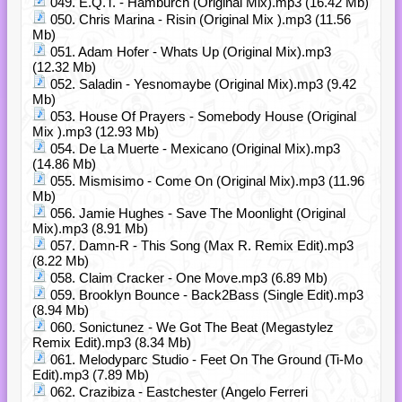
049. E.Q.T. - Hamburch (Original Mix).mp3 (16.42 Mb)
050. Chris Marina - Risin (Original Mix ).mp3 (11.56
Mb)
051. Adam Hofer - Whats Up (Original Mix).mp3
(12.32 Mb)
052. Saladin - Yesnomaybe (Original Mix).mp3 (9.42
Mb)
053. House Of Prayers - Somebody House (Original
Mix ).mp3 (12.93 Mb)
054. De La Muerte - Mexicano (Original Mix).mp3
(14.86 Mb)
055. Mismisimo - Come On (Original Mix).mp3 (11.96
Mb)
056. Jamie Hughes - Save The Moonlight (Original
Mix).mp3 (8.91 Mb)
057. Damn-R - This Song (Max R. Remix Edit).mp3
(8.22 Mb)
058. Claim Cracker - One Move.mp3 (6.89 Mb)
059. Brooklyn Bounce - Back2Bass (Single Edit).mp3
(8.94 Mb)
060. Sonictunez - We Got The Beat (Megastylez
Remix Edit).mp3 (8.34 Mb)
061. Melodyparc Studio - Feet On The Ground (Ti-Mo
Edit).mp3 (7.89 Mb)
062. Crazibiza - Eastchester (Angelo Ferreri