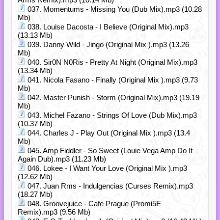
037. Momentums - Missing You (Dub Mix).mp3 (10.28
Mb)
038. Louise Dacosta - I Believe (Original Mix).mp3
(13.13 Mb)
039. Danny Wild - Jingo (Original Mix ).mp3 (13.26
Mb)
040. Sir0N N0Ris - Pretty At Night (Original Mix).mp3
(13.34 Mb)
041. Nicola Fasano - Finally (Original Mix ).mp3 (9.73
Mb)
042. Master Punish - Storm (Original Mix).mp3 (19.19
Mb)
043. Michel Fazano - Strings Of Love (Dub Mix).mp3
(10.37 Mb)
044. Charles J - Play Out (Original Mix ).mp3 (13.4
Mb)
045. Amp Fiddler - So Sweet (Louie Vega Amp Do It
Again Dub).mp3 (11.23 Mb)
046. Lokee - I Want Your Love (Original Mix ).mp3
(12.62 Mb)
047. Juan Rms - Indulgencias (Curses Remix).mp3
(18.27 Mb)
048. Groovejuice - Cafe Prague (Promi5E
Remix).mp3 (9.56 Mb)