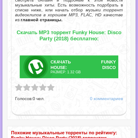
смотреть онлайн и подобные к этой новости
музыкальные хиты. Есть возможность подобрать в
списке ниже, или начать отбор
музыки торрент
видеоклипов в хорошем MP3, FLAC, HD качестве
из
главной страницы.
Скачать MP3 торрент Funky House: Disco
Party (2018) бесплатно:
СКАЧАТЬ
FUNKY
ТОРРЕНТ
HOUSE: DISCO
РАЗМЕР: 1.32 GB
PARTY.TORRENT
Disco Party.torrent
Голосов:
0
чел.
0 комментариев
Похожие музыкальные торренты по рейтингу:
Funky House: Disco Party (2018) торрентом