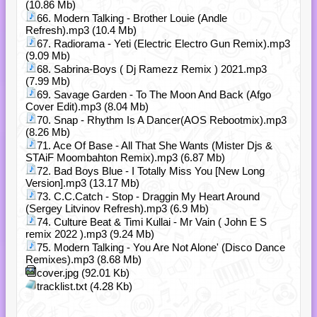
(10.86 Mb)
66. Modern Talking - Brother Louie (Аndle
Refresh).mp3 (10.4 Mb)
67. Radiorama - Yeti (Electric Electro Gun Remix).mp3
(9.09 Mb)
68. Sabrina-Boys ( Dj Ramezz Remix ) 2021.mp3
(7.99 Mb)
69. Savage Garden - To The Moon And Back (Afgo
Cover Edit).mp3 (8.04 Mb)
70. Snap - Rhythm Is A Dancer(AOS Rebootmix).mp3
(8.26 Mb)
71. Ace Of Base - All That She Wants (Mister Djs &
STAiF Moombahton Remix).mp3 (6.87 Mb)
72. Bad Boys Blue - I Totally Miss You [New Long
Version].mp3 (13.17 Mb)
73. C.C.Catch - Stop - Draggin My Heart Around
(Sergey Litvinov Refresh).mp3 (6.9 Mb)
74. Culture Beat & Timi Kullai - Mr Vain ( John E S
remix 2022 ).mp3 (9.24 Mb)
75. Modern Talking - You Are Not Alone' (Disco Dance
Remixes).mp3 (8.68 Mb)
cover.jpg (92.01 Kb)
tracklist.txt (4.28 Kb)