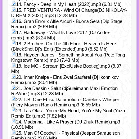
14. Fancy - Deep In My Heart (2022).mp3 (6.81 Mb)
15. FRED VENTURA - Wind Of Change(DJ NIKOLAY-
D REMIX 2021).mp3 (12.28 Mb)
16. Gran Error x Alfie Arcuri - Buona Sera (Dip Stage
Remix).mp3 (9.69 Mb)
17. Haddaway - What Is Love 2017 (DJ Andre-
remix).mp3 (8.24 Mb)
18. 2 Brothers On The 4th Floor - Heaven Is Here
(BlackShot Dj's Edit) (Extended).mp3 (8.52 Mb)
18. Hayden James - Something About You (Pete Tong
Kingstown Remix).mp3 (7.43 Mb)
19. Ice MC - Scream [ExclUsive Bootleg].mp3 (9.37
Mb)
20. Inner Kneipe - Eins Zwei Sauferei (Dj Ikonnikov
Remix).mp3 (8.04 Mb)
21. Joe Dassin - Salut (djSuleimann Maxi Emotion
ReWork).mp3 (12.23 Mb)
22. L.B. One Ebisu Datamotion - Careless Whisper
(Fiery Mayron Radio Remix).mp3 (6.59 Mb)
23. Las Olas - You're My Heart, You're My Soul (Yuza
Remix Edit).mp3 (7.82 Mb)
24. Madonna - Like A Prayer (DJ Zhuk Remix).mp3
(10.91 Mb)
25. Man Of Goodwill - Physical (Jesper Samuelson
Remix).mp3 (9.66 Mb)