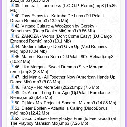
2022).mp3 (8.35 Mb)
39. Tomcraft - Loneliness (L.O.O.P. Remix).mp3 (15.85
Mb)
40. Tony Esposito - Kalimba De Luna (DJ.Polattt
Dream Remix).mp3 (13.25 Mb)
42. Vintage Culture & Woo2tech by Gorsky -
Sometimes (Deep Dealer Mix).mp3 (9.86 Mb)
43. ZANOZA - Words (Don't Come Easy) (DJ Cargo
Extended Remix).mp3 (10.1 Mb)
44. Modern Talking - Don't Give Up (Void Runners
Mix).mp3 (8.04 Mb)
45. Mauro - Buona Sera (DJ.Polattt 80's Reload).mp3
(10.32 Mb)
46. Lika Morgan - Sweet Dreams (Stive Morgan
remix).mp3 (3.3 Mb)
47. Idol Mania - All Together Now (American Hands Up
Dance Mix).mp3 (8.08 Mb)
48. Fancy - No More Sin (2022).mp3 (7.6 Mb)
49. Dr. Alban - Long Time Ago (Dj.Polattt Eurodance
Remix).mp3 (9.45 Mb)
50. Dj Alex Mix Project & Sandra - Mix.mp3 (14.85 Mb)
51. Dieter Bohlen – Atlantis Is Calling (DiscoBonus
mix).mp3 (12.42 Mb)
52. Disco Deluxe - Everybodys Free (to Feel Good) (at
The Playboy Mansion Mix).mp3 (7.26 Mb)