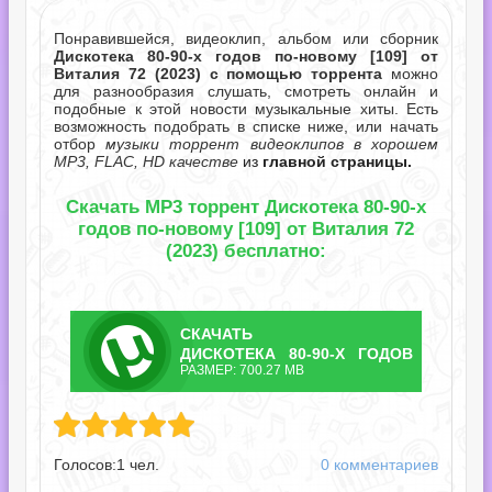
Понравившейся, видеоклип, альбом или сборник
Дискотека 80-90-х годов по-новому [109] от
Виталия 72 (2023) с помощью торрента
можно
для разнообразия слушать, смотреть онлайн и
подобные к этой новости музыкальные хиты. Есть
возможность подобрать в списке ниже, или начать
отбор
музыки торрент видеоклипов в хорошем
MP3, FLAC, HD качестве
из
главной страницы.
Скачать MP3 торрент Дискотека 80-90-х
годов по-новому [109] от Виталия 72
(2023) бесплатно:
СКАЧАТЬ
ТОРРЕНТ
ДИСКОТЕКА 80-90-Х ГОДОВ
РАЗМЕР: 700.27 MB
ПО-НОВОМУ [109] ОТ
90-х годов по-новому [109] от Виталия 72.torrent
ВИТАЛИЯ 72.TORRENT
Голосов:
1
чел.
0 комментариев