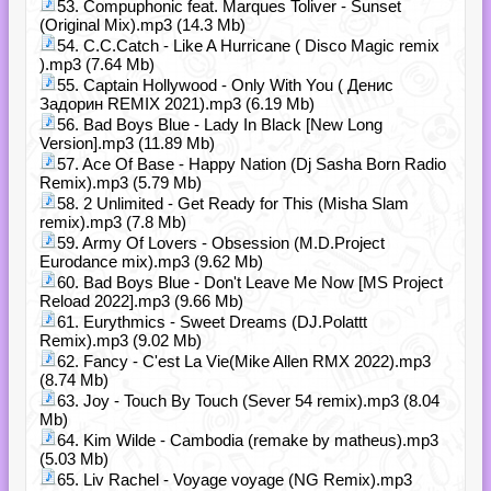
53. Compuphonic feat. Marques Toliver - Sunset
(Original Mix).mp3 (14.3 Mb)
54. C.C.Catch - Like A Hurricane ( Disco Magic remix
).mp3 (7.64 Mb)
55. Captain Hollywood - Only With You ( Денис
Задорин REMIX 2021).mp3 (6.19 Mb)
56. Bad Boys Blue - Lady In Black [New Long
Version].mp3 (11.89 Mb)
57. Ace Of Base - Happy Nation (Dj Sasha Born Radio
Remix).mp3 (5.79 Mb)
58. 2 Unlimited - Get Ready for This (Misha Slam
remix).mp3 (7.8 Mb)
59. Army Of Lovers - Obsession (M.D.Project
Eurodance mix).mp3 (9.62 Mb)
60. Bad Boys Blue - Don't Leave Me Now [MS Project
Reload 2022].mp3 (9.66 Mb)
61. Eurythmics - Sweet Dreams (DJ.Polattt
Remix).mp3 (9.02 Mb)
62. Fancy - C'est La Vie(Mike Allen RMX 2022).mp3
(8.74 Mb)
63. Joy - Touch By Touch (Sever 54 remix).mp3 (8.04
Mb)
64. Kim Wilde - Cambodia (remake by matheus).mp3
(5.03 Mb)
65. Liv Rachel - Voyage voyage (NG Remix).mp3