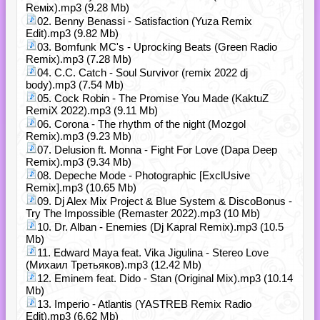
Reмix).mp3 (9.28 Mb)
02. Benny Benassi - Satisfaction (Yuza Remix
Edit).mp3 (9.82 Mb)
03. Bomfunk MC's - Uprocking Beats (Green Radio
Remix).mp3 (7.28 Mb)
04. C.C. Catch - Soul Survivor (remix 2022 dj
body).mp3 (7.54 Mb)
05. Cock Robin - The Promise You Made (KaktuZ
RemiX 2022).mp3 (9.11 Mb)
06. Corona - The rhythm of the night (Mozgol
Remix).mp3 (9.23 Mb)
07. Delusion ft. Monna - Fight For Love (Dapa Deep
Remix).mp3 (9.34 Mb)
08. Depeche Mode - Photographic [ExclUsive
Remix].mp3 (10.65 Mb)
09. Dj Alex Mix Project & Blue System & DiscoBonus -
Try The Impossible (Remaster 2022).mp3 (10 Mb)
10. Dr. Alban - Enemies (Dj Kapral Remix).mp3 (10.5
Mb)
11. Edward Maya feat. Vika Jigulina - Stereo Love
(Михаил Третьяков).mp3 (12.42 Mb)
12. Eminem feat. Dido - Stan (Original Mix).mp3 (10.14
Mb)
13. Imperio - Atlantis (YASTREB Remix Radio
Edit).mp3 (6.62 Mb)