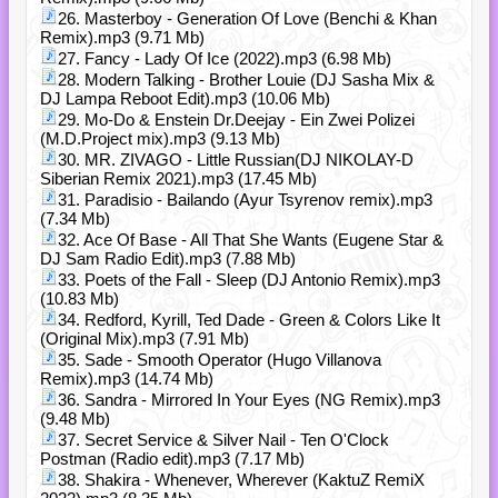
26. Masterboy - Generation Of Love (Benchi & Khan
Remix).mp3 (9.71 Mb)
27. Fancy - Lady Of Ice (2022).mp3 (6.98 Mb)
28. Modern Talking - Brother Louie (DJ Sasha Mix &
DJ Lampa Reboot Edit).mp3 (10.06 Mb)
29. Mo-Do & Enstein Dr.Deejay - Ein Zwei Polizei
(M.D.Project mix).mp3 (9.13 Mb)
30. MR. ZIVAGO - Little Russian(DJ NIKOLAY-D
Siberian Remix 2021).mp3 (17.45 Mb)
31. Paradisio - Bailando (Ayur Tsyrenov remix).mp3
(7.34 Mb)
32. Ace Of Base - All That She Wants (Eugene Star &
DJ Sam Radio Edit).mp3 (7.88 Mb)
33. Poets of the Fall - Sleep (DJ Antonio Remix).mp3
(10.83 Mb)
34. Redford, Kyrill, Ted Dade - Green & Colors Like It
(Original Mix).mp3 (7.91 Mb)
35. Sade - Smooth Operator (Hugo Villanova
Remix).mp3 (14.74 Mb)
36. Sandra - Mirrored In Your Eyes (NG Remix).mp3
(9.48 Mb)
37. Secret Service & Silver Nail - Ten O'Clock
Postman (Radio edit).mp3 (7.17 Mb)
38. Shakira - Whenever, Wherever (KaktuZ RemiX