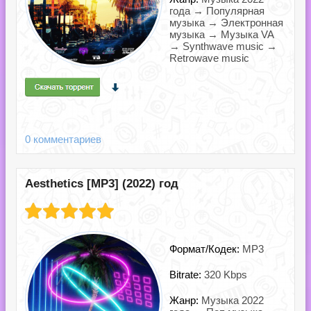
года → Популярная
музыка → Электронная
музыка → Музыка VA
→ Synthwave music →
Retrowave music
0 комментариев
Aesthetics [MP3] (2022) год
Формат/Кодек:
MP3
Bitrate:
320 Kbps
Жанр:
Музыка 2022