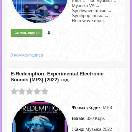
года → Поп музыка →
Музыка VA →
Synthwave music →
Synthpop music →
Retrowave music
0 комментариев
E-Redemption: Experimental Electronic
Sounds [MP3] (2022) год
Формат/Кодек:
MP3
Bitrate:
320 Kbps
Жанр:
Музыка 2022