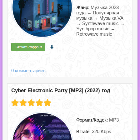
Жанр:
Музыка 2023
года → Популярная
музыка → Музыка VA
→ Synthwave music →
Synthpop music →
Retrowave music
0 комментариев
Cyber Electronic Party [MP3] (2022) год
Формат/Кодек:
MP3
Bitrate:
320 Kbps