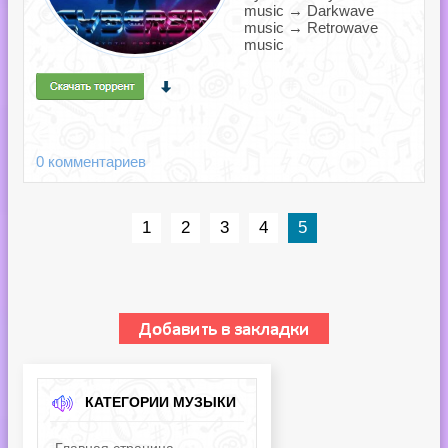
music → Darkwave
music → Retrowave
music
0 комментариев
1
2
3
4
5
КАТЕГОРИИ МУЗЫКИ
Главная страница