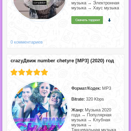
музыка → Электронная
музыка → Хаус музыка
0 комментариев
crazyДвиж number chetyre [MP3] (2020) год
Формат/Кодек:
MP3
Bitrate:
320 Kbps
Жанр:
Музыка 2020
года → Популярная
музыка → Клубная
музыка →
Танцевальная музыка