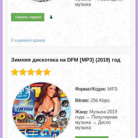
музыка
0 комментариев
Зимняя дискотека на DFM [MP3] (2019) год
Формат/Кодек:
MP3
Bitrate:
256 Kbps
Жанр:
Музыка 2019
года → Популярная
музыка → Диско
музыка