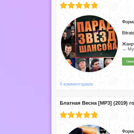
Форм
Bitrat
Жанр
→ Му
0 комментариев
Блатная Весна [MP3] (2019) г
Форм