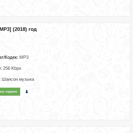
P3] (2018) год
ат/Кодек:
MP3
e:
256 Kbps
:
Шансон музыка
д