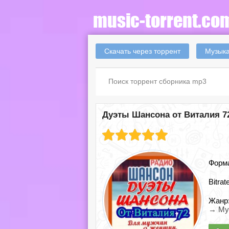
Скачать через торрент
Музыка
Дуэты Шансона от Виталия 72 
Форм
Bitrat
Жанр
→ Му