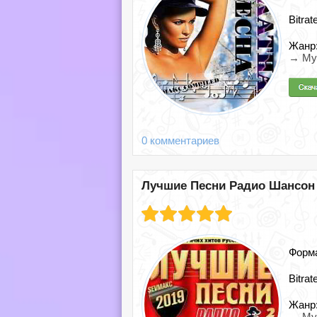
Bitrat
Жанр
→ Му
0 комментариев
Лучшие Песни Радио Шансон ч
Форм
Bitrat
Жанр
→ Му