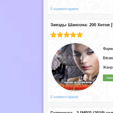
0 комментариев
Звезды Шансона: 200 Хитов [M
Форм
Bitrat
Жанр
0 комментариев
Гуляночка - 3 [MP3] (2019) го