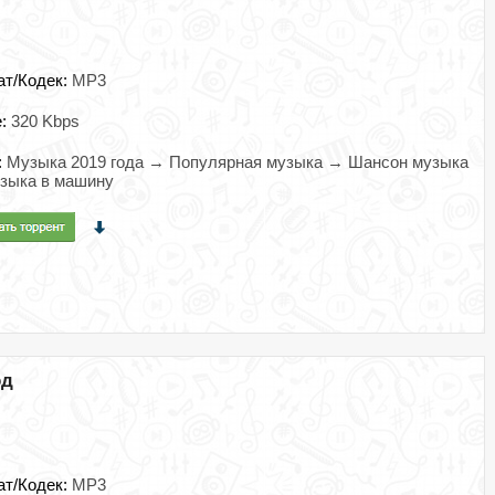
ат/Кодек:
MP3
e:
320 Kbps
:
Музыка 2019 года → Популярная музыка → Шансон музыка
зыка в машину
од
ат/Кодек:
MP3