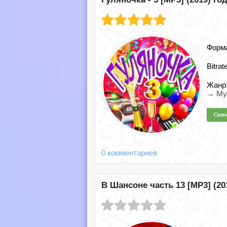
Форм
Bitrat
Жанр
→ Му
0 комментариев
В Шансоне часть 13 [MP3] (20